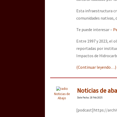
Esta infraestructura cr
[25 abr – CDMX] Tokín p
comunidades nativas, 
Te puede interesar –
Pe
Entre 1997 y 2023, el 
reportadas por institu
Impactos de Hidrocarb
(Continuar leyendo…)
Noticias de ab
Noticias de
Abajo
Date
Fecha
: 18 Feb 2025
[podcast]https://arch