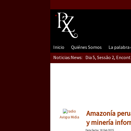
Inicio
Quiénes Somos
La palabra
Noticias:
News:
Dia 5, Sessão 2, Encon
Dia 5, sessão 1, do En
Dia 4 – Encontro “Guer
Amazonía perua
Avispa Midia
y minería info
Date
Fecha
: 18 Feb 2025