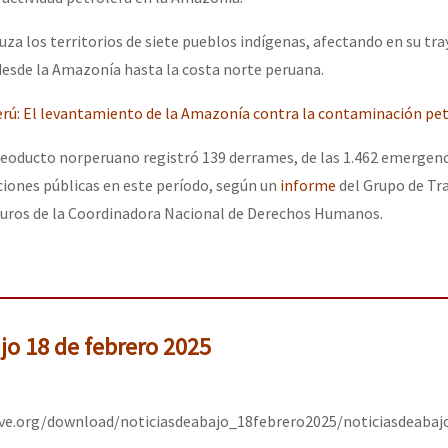
uza los territorios de siete pueblos indígenas, afectando en su tra
or el CNI: 30 años de Resistencia y Rebeldía
desde la Amazonía hasta la costa norte peruana.
rú: El levantamiento de la Amazonía contra la contaminación pe
oleoducto norperuano registró 139 derrames, de las 1.462 emergen
ciones públicas en este período, según un
informe
del Grupo de Tr
uros de la Coordinadora Nacional de Derechos Humanos.
ajo 18 de febrero 2025
ive.org/download/noticiasdeabajo_18febrero2025/noticiasdeaba