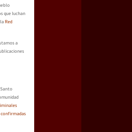
ueblo
os que luchan
 la
Red
istamos a
ublicaciones
 Santo
comunidad
riminales
 confirmadas