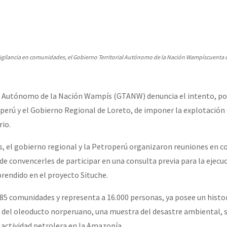
erra contra a Humanidade”
erra contra a Humanidad”
vigilancia en comunidades, el
Gobierno Territorial Autónomo de la Nación Wampís
cuenta 
.
ra contra a Humanidade”
l Autónomo de la Nación Wampís (GTANW) denuncia el intento, por
erú y el Gobierno Regional de Loreto, de imponer la explotación 
rio.
das globales por la libertad de Jesús Plácido Galindo y el alto a l
, el gobierno regional y la Petroperú organizaron reuniones en 
de convencerles de participar en una consulta previa para la ejecuc
Bem Virá” se publica no Estado Espanhol
rendido en el proyecto Situche.
85 comunidades y representa a 16.000 personas, ya posee un histor
 del oleoducto norperuano, una muestra del desastre ambiental, s
o mundo saiba! Nossas lutas pela memória, a justiça e a dignidade
a actividad petrolera en la Amazonía.