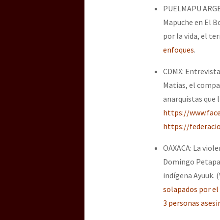
PUELMAPU ARGENTI
Mapuche en El Bo
por la vida, el t
enfoques
.
CDMX: Entrevista 
Matias, el compa
anarquistas que l
https://www.fac
https://federac
OAXACA: La viole
Domingo Petapa,
indígena Ayuuk. 
solapados por e
3 personas asesi