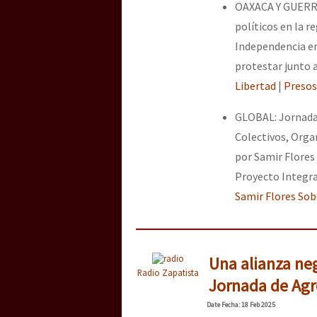
OAXACA Y GUERRER
políticos en la r
Independencia en
protestar junto 
Libertad
|
Presos
GLOBAL: Jornada 
Colectivos, Orga
por Samir Flores
Proyecto Integra
Samir Flores Sob
Una alianza neg
Radio Zapatista
Jornada de Agr
Date
Fecha
: 18 Feb 2025