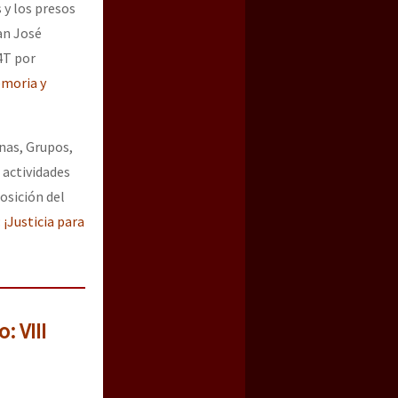
y los presos
an José
4T por
moria y
nas, Grupos,
 actividades
osición del
¡Justicia para
: VIII