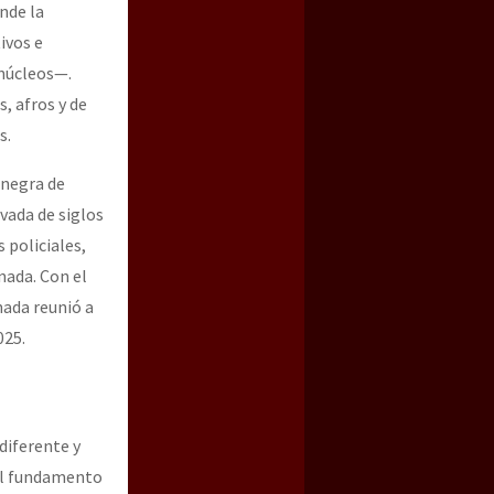
nde la
ivos e
 núcleos—.
, afros y de
s.
 negra de
vada de siglos
 policiales,
nada. Con el
nada reunió a
025.
diferente y
 el fundamento