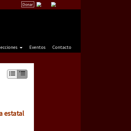
Donar
secciones
Eventos
Contacto
 a natureza sob cerco)
 estatal