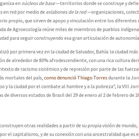
rganiza en
núcleos de base
—territorios donde se construye y defie
 en red por medio de
eslabones de la red
—organizaciones, colect
torio propio, que sirven de apoyo y vinculación entre los diferentes
ada de Agroecología reúne miles de miembros de pueblos indígenas
iudad para seguir construyendo esa gran articulación de autonomía
alizó por primera vez en la ciudad de Salvador, Bahía: la ciudad más
ón de alrededor de 80% afrodescendiente, con una rica cultura deri
ntexto de racismo sistémico y de represión por parte de las fuerzas
ás mortales del país,
como denunció Thiago Torres
durante la Jor
 y la ciudad por el combate al hambre y a la pobreza”, la VIII Jor
s de diversos estados de Brasil del 29 de enero al 2 de febrero de 2
construyen otras realidades a partir de su propia visión de mundo, 
por el capitalismo, y de su conexión con una ancestralidad que es