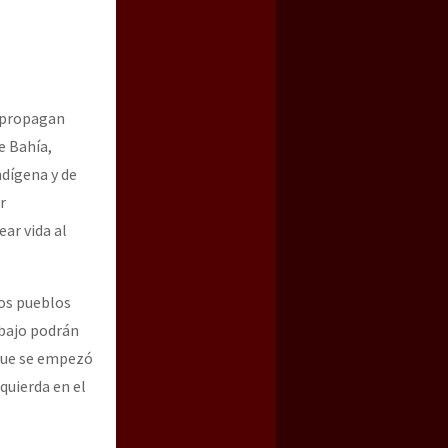
e propagan
e Bahía,
ndígena y de
r
ear vida al
los pueblos
abajo podrán
 que se empezó
quierda en el