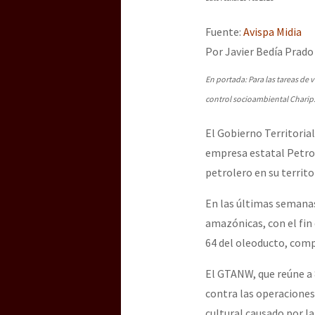
Dia 3 do Encontro “Gu
Fuente:
Avispa Midia
Por Javier Bedía Prado
Dia 2 do Encontro “Gu
En portada:
Para las tareas de 
control socioambiental Charip
Dia 1: Encontro “Guer
El Gobierno Territoria
empresa estatal Petrop
petrolero en su territo
[CDMX – 20 julio] Jorna
En las últimas semanas
amazónicas, con el fin 
“Sonhando a Terra do 
64 del oleoducto, comp
El GTANW, que reúne a 
contra las operaciones
Se o México sabe, que 
cultural causado por l