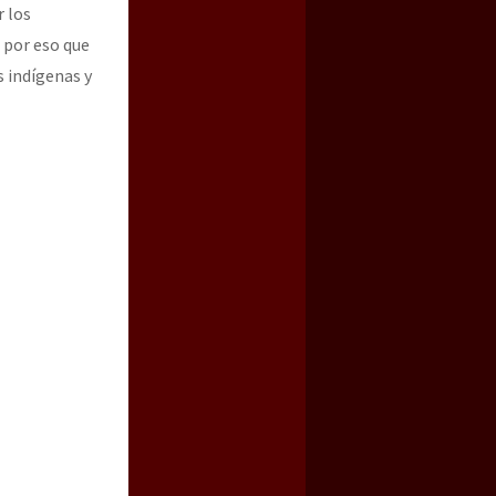
r los
 por eso que
s indígenas y