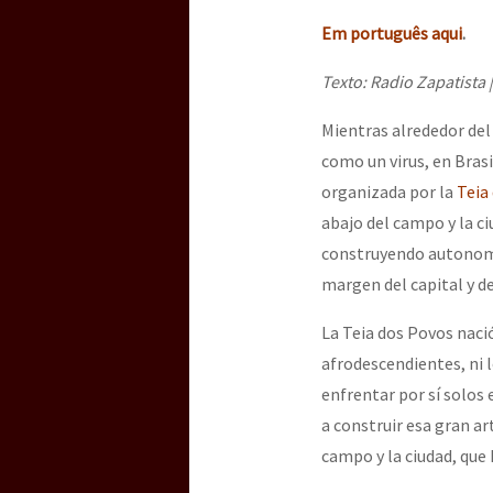
Em português aqui
.
Texto: Radio Zapatista 
Mientras alrededor del
como un virus, en Brasi
organizada por la
Teia
abajo del campo y la c
construyendo autonomías
margen del capital y de
La Teia dos Povos naci
afrodescendientes, ni l
enfrentar por sí solos 
a construir esa gran ar
campo y la ciudad, que 