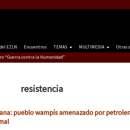
 del EZLN
Encuentros
TEMAS
MULTIMEDIA
Otras 
tro “Guerra contra la Humanidad”
contro “Guerra contra a Humanidade”(As populações e a natureza e
resistencia
ra contra a Humanidade” (As populações e a natureza sob cerco)
na: pueblo wampís amenazado por petrolera
rmal