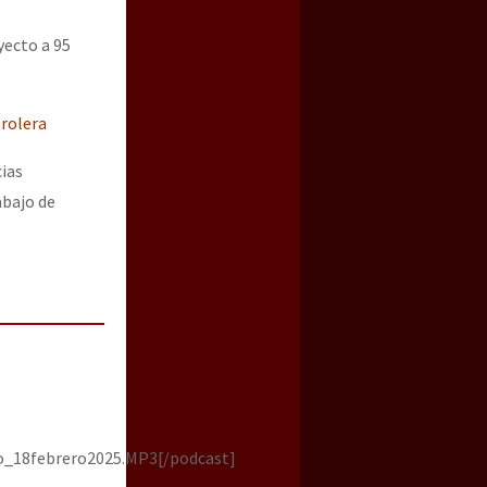
yecto a 95
trolera
cias
abajo de
jo_18febrero2025.MP3[/podcast]