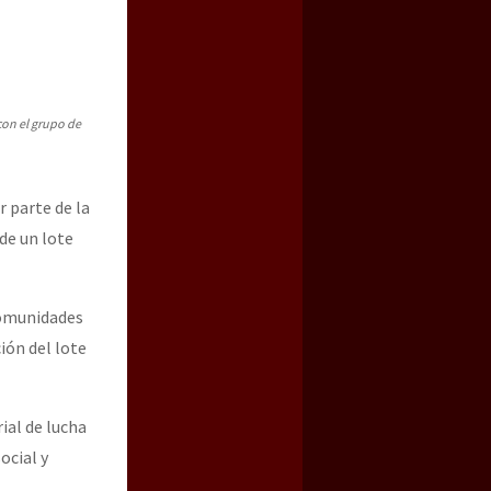
con el grupo de
 parte de la
de un lote
a guerra contra el CIPOG-EZ
comunidades
ión del lote
ial de lucha
ocial y