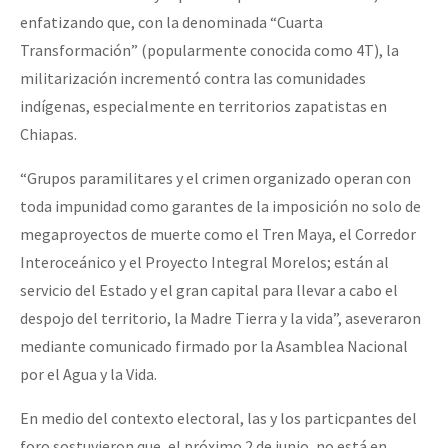
enfatizando que, con la denominada “Cuarta
Fotorreportaje
Transformación” (popularmente conocida como 4T), la
Video
militarización incrementó contra las comunidades
Otras secciones
indígenas, especialmente en territorios zapatistas en
Chiapas.
Semillero Guerra contra la Humanidad. (Las poblaciones y
la naturaleza bajo asedio)
“Grupos paramilitares y el crimen organizado operan con
toda impunidad como garantes de la imposición no solo de
Libros para descargar
megaproyectos de muerte como el Tren Maya, el Corredor
Medios Libres
Interoceánico y el Proyecto Integral Morelos; están al
COVID-19
servicio del Estado y el gran capital para llevar a cabo el
despojo del territorio, la Madre Tierra y la vida”, aseveraron
Eventos
mediante comunicado firmado por la Asamblea Nacional
Contacto
por el Agua y la Vida.
En medio del contexto electoral, las y los particpantes del
foro sostuvieron que, el próximo 2 de junio, no está en