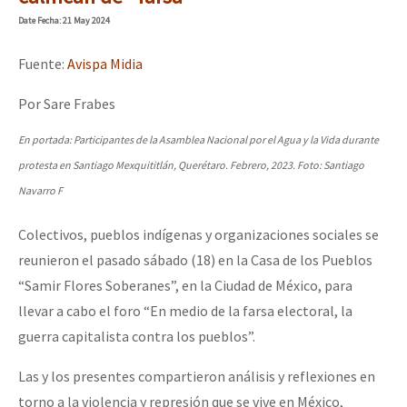
Mundo
Date
Fecha
: 21 May 2024
EZLN
Fuente:
Avispa Midia
Dia 1: Encontro “Guerra contra a Humanidade”
La Sexta
Por Sare Frabes
AutonomÍa y Resistencia
En portada: Participantes de la Asamblea Nacional por el Agua y la Vida durante
[CDMX – 20 julio] Jornadas globales por la libertad de Jesús Pláci
Megaproyectos
protesta en Santiago Mexquititlán, Querétaro. Febrero, 2023. Foto: Santiago
Migración
Navarro F
Presos
“Sonhando a Terra do Bem Virá” se publica no Estado Espanhol
Colectivos, pueblos indígenas y organizaciones sociales se
Mujeres
reunieron el pasado sábado (18) en la Casa de los Pueblos
“Samir Flores Soberanes”, en la Ciudad de México, para
Niñxs
Se o México sabe, que o mundo saiba! Nossas lutas pela memória, a
llevar a cabo el foro “En medio de la farsa electoral, la
ETIQUETAS
guerra capitalista contra los pueblos”.
MULTIMEDIA
Las y los presentes compartieron análisis y reflexiones en
[25 abr – CDMX] Tokín por el CNI: 30 años de Resistencia y Rebeldí
Audio
torno a la violencia y represión que se vive en México,