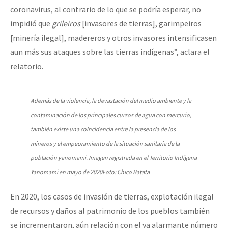
coronavirus, al contrario de lo que se podría esperar, no
Fotorreportaje
impidió que
grileiros
[invasores de tierras], garimpeiros
Video
[minería ilegal], madereros y otros invasores intensificasen
Otras secciones
aun más sus ataques sobre las tierras indígenas”, aclara el
relatorio.
Semillero Guerra contra la Humanidad. (Las poblaciones y
la naturaleza bajo asedio)
Además de la violencia, la devastación del medio ambiente y la
Libros para descargar
contaminación de los principales cursos de agua con mercurio,
Medios Libres
también existe una coincidencia entre la presencia de los
COVID-19
mineros y el empeoramiento de la situación sanitaria de la
población yanomami. Imagen registrada en el Territorio Indígena
Eventos
Yanomami en mayo de 2020Foto: Chico Batata
Contacto
En 2020, los casos de invasión de tierras, explotación ilegal
de recursos y daños al patrimonio de los pueblos también
se incrementaron, aún relación con el ya alarmante número