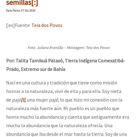
semillas[:]
Date
Fecha
: 07 Dic 2020
[:es]Fuente:
Teia dos Povos
Foto: Juliana Brandão – Montagem: Teia dos Povos
Por: Talita Tamikuã Pataxó, Tierra Indígena Comexatibá-
Prado, Extremo sur de Bahía
Nací en una cultura y tradición que tiene como misión
honrar a la naturaleza, vivir de ella y para ella. Soy nieta
de
pajé
[i]
, una mujer
pajé
, lo que hizo mi conexión con la
naturaleza más fuerte aún. Mi pueblo es un pueblo que
honra mucho la abundancia y cuenta que antiguamente era
mucha la abundancia que la naturaleza ofrecía. Una
abundancia que iba desde el mar hasta la tierra. Soy de una