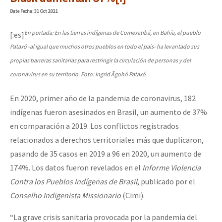
Mundo
Date
Fecha
: 31 Oct 2021
EZLN
En portada: En las tierras indígenas de Comexatibá, en Bahía, el pueblo
[:es]
Dia 1: Encontro “Guerra contra a Humanidade”
La Sexta
Pataxó -al igual que muchos otros pueblos en todo el país- ha levantado sus
propias barreras sanitarias para restringir la circulación de personas y del
AutonomÍa y Resistencia
coronavirus en su territorio. Foto: Ingrid Ãgohó Pataxó
[CDMX – 20 julio] Jornadas globales por la libertad de Jesús Pláci
Megaproyectos
En 2020, primer año de la pandemia de coronavirus, 182
Migración
indígenas fueron asesinados en Brasil, un aumento de 37%
Presos
“Sonhando a Terra do Bem Virá” se publica no Estado Espanhol
en comparación a 2019. Los conflictos registrados
Mujeres
relacionados a derechos territoriales más que duplicaron,
pasando de 35 casos en 2019 a 96 en 2020, un aumento de
Niñxs
Se o México sabe, que o mundo saiba! Nossas lutas pela memória, a
174%. Los datos fueron revelados en el
Informe
Violencia
ETIQUETAS
Contra los Pueblos Indígenas de Brasil
, publicado por el
Conselho Indigenista Missionario
(Cimi).
MULTIMEDIA
[25 abr – CDMX] Tokín por el CNI: 30 años de Resistencia y Rebeldí
Audio
“La grave crisis sanitaria provocada por la pandemia del