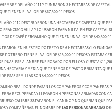
OVIEMBRE DEL AÑO 2011 Y TUMBARON 3 HECTAREAS DE CAFETAL
 QUE TIENEN EL VALOR DE $67,500.00 PESOS.
DEL AÑO 2012 DESTRUYERON UNA HECTAREA DE CAFETAL QUE PE
FRANCISCO VILLA Y LO USARON PARA MILPA. EN ESE CAFETAL 
TOS DE CAFÉ PERGAMINO QUE TIENEN UN VALOR DE $40,500.00
 ENTRARON EN NUESTRO POTRETO DE 6 HECTAREASY LO FUMIG
ESE POTRERO TIENE EL VALOR DE $15,000.00 PESOS Y ESTABA CE
E PUAS. ESE ALAMBRE FUE ROBADO POR ELLOS Y CUESTA $11,200
NA HECTARIA Y MEDIA QUE TENEMOS DE PASTO BRISANTA QUE 
DE ESAS SEMILLAS SON $4,000.00 PESOS.
L CAMINO REAL DONDE PASAN LOS COMPAÑEROS Y COMPAÑERAS 
IERRA RECUPERADA Y LLEGARON 4 PERSONAS ARMADAS CON CAL
GRUESO CALIBRE 38.TAPARON EL CAMINO Y NO QUERIAN QUE P
OS Y COMPAÑERAS. EL NOMBRE DE
LAS PERSONAS ARMADAS DE