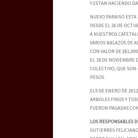
Y ESTAN HACIENDO D
NUEVO PARAISO ESTA
[25 abr – CDMX] Tokín p
DESDE EL 26 DE OCT
A NUESTROS CAFETAL
VARIOS BALAZOS DE A
CON VALOR DE $81,000
EL 18 DE NOVIEMBRE 
COLECTIVO, QUE SON 
PESOS.
EL9 DE ENERO DE 201
ARBOLES FINOS Y TOD
FUERON PAGADAS CON 
LOS RESPONSABLES DE
GUTIERRES FELICIAN