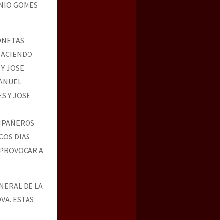
NIO GOMES
IONETAS
HACIENDO
Y JOSE
MANUEL
S Y JOSE
OMPAÑEROS
COS DIAS
 PROVOCAR A
NERAL DE LA
VA. ESTAS