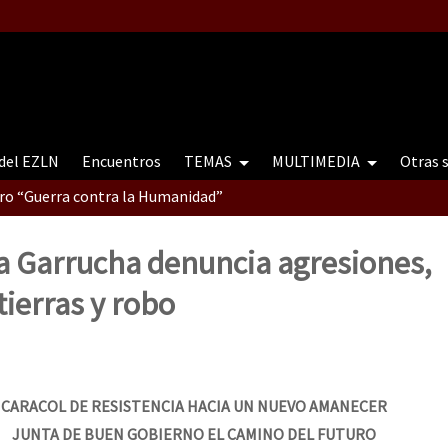
 del EZLN
Encuentros
TEMAS
MULTIMEDIA
Otras 
tro “Guerra contra la Humanidad”
la Garrucha denuncia agresiones,
contro “Guerra contra a Humanidade”(As populações e a natureza e
tierras y robo
ra contra a Humanidade” (As populações e a natureza sob cerco)
CARACOL DE RESISTENCIA HACIA UN NUEVO AMANECER
JUNTA DE BUEN GOBIERNO EL CAMINO DEL FUTURO