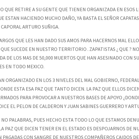
NO QUE RETIRE A SU GENTE QUE TIENEN ORGANIZADA EN ESOS 
 ESTAN HACIENDO MUCHO DAÑO, YA BASTA EL SEÑOR CAPATA
 CAPORAL ARTURO SUÑIGA.
CARGOS QUE LES HAN DADO SUS AMOS PARA HACERNOS MAL ELLO
QUE SUCEDE EN NUESTRO TERRITORIO . ZAPATISTAS ¿ QUE ? NO
DA DE LOS MAS DE 50,000 MUERTOS QUE HAN ASESINADO CON S
RES EN TODO MEXICO.
N ORGANIZADO EN LOS 3 NIVELES DEL MAL GOBIERNO, FEDERAL
DONDE ESTA ESA PAZ QUE TANTO DICEN. LA PAZ QUE ELLOS DICE
RMADOS PARA PROVOCAR A NUESTROS BASES DE APOYO ¿DONDE
DICE EL PELON DE CALDERON Y JUAN SABINES GUERRERO Y ART
S NO PALABRAS, PUES HECHO ESTA TODO LO QUE ESTAMOS DEN
LA PAZ QUE DICEN TENER EN EL ESTADO ES DESPOJARNOS DE N
N PAGADAS CON SANGRE DE NUESTROS COMPAÑEROS CAIDOS DES