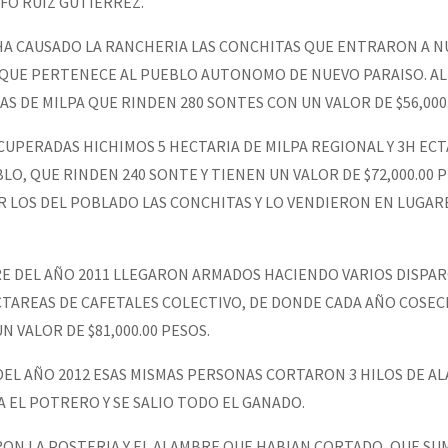
FO RUIZ GUTIERREZ.
A CAUSADO LA RANCHERIA LAS CONCHITAS QUE ENTRARON A 
QUE PERTENECE AL PUEBLO AUTONOMO DE NUEVO PARAISO. AL
S DE MILPA QUE RINDEN 280 SONTES CON UN VALOR DE $56,000.
CUPERADAS HICHIMOS 5 HECTARIA DE MILPA REGIONAL Y 3H EC
LO, QUE RINDEN 240 SONTE Y TIENEN UN VALOR DE $72,000.00 P
R LOS DEL POBLADO LAS CONCHITAS Y LO VENDIERON EN LUGAR
BRE DEL AÑO 2011 LLEGARON ARMADOS HACIENDO VARIOS DISPAR
CTAREAS DE CAFETALES COLECTIVO, DE DONDE CADA AÑO COSE
 VALOR DE $81,000.00 PESOS.
 DEL AÑO 2012 ESAS MISMAS PERSONAS CORTARON 3 HILOS DE A
A EL POTRERO Y SE SALIO TODO EL GANADO.
RON LA POSTERIA Y EL ALAMBRE QUE HABIAN CORTADO, QUE SU