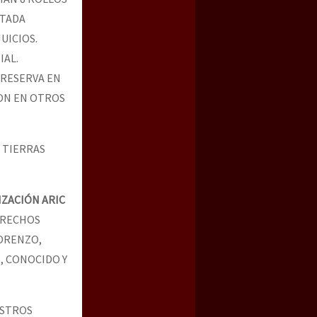
CTADA
UICIOS.
IAL.
 RESERVA EN
RON EN OTROS
 TIERRAS
ZACIÓN ARIC
ERECHOS
LORENZO,
, CONOCIDO Y
ESTROS