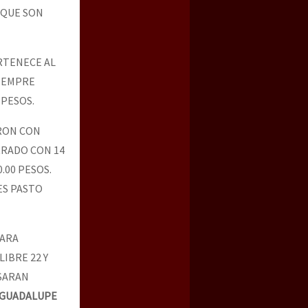
 QUE SON
RTENECE AL
SIEMPRE
 PESOS.
ARON CON
RRADO CON 14
.00 PESOS.
ES PASTO
PARA
IBRE 22 Y
ASARAN
 GUADALUPE