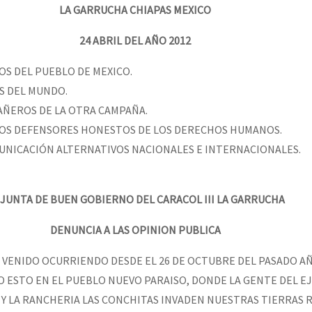
erra contra a Humanidade”
LA GARRUCHA CHIAPAS MEXICO
24 ABRIL DEL AÑO 2012
erra contra a Humanidad”
S DEL PUEBLO DE MEXICO.
S DEL MUNDO.
ÑEROS DE LA OTRA CAMPAÑA.
ra contra a Humanidade”
OS DEFENSORES HONESTOS DE LOS DERECHOS HUMANOS.
MUNICACIÓN ALTERNATIVOS NACIONALES E INTERNACIONALES.
das globales por la libertad de Jesús Plácido Galindo y el alto a l
 JUNTA DE BUEN GOBIERNO DEL CARACOL III LA GARRUCHA
DENUNCIA A LAS OPINION PUBLICA
Bem Virá” se publica no Estado Espanhol
 VENIDO OCURRIENDO DESDE EL 26 DE OCTUBRE DEL PASADO AÑ
O ESTO EN EL PUEBLO NUEVO PARAISO, DONDE LA GENTE DEL E
o mundo saiba! Nossas lutas pela memória, a justiça e a dignidade
 Y LA RANCHERIA LAS CONCHITAS INVADEN NUESTRAS TIERRAS