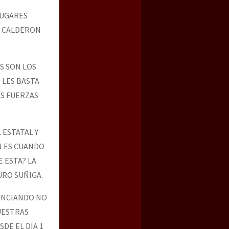
LUGARES
S CALDERON
S SON LOS
 LES BASTA
US FUERZAS
 ESTATAL Y
N ES CUANDO
 ESTA? LA
URO SUÑIGA.
UNCIANDO NO
UESTRAS
DE EL DIA 1