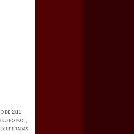
a guerra contra el CIPOG-EZ
O DE 2011
JIDO POJKOL,
 RECUPERADAS