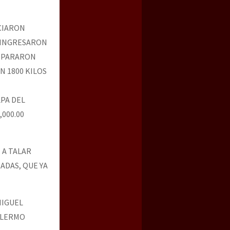
CIARON
L INGRESARON
ISPARARON
N 1800 KILOS
LPA DEL
000.00
A TALAR
ADAS, QUE YA
IGUEL
LLERMO