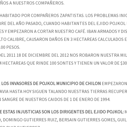
AÑOS A NUESTROS COMPAÑEROS.
 HABITADO POR COMPAÑEROS ZAPATISTAS. LOS PROBLEMAS INI
or el CNI: 30 años de Resistencia y Rebeldía
UBRE DEL AÑO PASADO, CUANDO HABITANTES DEL EJIDO POJKO
ES Y EMPEZARON A CORTAR NUESTRO CAFÉ. IBAN ARMADOS Y D
LTO CALIBRE, CAUSARON DAÑOS EN 3 HECTAREAS CALCULADOS E
.00 PESOS.
DEL 2011 18 DE DICIEMBRE DEL 2012 NOS ROBARON NUESTRA MI
4 HECTAREAS QUE RINDE 100 SONTES Y TIENEN UN VALOR DE $30,
2
LOS INVASORES DE POJKOL MUNICIPIO DE CHILON
EMPEZARON 
AVIA HASTA HOY SIGUEN TALANDO NUESTRAS TIERRAS RECUPER
SANGRE DE NUESTROS CAIDOS DE 1 DE ENERO DE 1994.
 ESTAS INJUSTICIAS SON LOS DIRIGENTES DEL EJIDO POJKOL:
M
O, DOMINGO GUTIERRES RUIZ, BERSAIN GUTIERRES GOMES, GUI