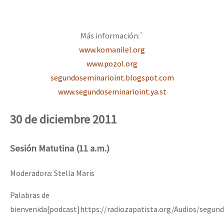
Fotorreportaje
Video
Más información:`
www.komanilel.org
Otras secciones
www.pozol.org
Semillero Guerra contra la Humanidad. (Las poblaciones y
segundoseminarioint.blogspot.com
la naturaleza bajo asedio)
www.segundoseminarioint.ya.st
Libros para descargar
30 de diciembre 2011
Medios Libres
COVID-19
Sesión Matutina (11 a.m.)
Eventos
Moderadora: Stella Maris
Contacto
Palabras de
bienvenida[podcast]https://radiozapatista.org/Audios/segu