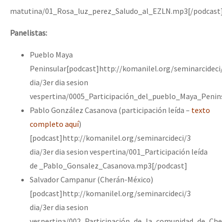
matutina/01_Rosa_luz_perez_Saludo_al_EZLN.mp3[/podcast
Panelistas:
Pueblo Maya
Peninsular[podcast]http://komanilel.org/seminarcideci
dia/3er dia sesion
vespertina/0005_Participación_del_pueblo_Maya_Penin
Pablo González Casanova (participación leída –
texto
completo aquí
)
[podcast]http://komanilel.org/seminarcideci/3
dia/3er dia sesion vespertina/001_Participación leída
de _Pablo_Gonsalez_Casanova.mp3[/podcast]
Salvador Campanur (Cherán-México)
[podcast]http://komanilel.org/seminarcideci/3
dia/3er dia sesion
vespertina/002_Participación_de_la_comunidad_de_Ch