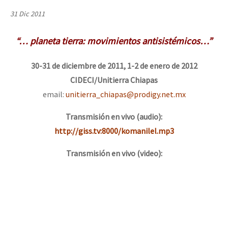
Mundo
31 Dic 2011
EZLN
“… planeta tierra: movimientos antisistémicos…”
Dia 1: Encontro “Guerra contra a Humanidade”
La Sexta
AutonomÍa y Resistencia
30-31 de diciembre de 2011, 1-2 de enero de 2012
CIDECI/Unitierra Chiapas
[CDMX – 20 julio] Jornadas globales por la libertad de Jesús Pláci
Megaproyectos
email:
unitierra_chiapas@prodigy.net.mx
Migración
Transmisión en vivo (audio):
Presos
“Sonhando a Terra do Bem Virá” se publica no Estado Espanhol
http://giss.tv:8000/komanilel.mp3
Mujeres
Transmisión en vivo (video):
Niñxs
Se o México sabe, que o mundo saiba! Nossas lutas pela memória, a
ETIQUETAS
MULTIMEDIA
[25 abr – CDMX] Tokín por el CNI: 30 años de Resistencia y Rebeldí
Audio