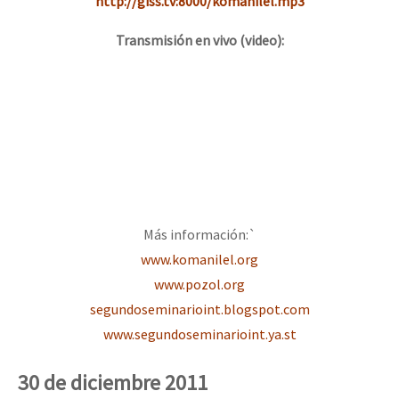
http://giss.tv:8000/komanilel.mp3
Transmisión en vivo (video):
Más información:`
www.komanilel.org
www.pozol.org
segundoseminarioint.blogspot.com
www.segundoseminarioint.ya.st
30 de diciembre 2011