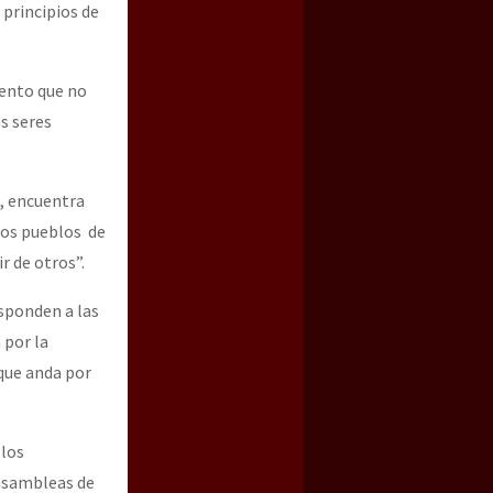
 principios de
iento que no
s seres
s, encuentra
 los pueblos de
r de otros”.
sponden a las
 por la
 que anda por
 los
 asambleas de