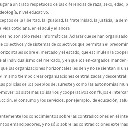
lugar a un trato respetuoso de las diferencias de raza, sexo, edad, 
ideología, nivel educativo.
ceptos de la libertad, la igualdad, la fraternidad, la justicia, la d
 vida cotidiana, en el aquí y el ahora.
edes no son sólo redes informáticas. Aclarar que se han organizado 
de colectivos y de sistemas de colectivos que permitan el predomin
orizontales sobre el mercado y el estado, que estimulen la cooper
te al individualismo del mercado, y en que los en-cargados mande
 que las organizaciones horizontales les den y no se sientan ni un
 Al mismo tiempo crear organizaciones centralizadas y descentral
las policías de los pueblos del sureste y como las autonomías muni
omover los sistemas solidarios y cooperativos con flujos e interc
cción, el consumo y los servicios, por ejemplo, de educación, salu
antemente los conocimientos sobre las contradicciones en el inter
tos emancipadores, y no sólo sobre las contradicciones externas