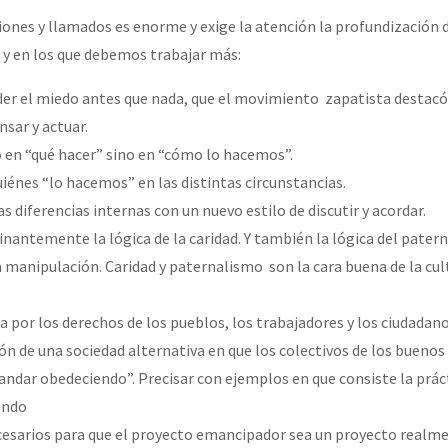
exiones y llamados es enorme y exige la atención la profundización 
y en los que debemos trabajar más:
der el miedo antes que nada, que el movimiento zapatista destac
nsar y actuar.
o en “qué hacer” sino en “cómo lo hacemos”.
uiénes “lo hacemos” en las distintas circunstancias.
as diferencias internas con un nuevo estilo de discutir y acordar.
inantemente la lógica de la caridad. Y también la lógica del pater
 manipulación. Caridad y paternalismo son la cara buena de la cul
 por los derechos de los pueblos, los trabajadores y los ciudadano
ón de una sociedad alternativa en que los colectivos de los bueno
andar obedeciendo”. Precisar con ejemplos en que consiste la práct
endo
cesarios para que el proyecto emancipador sea un proyecto realm