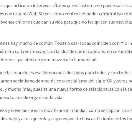
s que articulan intereses vitales que el sistema no puede satisfac
s que ocupan Wall Street como centro del poder corporativo cont
óvenes chilenos que dan su vida para que no les quiten sus escuelas
iones hay mucho de común. Todas o casi todas coinciden con “lo in
 número cada vez mayor, con la idea de que el capitalismo corporati
roblemas que afectan y amenazan a la humanidad.
ue la solución es esa democracia de todos para todos y con todos 
llaman socialismo democrático o socialismo del siglo XXI y otros
o, y mucho más, pues es una nueva forma de relacionarse con la tie
va forma de organizar la vida.
queza y novedad de esta movilización mundial como se captan una s
de abajo y a la izquierda y cuya respuesta busca el triunfo de los i