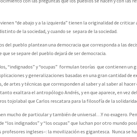
ocimiento con las preguntas que los pueblos se hacen y con las r
or el CNI: 30 años de Resistencia y Rebeldía
vienen “de abajo y a la izquierda” tienen la originalidad de criticar
istinto de la sociedad, y cuando se separa de la sociedad.
s del pueblo plantean una democracia que corresponda a las deci
e que se separe del pueblo dejará de ser democracia.
dos, “indignados” y “ocupas” formulan teorías que contienen un g
xplicaciones y generalizaciones basadas en una gran cantidad de ex
 de artes y técnicas que corresponden al saber y al saber al hacer 
 tanto exaltara el antropólogo Andrés, y en que aparece, en vez de
tros tojolabal que Carlos rescatara para la filosofía de la solidarid
enen mucho de particular y también de universal…Y no exagero. Pe
e “los indignados” y “los ocupas” que luchan por otro mundo posi
 profesores ingleses–: la movilización es gigantesca. Nunca se h