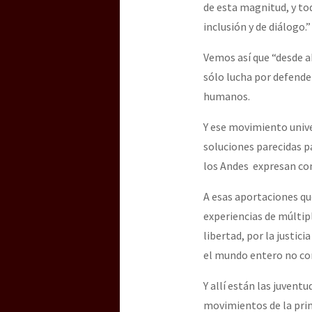
de esta magnitud, y to
inclusión y de diálogo.”
Vemos así que “desde ab
sólo lucha por defender
humanos.
Y ese movimiento unive
soluciones parecidas pa
los Andes expresan como
A esas aportaciones qu
experiencias de múltipl
libertad, por la justic
el mundo entero no com
Y allí están las juvent
movimientos de la prim