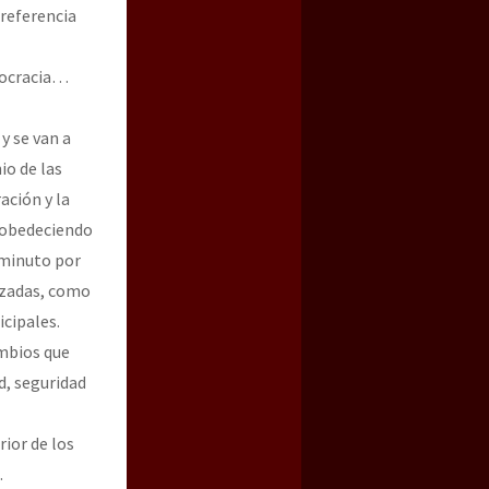
preferencia
emocracia…
y se van a
io de las
ación y la
n obedeciendo
 minuto por
izadas, como
cipales.
ambios que
d, seguridad
ior de los
.