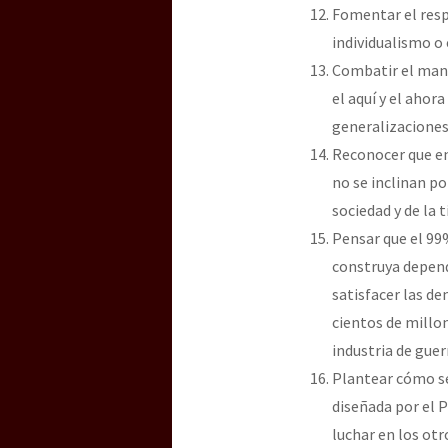
Fomentar el respe
individualismo o 
Combatir el mani
el aquí y el ahor
generalizaciones
Reconocer que e
no se inclinan po
sociedad y de la t
Pensar que el 99%
construya depend
satisfacer las de
cientos de millo
industria de guer
Plantear cómo se
diseñada por el 
luchar en los otr