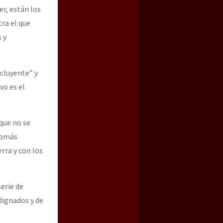
er, están los
ra el que
 y
cluyente” y
vo es el
que no se
 nomás
rra y con los
erie de
ndignados y de