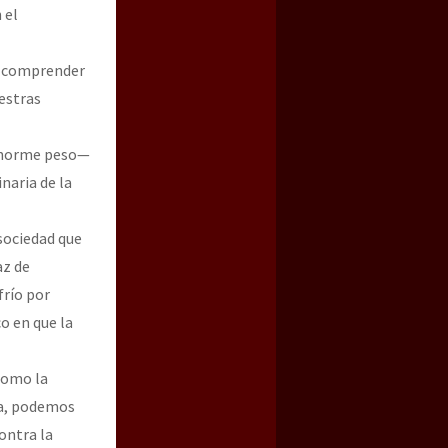
 el
ra comprender
uestras
 enorme peso—
naria de la
 sociedad que
az de
frío por
o en que la
como la
da, podemos
ontra la