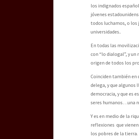
los indignados españole
jóvenes estadounidense
todos luchamos, o los j
universidades..
En todas las movilizac
con “lo dialogal”, y un
origen de todos los p
Coinciden también en q
delega, y que algunos 
democracia, y que es es
seres humanos…una nue
Y es en medio de la ri
reflexiones que vienen 
los pobres de la tierra.