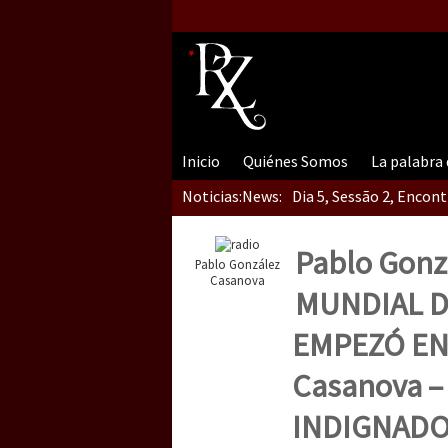
Inicio
Quiénes Somos
La palabra
Noticias:
News:
Dia 5, Sessão 2, Encon
Pablo Gonz
Pablo González
Dia 5, sessão 1, do En
Casanova
MUNDIAL D
EMPEZÓ EN
Dia 4 – Encontro “Guer
Casanova 
INDIGNADO