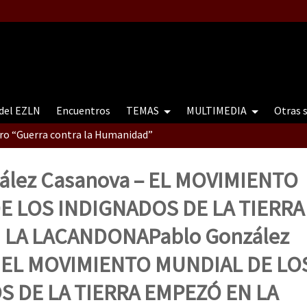
 del EZLN
Encuentros
TEMAS
MULTIMEDIA
Otras 
tro “Guerra contra la Humanidad”
ález Casanova – EL MOVIMIENTO
contro “Guerra contra a Humanidade”(As populações e a natureza e
E LOS INDIGNADOS DE LA TIERRA
 LA LACANDONA
Pablo González
ra contra a Humanidade” (As populações e a natureza sob cerco)
– EL MOVIMIENTO MUNDIAL DE LO
S DE LA TIERRA EMPEZÓ EN LA