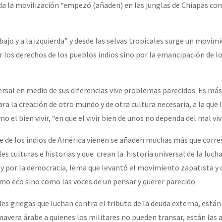
da la movilización “empezó (añaden) en las junglas de Chiapas con
ajo y a la izquierda” y desde las selvas tropicales surge un movim
 los derechos de los pueblos indios sino por la emancipación de lo
rsal en medio de sus diferencias vive problemas parecidos. Es má
ra la creación de otro mundo y de otra cultura necesaria, a la que
 el bien vivir, “en que el vivir bien de unos no dependa del mal vivi
e de los indios de América vienen se añaden muchas más que corre
es culturas e historias y que crean la historia universal de la lucha
ia y por la democracia, lema que levantó el movimiento zapatista y
o eco sino como las voces de un pensar y querer parecido.
udes griegas que luchan contra el tributo de la deuda externa, están
avera árabe a quienes los militares no pueden transar, están las