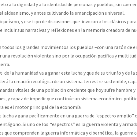
to a la dignidad y a la identidad de personas y pueblos, sin caer en
el aldeanismo, y antes cultivando la emancipación universal.
queísmo, y ese tipo de discusiones que invocan a los clásicos pa
a e incluir sus narrativas y reflexiones en la memoria creadora de n
.
n todos los grandes movimientos los pueblos –con una razón de
r una revolución violenta sino por la ocupación pacífica y multitudi
ierra.
 de la humanidad va a ganar esta lucha y que de su triunfo y de la
erá la creación ecológica de un sistema terrestre sostenible, cap
mandas vitales de una población creciente que hoy sufre hambre y 
nes, y capaz de impedir que continúe un sistema económico-polític
ra es el motor principal de la economía.
 lucha y gana pacíficamente en una guerra de “espectro amplio” 
Pentágono. Si uno de los “espectros” es la guerra violenta y arma
os que comprenden la guerra informática y cibernética, la guerra c