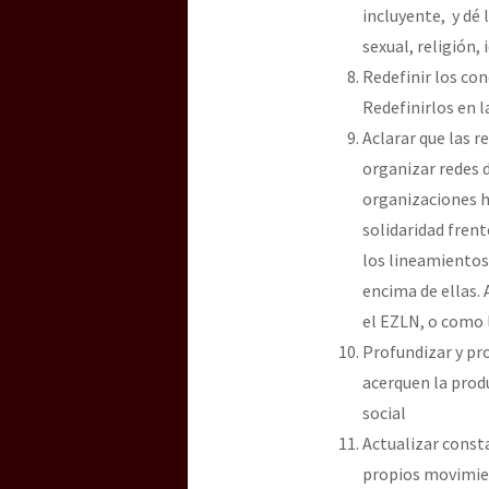
incluyente, y dé 
sexual, religión, 
Redefinir los con
Redefinirlos en la
Aclarar que las r
organizar redes 
organizaciones h
solidaridad fren
los lineamientos
encima de ellas.
el EZLN, o como 
Profundizar y pr
acerquen la produ
social
Actualizar const
propios movimien