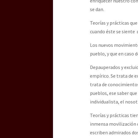
enriquecer nuestro con
se dan.
[25 abr – CDMX] Tokín p
Teorías y prácticas que 
cuando éste se siente d
Los nuevos movimiento
pueblo, y que en caso d
Depauperados y exclui
empírico. Se trata de e
trata de conocimientos,
pueblos, ese saber que
individualista, el noso
Teorías y prácticas ti
inmensa movilización d
escriben admirados dos