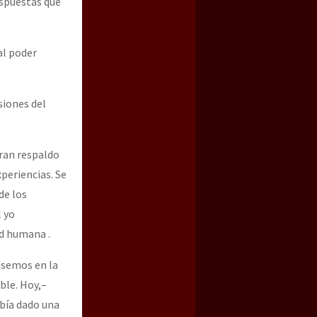
espuestas que
 al poder
siones del
ran respaldo
periencias. Se
de los
l yo
ad humana .
nsemos en la
ble. Hoy,–
abía dado una