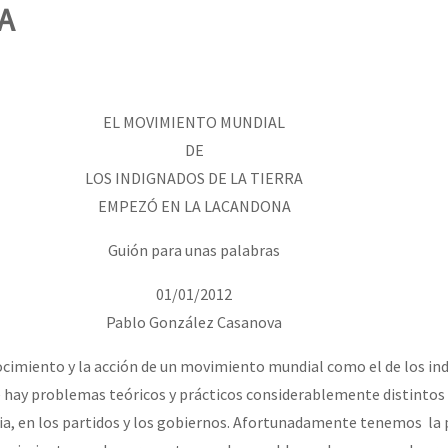
erra contra a Humanidade”
A
erra contra a Humanidad”
EL MOVIMIENTO MUNDIAL
DE
ra contra a Humanidade”
LOS INDIGNADOS DE LA TIERRA
EMPEZÓ EN LA LACANDONA
Guión para unas palabras
das globales por la libertad de Jesús Plácido Galindo y el alto a l
01/01/2012
Pablo González Casanova
Bem Virá” se publica no Estado Espanhol
cimiento y la acción de un movimiento mundial como el de los in
hay problemas teóricos y prácticos considerablemente distintos a
a, en los partidos y los gobiernos. Afortunadamente tenemos la p
o mundo saiba! Nossas lutas pela memória, a justiça e a dignidade