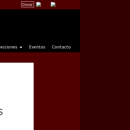
Donar
secciones
Eventos
Contacto
 a natureza sob cerco)
S