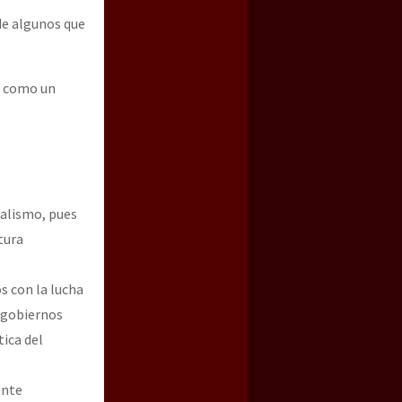
de algunos que
ó como un
nalismo, pues
tura
s con la lucha
s gobiernos
ica del
ente