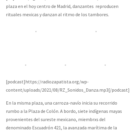
Mundo
plaza en el hoy centro de Madrid, danzantes reproducen
rituales mexicas y danzan al ritmo de los tambores.
EZLN
Dia 2 do Encontro “Guerra contra a Humanidad”
La Sexta
AutonomÍa y Resistencia
Dia 1: Encontro “Guerra contra a Humanidade”
Megaproyectos
Migración
Presos
[CDMX – 20 julio] Jornadas globales por la libertad de Jesús Pláci
[podcast]https://radiozapatista.org/wp-
Mujeres
content/uploads/2021/08/RZ_Sonidos_Danza.mp3[/podcast]
Niñxs
“Sonhando a Terra do Bem Virá” se publica no Estado Espanhol
En la misma plaza, una carroza-navío inicia su recorrido
ETIQUETAS
rumbo a la Plaza de Colón. A bordo, siete indígenas mayas
MULTIMEDIA
provenientes del sureste mexicano, miembrxs del
Se o México sabe, que o mundo saiba! Nossas lutas pela memória, a
Audio
denominado Escuadrón 421, la avanzada marítima de la