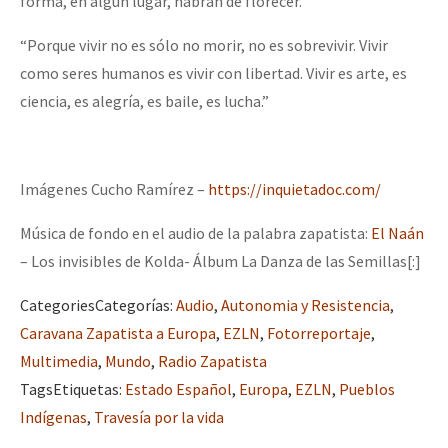
forma, en algún lugar, habrán de florecer.
“Porque vivir no es sólo no morir, no es sobrevivir. Vivir
como seres humanos es vivir con libertad. Vivir es arte, es
ciencia, es alegría, es baile, es lucha.”
Imágenes Cucho Ramírez –
https://inquietadoc.com/
Música de fondo en el audio de la palabra zapatista:
El Naán
– Los invisibles de Kolda- Álbum La Danza de las Semillas[:]
Categories
Categorías
:
Audio
,
Autonomia y Resistencia
,
Caravana Zapatista a Europa
,
EZLN
,
Fotorreportaje
,
Multimedia
,
Mundo
,
Radio Zapatista
Tags
Etiquetas
:
Estado Español
,
Europa
,
EZLN
,
Pueblos
Indígenas
,
Travesía por la vida