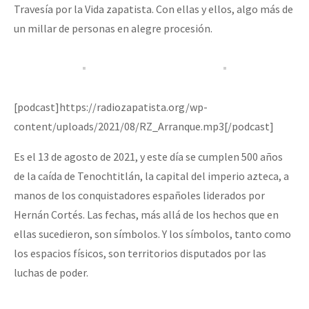
Travesía por la Vida zapatista. Con ellas y ellos, algo más de
Fotorreportaje
un millar de personas en alegre procesión.
[25 abr – CDMX] Tokín por el CNI: 30 años de Resistencia y Rebeldí
Video
Otras secciones
Semillero Guerra contra la Humanidad. (Las poblaciones y
[podcast]https://radiozapatista.org/wp-
la naturaleza bajo asedio)
content/uploads/2021/08/RZ_Arranque.mp3[/podcast]
Libros para descargar
Es el 13 de agosto de 2021, y este día se cumplen 500 años
Medios Libres
de la caída de Tenochtitlán, la capital del imperio azteca, a
COVID-19
manos de los conquistadores españoles liderados por
Hernán Cortés. Las fechas, más allá de los hechos que en
Eventos
ellas sucedieron, son símbolos. Y los símbolos, tanto como
Contacto
los espacios físicos, son territorios disputados por las
luchas de poder.