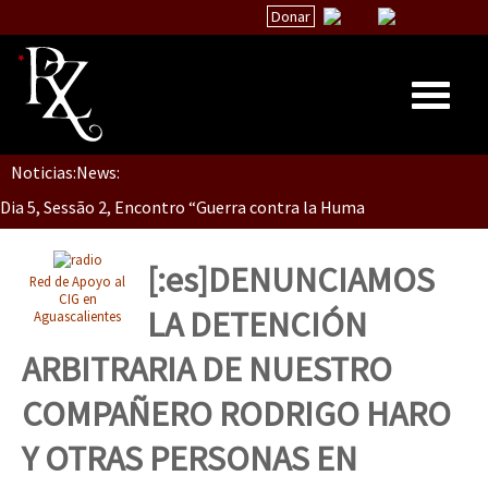
Donar
Noticias:
News:
Inicio
Dia 5, Sessão 2, Encontro “Guerra contra la Humanidad”
Quiénes Somos
La palabra del EZLN
[:es]DENUNCIAMOS
Red de Apoyo al
Dia 5, sessão 1, do Encontro “Guerra contra a Humanidade”(As pop
Encuentros
CIG en
LA DETENCIÓN
Aguascalientes
TEMAS
ARBITRARIA DE NUESTRO
Chiapas
Dia 4 – Encontro “Guerra contra a Humanidade” (As populações e 
COMPAÑERO RODRIGO HARO
México
Y OTRAS PERSONAS EN
Latinoamérica
Dia 3 do Encontro “Guerra contra a Humanidade”