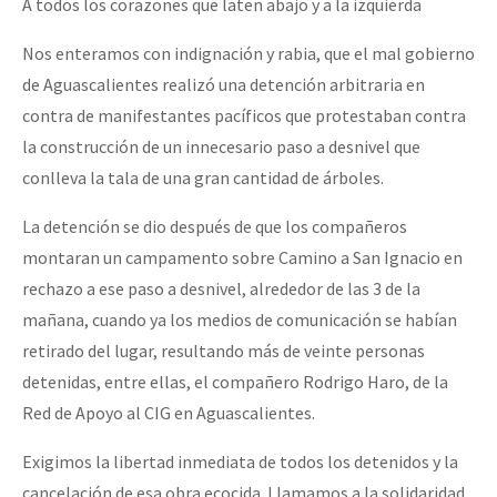
A todos los corazones que laten abajo y a la izquierda
Fotorreportaje
Nos enteramos con indignación y rabia, que el mal gobierno
[25 abr – CDMX] Tokín por el CNI: 30 años de Resistencia y Rebeldí
Video
de Aguascalientes realizó una detención arbitraria en
Otras secciones
contra de manifestantes pacíficos que protestaban contra
la construcción de un innecesario paso a desnivel que
Semillero Guerra contra la Humanidad. (Las poblaciones y
conlleva la tala de una gran cantidad de árboles.
la naturaleza bajo asedio)
La detención se dio después de que los compañeros
Libros para descargar
montaran un campamento sobre Camino a San Ignacio en
Medios Libres
rechazo a ese paso a desnivel, alrededor de las 3 de la
COVID-19
mañana, cuando ya los medios de comunicación se habían
retirado del lugar, resultando más de veinte personas
Eventos
detenidas, entre ellas, el compañero Rodrigo Haro, de la
Contacto
Red de Apoyo al CIG en Aguascalientes.
Exigimos la libertad inmediata de todos los detenidos y la
cancelación de esa obra ecocida. Llamamos a la solidaridad