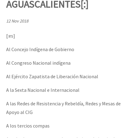
AGUASCALIENTES[:]
Mundo
EZLN
12 Nov 2018
Dia 2 do Encontro “Guerra contra a Humanidad”
La Sexta
[:es]
AutonomÍa y Resistencia
Al Concejo Indígena de Gobierno
Dia 1: Encontro “Guerra contra a Humanidade”
Megaproyectos
Al Congreso Nacional indígena
Migración
Presos
Al Ejército Zapatista de Liberación Nacional
[CDMX – 20 julio] Jornadas globales por la libertad de Jesús Pláci
Mujeres
A la Sexta Nacional e Internacional
Niñxs
“Sonhando a Terra do Bem Virá” se publica no Estado Espanhol
A las Redes de Resistencia y Rebeldía, Redes y Mesas de
ETIQUETAS
Apoyo al CIG
MULTIMEDIA
A los tercios compas
Se o México sabe, que o mundo saiba! Nossas lutas pela memória, a
Audio