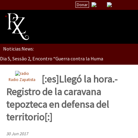
Donar
Noticias:
News:
Inicio
Dia 5, Sessão 2, Encontro “Guerra contra la Humanidad”
Quiénes Somos
La palabra del EZLN
[:es]Llegó la hora.-
Radio Zapatista
Dia 5, sessão 1, do Encontro “Guerra contra a Humanidade”(As pop
Encuentros
Registro de la caravana
TEMAS
tepozteca en defensa del
Chiapas
Dia 4 – Encontro “Guerra contra a Humanidade” (As populações e 
territorio[:]
México
Latinoamérica
30 Jun 2017
Dia 3 do Encontro “Guerra contra a Humanidade”