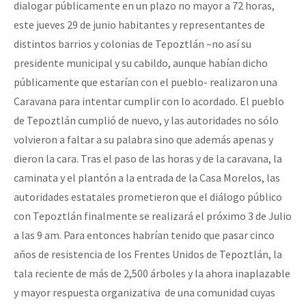
dialogar públicamente en un plazo no mayor a 72 horas,
Fotorreportaje
este jueves 29 de junio habitantes y representantes de
[25 abr – CDMX] Tokín por el CNI: 30 años de Resistencia y Rebeldí
Video
distintos barrios y colonias de Tepoztlán –no así su
presidente municipal y su cabildo, aunque habían dicho
Otras secciones
públicamente que estarían con el pueblo- realizaron una
Semillero Guerra contra la Humanidad. (Las poblaciones y
Caravana para intentar cumplir con lo acordado. El pueblo
la naturaleza bajo asedio)
de Tepoztlán cumplió de nuevo, y las autoridades no sólo
volvieron a faltar a su palabra sino que además apenas y
Libros para descargar
dieron la cara. Tras el paso de las horas y de la caravana, la
Medios Libres
caminata y el plantón a la entrada de la Casa Morelos, las
COVID-19
autoridades estatales prometieron que el diálogo público
con Tepoztlán finalmente se realizará el próximo 3 de Julio
Eventos
a las 9 am. Para entonces habrían tenido que pasar cinco
Contacto
años de resistencia de los Frentes Unidos de Tepoztlán, la
tala reciente de más de 2,500 árboles y la ahora inaplazable
y mayor respuesta organizativa de una comunidad cuyas