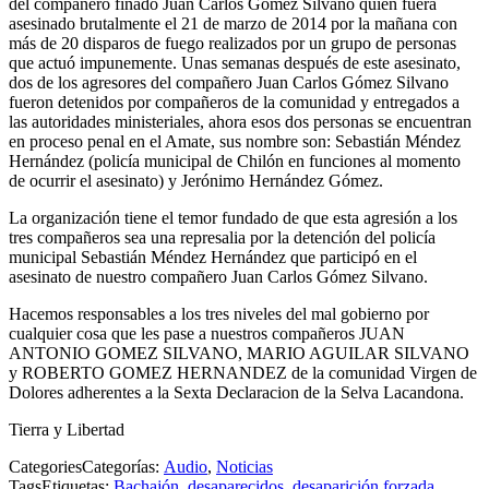
del compañero finado Juan Carlos Gómez Silvano quien fuera
asesinado brutalmente el 21 de marzo de 2014 por la mañana con
más de 20 disparos de fuego realizados por un grupo de personas
que actuó impunemente. Unas semanas después de este asesinato,
dos de los agresores del compañero Juan Carlos Gómez Silvano
fueron detenidos por compañeros de la comunidad y entregados a
las autoridades ministeriales, ahora esos dos personas se encuentran
en proceso penal en el Amate, sus nombre son: Sebastián Méndez
Hernández (policía municipal de Chilón en funciones al momento
de ocurrir el asesinato) y Jerónimo Hernández Gómez.
La organización tiene el temor fundado de que esta agresión a los
tres compañeros sea una represalia por la detención del policía
municipal Sebastián Méndez Hernández que participó en el
asesinato de nuestro compañero Juan Carlos Gómez Silvano.
Hacemos responsables a los tres niveles del mal gobierno por
cualquier cosa que les pase a nuestros compañeros JUAN
ANTONIO GOMEZ SILVANO, MARIO AGUILAR SILVANO
y ROBERTO GOMEZ HERNANDEZ de la comunidad Virgen de
Dolores adherentes a la Sexta Declaracion de la Selva Lacandona.
Tierra y Libertad
Categories
Categorías
:
Audio
,
Noticias
Tags
Etiquetas
:
Bachajón
,
desaparecidos
,
desaparición forzada
,