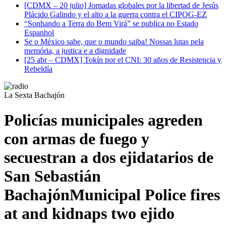
[CDMX – 20 julio] Jornadas globales por la libertad de Jesús
Plácido Galindo y el alto a la guerra contra el CIPOG-EZ
“Sonhando a Terra do Bem Virá” se publica no Estado
Espanhol
Se o México sabe, que o mundo saiba! Nossas lutas pela
memória, a justiça e a dignidade
[25 abr – CDMX] Tokín por el CNI: 30 años de Resistencia y
Rebeldía
La Sexta Bachajón
Policías municipales agreden
con armas de fuego y
secuestran a dos ejidatarios de
San Sebastián
Bachajón
Municipal Police fires
at and kidnaps two ejido