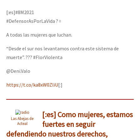
Mundo
[:es]#8M2021
EZLN
#DefensorAsPorLaVida ?‍♀️
Dia 2 do Encontro “Guerra contra a Humanidad”
La Sexta
A todas las mujeres que luchan.
AutonomÍa y Resistencia
“Desde el sur nos levantamos contra este sistema de
Dia 1: Encontro “Guerra contra a Humanidade”
Megaproyectos
muerte”. ??? #FlorViolenta
Migración
@Deni.Valo
Presos
[CDMX – 20 julio] Jornadas globales por la libertad de Jesús Pláci
https://t.co/ka8xW0ZliU
[:]
Mujeres
Niñxs
“Sonhando a Terra do Bem Virá” se publica no Estado Espanhol
ETIQUETAS
[:es] Como mujeres, estamos
Las Abejas de
fuertes en seguir
Acteal
MULTIMEDIA
Se o México sabe, que o mundo saiba! Nossas lutas pela memória, a
defendiendo nuestros derechos,
Audio