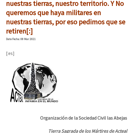
nuestras tierras, nuestro territorio. Y No
Fotorreportaje
queremos que haya militares en
[25 abr – CDMX] Tokín por el CNI: 30 años de Resistencia y Rebeldí
Video
nuestras tierras, por eso pedimos que se
retiren[:]
Otras secciones
Date
Fecha
: 08 Mar 2021
Semillero Guerra contra la Humanidad. (Las poblaciones y
la naturaleza bajo asedio)
[:es]
Libros para descargar
Medios Libres
COVID-19
Eventos
Contacto
Organización de la Sociedad Civil las Abejas
Tierra Sagrada de los Mártires de Acteal