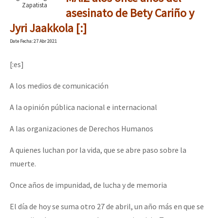
Zapatista
Mundo
asesinato de Bety Cariño y
Jyri Jaakkola [:]
EZLN
Dia 2 do Encontro “Guerra contra a Humanidad”
Date
Fecha
: 27 Abr 2021
La Sexta
AutonomÍa y Resistencia
[:es]
Dia 1: Encontro “Guerra contra a Humanidade”
Megaproyectos
A los medios de comunicación
Migración
A la opinión pública nacional e internacional
Presos
[CDMX – 20 julio] Jornadas globales por la libertad de Jesús Pláci
A las organizaciones de Derechos Humanos
Mujeres
A quienes luchan por la vida, que se abre paso sobre la
Niñxs
“Sonhando a Terra do Bem Virá” se publica no Estado Espanhol
muerte.
ETIQUETAS
Once años de impunidad, de lucha y de memoria
MULTIMEDIA
Se o México sabe, que o mundo saiba! Nossas lutas pela memória, a
El día de hoy se suma otro 27 de abril, un año más en que se
Audio