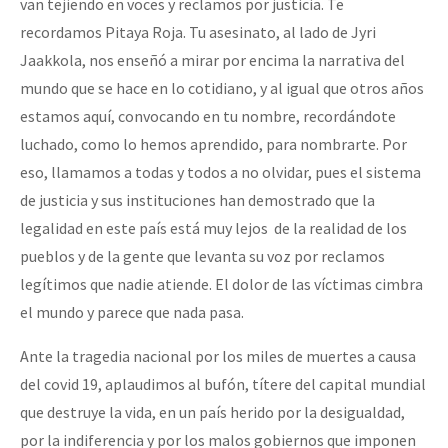
van tejiendo en voces y reclamos por justicia. Te
Fotorreportaje
recordamos Pitaya Roja. Tu asesinato, al lado de Jyri
[25 abr – CDMX] Tokín por el CNI: 30 años de Resistencia y Rebeldí
Jaakkola, nos enseñó a mirar por encima la narrativa del
Video
mundo que se hace en lo cotidiano, y al igual que otros años
Otras secciones
estamos aquí, convocando en tu nombre, recordándote
Semillero Guerra contra la Humanidad. (Las poblaciones y
luchado, como lo hemos aprendido, para nombrarte. Por
la naturaleza bajo asedio)
eso, llamamos a todas y todos a no olvidar, pues el sistema
de justicia y sus instituciones han demostrado que la
Libros para descargar
legalidad en este país está muy lejos de la realidad de los
Medios Libres
pueblos y de la gente que levanta su voz por reclamos
COVID-19
legítimos que nadie atiende. El dolor de las víctimas cimbra
el mundo y parece que nada pasa.
Eventos
Ante la tragedia nacional por los miles de muertes a causa
Contacto
del covid 19, aplaudimos al bufón, títere del capital mundial
que destruye la vida, en un país herido por la desigualdad,
por la indiferencia y por los malos gobiernos que imponen