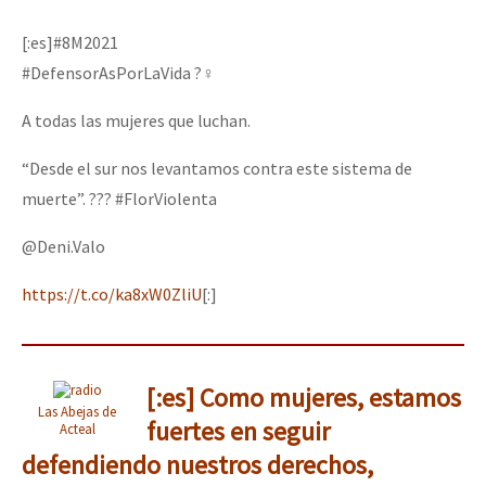
Mundo
[:es]#8M2021
EZLN
#DefensorAsPorLaVida ?‍♀️
La Sexta
A todas las mujeres que luchan.
AutonomÍa y Resistencia
“Desde el sur nos levantamos contra este sistema de
Megaproyectos
muerte”. ??? #FlorViolenta
Migración
@Deni.Valo
Presos
https://t.co/ka8xW0ZliU
[:]
Mujeres
Niñxs
ETIQUETAS
[:es] Como mujeres, estamos
Las Abejas de
fuertes en seguir
Acteal
MULTIMEDIA
defendiendo nuestros derechos,
Audio