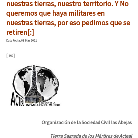
nuestras tierras, nuestro territorio. Y No
Fotorreportaje
queremos que haya militares en
Video
nuestras tierras, por eso pedimos que se
retiren[:]
Otras secciones
Date
Fecha
: 08 Mar 2021
Semillero Guerra contra la Humanidad. (Las poblaciones y
la naturaleza bajo asedio)
[:es]
Libros para descargar
Medios Libres
COVID-19
Eventos
Contacto
Organización de la Sociedad Civil las Abejas
Tierra Sagrada de los Mártires de Acteal