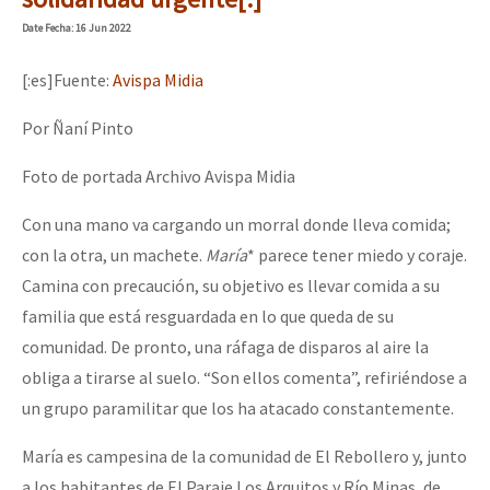
Date
Fecha
: 16 Jun 2022
[:es]Fuente:
Avispa Midia
Por Ñaní Pinto
Foto de portada Archivo Avispa Midia
Con una mano va cargando un morral donde lleva comida;
con la otra, un machete.
María
* parece tener miedo y coraje.
Camina con precaución, su objetivo es llevar comida a su
familia que está resguardada en lo que queda de su
comunidad. De pronto, una ráfaga de disparos al aire la
obliga a tirarse al suelo. “Son ellos comenta”, refiriéndose a
un grupo paramilitar que los ha atacado constantemente.
María es campesina de la comunidad de El Rebollero y, junto
a los habitantes de El Paraje Los Arquitos y Río Minas, de