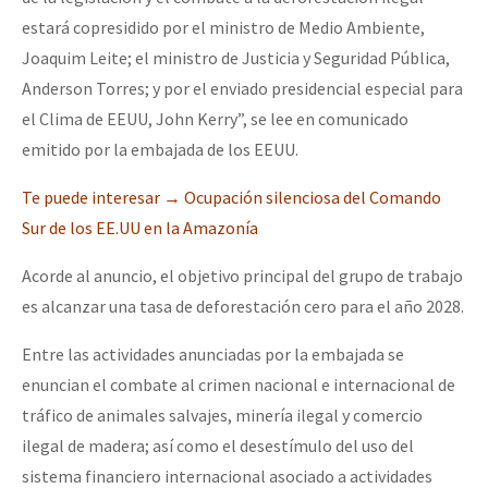
Fotorreportaje
estará copresidido por el ministro de Medio Ambiente,
Joaquim Leite; el ministro de Justicia y Seguridad Pública,
Video
Anderson Torres; y por el enviado presidencial especial para
Otras secciones
el Clima de EEUU, John Kerry”, se lee en comunicado
Semillero Guerra contra la Humanidad. (Las poblaciones y
emitido por la embajada de los EEUU.
la naturaleza bajo asedio)
Te puede interesar →
Ocupación silenciosa del Comando
Libros para descargar
Sur de los EE.UU en la Amazonía
Medios Libres
Acorde al anuncio, el objetivo principal del grupo de trabajo
es alcanzar una tasa de deforestación cero para el año 2028.
COVID-19
Eventos
Entre las actividades anunciadas por la embajada se
enuncian el combate al crimen nacional e internacional de
Contacto
tráfico de animales salvajes, minería ilegal y comercio
ilegal de madera; así como el desestímulo del uso del
sistema financiero internacional asociado a actividades