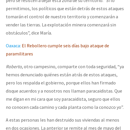
pero se resisten a dejar esta zona de su territorio. “Si lo
permitimos, los políticos que están detrás de estos ataques
tomarán el control de nuestro territorio y comenzarán a
vender las tierras. La explotación minera comenzará sin
obstáculos”, dice María.
Oaxaca:
El Rebollero cumple seis días bajo ataque de
paramilitares
Roberto
, otro campesino, comparte con toda seguridad, “ya
hemos denunciado quiénes están atrás de estos ataques,
pero los respalda el gobierno, porque ellos han firmado
disque acuerdos y a nosotros nos llaman paracaidistas. Que
me digan en mi cara que soy paracaidista, seguro que ellos
no conocen cada camino y cada planta como la conozco yo”.
A estas personas les han destruido sus viviendas al menos
en dos ocasiones. La anterior se remite al mes de mayo del