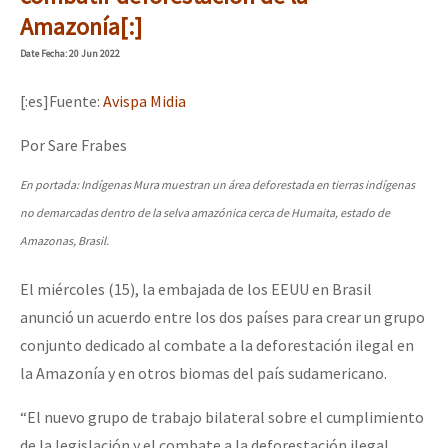
Mundo
Amazonía[:]
EZLN
Date
Fecha
: 20 Jun 2022
Dia 1: Encontro “Guerra contra a Humanidade”
La Sexta
[:es]Fuente:
Avispa Midia
AutonomÍa y Resistencia
Por Sare Frabes
[CDMX – 20 julio] Jornadas globales por la libertad de Jesús Pláci
Megaproyectos
En portada: Indígenas Mura muestran un área deforestada en tierras indígenas
Migración
no demarcadas dentro de la selva amazónica cerca de Humaita, estado de
Presos
Amazonas, Brasil.
“Sonhando a Terra do Bem Virá” se publica no Estado Espanhol
Mujeres
El miércoles (15), la embajada de los EEUU en Brasil
anunció un acuerdo entre los dos países para crear un grupo
Niñxs
Se o México sabe, que o mundo saiba! Nossas lutas pela memória, a
conjunto dedicado al combate a la deforestación ilegal en
ETIQUETAS
la Amazonía y en otros biomas del país sudamericano.
MULTIMEDIA
“El nuevo grupo de trabajo bilateral sobre el cumplimiento
[25 abr – CDMX] Tokín por el CNI: 30 años de Resistencia y Rebeldí
Audio
de la legislación y el combate a la deforestación ilegal