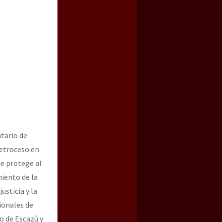
tario de
retroceso en
ue protege al
iento de la
usticia y la
ionales de
o de Escazú y