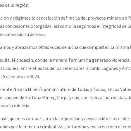
s de la región.
ión y exigimos la cancelación definitiva del proyecto minero en 
las concesiones otorgadas, así como la seguridad e integridad de 
encabezado su defensa.
hamos y abrazamos otras voces de lucha que comparten la misma h
quila, Michoacán, donde la minera Ternium ha generado violencia,
riciones, entre ellas las de los defensores Ricardo Lagunes y Ant
 15 de enero de 2023.
rente No a la Minería por un Futuro de Todas y Todos, en los Valle
el saqueo de Fortuna Mining Corp., y que, con fuerza, han declarad
para la minería.
asil, quienes compartieron la impunidad y devastación tras el der
ando que la minería criminaliza, contamina y mata en todo el con