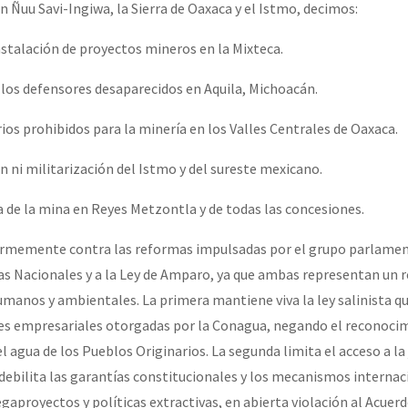
n Ñuu Savi-Ingiwa, la Sierra de Oaxaca y el Istmo, decimos:
stalación de proyectos mineros en la Mixteca.
a los defensores desaparecidos en Aquila, Michoacán.
rios prohibidos para la minería en los Valles Centrales de Oaxaca.
ón ni militarización del Istmo y del sureste mexicano.
a de la mina en Reyes Metzontla y de todas las concesiones.
rmemente contra las reformas impulsadas por el grupo parlamen
as Nacionales y a la Ley de Amparo, ya que ambas representan un 
manos y ambientales. La primera mantiene viva la ley salinista q
nes empresariales otorgadas por la Conagua, negando el reconocim
 agua de los Pueblos Originarios. La segunda limita el acceso a la j
 debilita las garantías constitucionales y los mecanismos internac
aproyectos y políticas extractivas, en abierta violación al Acuerd