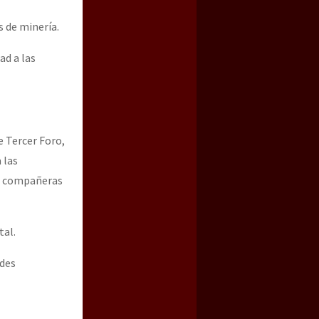
s de minería.
ad a las
e Tercer Foro,
 las
as compañeras
tal.
ades