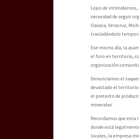
Lejos de intimidarnos,
necesidad de seguir o
[25 abr – CDMX] Tokín p
Oaxaca, Veracruz, Micho
trasladándolo temporal
Ese mismo día, la asa
el foro en territorio, 
organización comunitari
Denunciamos el saqueo 
devastado el territori
el pretexto de produci
minerales.
Recordamos que esta mi
donde está legalmente 
locales, la empresa mi