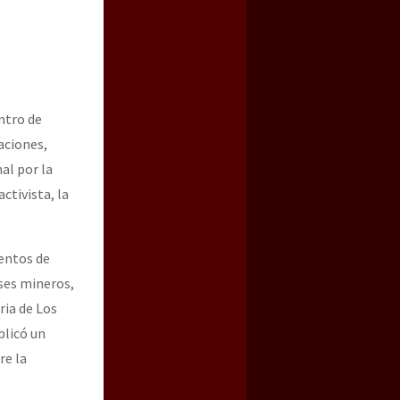
ntro de
aciones,
al por la
ctivista, la
a guerra contra el CIPOG-EZ
tentos de
ses mineros,
ria de Los
blicó un
re la