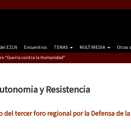
 del EZLN
Encuentros
TEMAS
MULTIMEDIA
Otras 
tro “Guerra contra la Humanidad”
contro “Guerra contra a Humanidade”(As populações e a natureza e
utonomia y Resistencia
ra contra a Humanidade” (As populações e a natureza sob cerco)
del tercer foro regional por la Defensa de la 