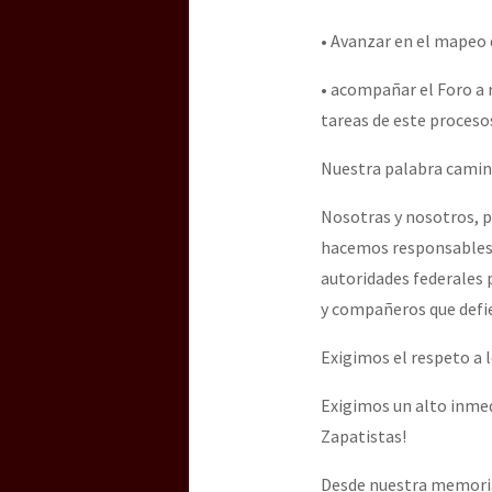
• Avanzar en el mapeo d
• acompañar el Foro a 
tareas de este procesos
Nuestra palabra camina:
Nosotras y nosotros, p
hacemos responsables a
autoridades federales 
y compañeros que defie
Exigimos el respeto a 
Exigimos un alto inmed
Zapatistas!
Desde nuestra memoria