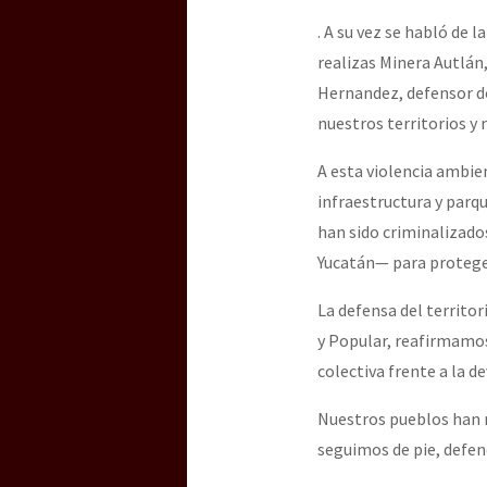
. A su vez se habló de 
realizas Minera Autlán,
Hernandez, defensor del
nuestros territorios y 
A esta violencia ambie
infraestructura y parq
han sido criminalizados
Yucatán— para proteger
La defensa del territor
y Popular, reafirmamos
colectiva frente a la de
Nuestros pueblos han re
seguimos de pie, defend