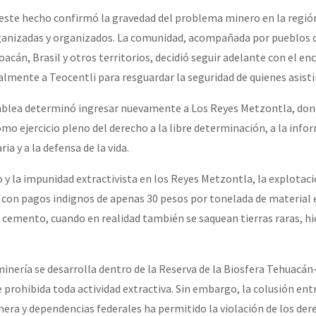
 este hecho confirmó la gravedad del problema minero en la región
rganizadas y organizados. La comunidad, acompañada por pueblos 
or el CNI: 30 años de Resistencia y Rebeldía
acán, Brasil y otros territorios, decidió seguir adelante con el en
mente a Teocentli para resguardar la seguridad de quienes asist
mblea determinó ingresar nuevamente a Los Reyes Metzontla, dond
como ejercicio pleno del derecho a la libre determinación, a la infor
a y a la defensa de la vida.
y la impunidad extractivista en los Reyes Metzontla, la explotac
o con pagos indignos de apenas 30 pesos por tonelada de material 
r cemento, cuando en realidad también se saquean tierras raras, hi
nería se desarrolla dentro de la Reserva de la Biosfera Tehuacán
prohibida toda actividad extractiva. Sin embargo, la colusión ent
nera y dependencias federales ha permitido la violación de los der