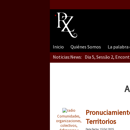
Inicio
Quiénes Somos
La palabra
Noticias:
News:
Dia 5, Sessão 2, Encon
Dia 5, sessão 1, do En
A
Dia 4 – Encontro “Guer
Pronuciamiento 
Comunidades,
Territorios
organizaciones,
colectivos,
Date
Fecha
: 15 Oct 2025
defensoras y