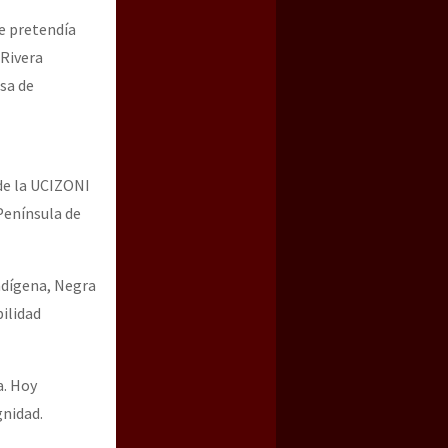
ue pretendía
 Rivera
nsa de
de la UCIZONI
 Península de
Indígena, Negra
bilidad
a. Hoy
gnidad.