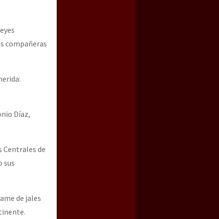
Reyes
las compañeras
erida:
onio Díaz,
s Centrales de
o sus
rame de jales
tinente.