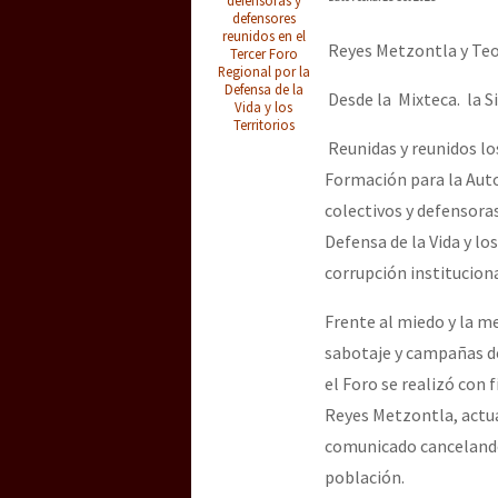
Dia 3 do Encontro “Gu
defensores
reunidos en el
Reyes Metzontla y Teoc
Tercer Foro
Regional por la
Defensa de la
Dia 2 do Encontro “Gu
Desde la Mixteca. la Si
Vida y los
Territorios
Reunidas y reunidos lo
Formación para la Aut
Dia 1: Encontro “Guer
colectivos y defensoras
Defensa de la Vida y lo
corrupción institucion
[CDMX – 20 julio] Jorna
Frente al miedo y la m
sabotaje y campañas de
“Sonhando a Terra do 
el Foro se realizó con 
Reyes Metzontla, actua
comunicado cancelando
Se o México sabe, que 
población.