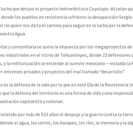
la lucha que detuvo el proyecto hidroeléctrico Coyolapa -Atzalan q
 donde los pueblos en resistencia sufrieron la desaparición Sergio
 rio quien nos dicta el camino para seguir en la lucha por la defe
nuestra Agua.
ntal y comunitaria se suma la impuesta por los megaproyectos de
ues industriales en el Istmo de Tehuantepec, donde 23 defensores 
, y la militarización se extiende al sureste mexicano —incluida la
 intereses privados y proyectos del mal llamado “desarrollo”.
io es la defensa de la vida por lo que en este Día de la Resistencia 
 que la defensa del territorio es una forma de vida y una responsa
vastación capitalista y colonial.
sistido por más de 533 años el despojo y la guerra contra la tierr
iendo el agua, los cerros, los bosques, los ríos, la memoria y la di