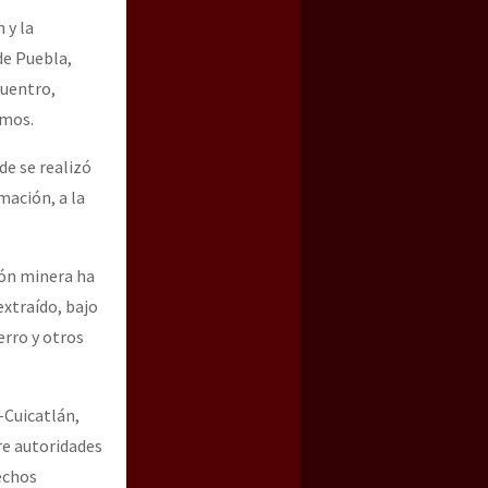
 y la
de Puebla,
cuentro,
imos.
e se realizó
mación, a la
ión minera ha
extraído, bajo
erro y otros
–Cuicatlán,
re autoridades
echos