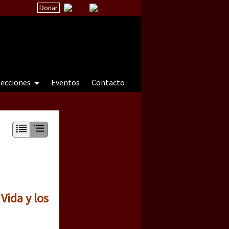
Donar
secciones
Eventos
Contacto
 a natureza sob cerco)
Vida y los