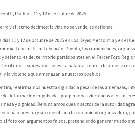
erra contra a Humanidade”
entli, Puebla – 11 y 12 de octubre de 2025
erra contra a Humanidad”
erra y el Istmo decimos: la vida no se vende, se defiende.
s días 11 y 12 de octubre de 2025 en Los Reyes Metzontla y en el Ce
onomía Teocentli, en Tehuacán, Puebla, las comunidades, organiz
ra contra a Humanidade”
 y defensores del territorio participantes en el Tercer Foro Region
s Territorios, expresamos nuestra palabra frente a la ofensiva extra
al y la violencia que amenazan a nuestros pueblos.
das globales por la libertad de Jesús Plácido Galindo y el alto a l
entira, reafirmamos nuestra dignidad a pesar de las amenazas, in
 desinformación impulsadas por personas vinculadas a los intere
Bem Virá” se publica no Estado Espanhol
firmeza y dignidad. Denunciamos que un sector de la autoridad agra
ndo bajo presión y sin consultar a la comunidad organizadora, pu
 el foro con argumentos falsos, pretendiendo generar miedo ent
o mundo saiba! Nossas lutas pela memória, a justiça e a dignidade