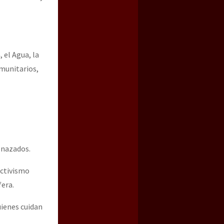
 el Agua, la
omunitarios,
enazados.
activismo
fera.
uienes cuidan