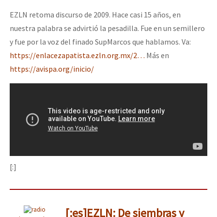
Fotorreportaje
EZLN retoma discurso de 2009. Hace casi 15 años, en
[25 abr – CDMX] Tokín por el CNI: 30 años de Resistencia y Rebeldí
nuestra palabra se advirtió la pesadilla. Fue en un semillero
Video
y fue por la voz del finado SupMarcos que hablamos. Va:
Otras secciones
https://enlacezapatista.ezln.org.mx/2…
Más en
Semillero Guerra contra la Humanidad. (Las poblaciones y
https://avispa.org/inicio/
la naturaleza bajo asedio)
Libros para descargar
Medios Libres
COVID-19
Eventos
[:]
Contacto
[:es]EZLN: De siembras y