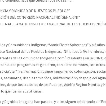
, no tenemos nada que celebrar que no sean…
ENCIA Y DIGNIDAD DE NUESTROS PUEBLOS”
ACIÓN DEL CONGRESO NACIONAL INDÍGENA, CNI”
DEL MAL LLAMADO INSTITUTO NACIONAL DE LOS PUEBLOS INDÍGE
los y Comunidades Indígenas “Samir Flores Soberanes” y a 5 años
uto Nacional de los Pueblos Indígenas, INPI, nosotr@s hombres, 
grantes de la Comunidad Indígena Otomí, residentes en la CDMX,
, con otros programas de gobierno, con otros nombres, con otros 
sticia”, la “Tranformación”, sigue imponiendo colonización, esclav
, asesinatos, desplazamientos, militarización y despojo del agua, 
bién, de que los traidores de los Pueblos, Adelfo Regino Montes y 
lo que fueron sus oficinas.
a y Dignidad Indígena han pasado, y ellos siguen celebrando el “E