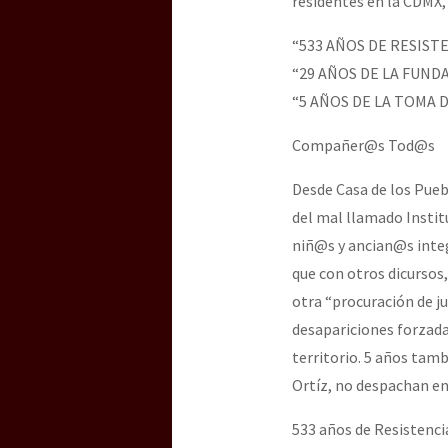
residentes en la CDMX
“533 AÑOS DE RESIST
“29 AÑOS DE LA FUND
“5 AÑOS DE LA TOMA 
Compañer@s Tod@s
Desde Casa de los Pueb
del mal llamado Instit
niñ@s y ancian@s inte
que con otros dicursos
otra “procuración de ju
desapariciones forzadas
territorio. 5 años tam
Ortíz, no despachan en 
533 años de Resistenci