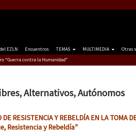
 del EZLN
Encuentros
TEMAS
MULTIMEDIA
Otras 
tro “Guerra contra la Humanidad”
contro “Guerra contra a Humanidade”(As populações e a natureza e
ibres, Alternativos, Autónomos
ra contra a Humanidade” (As populações e a natureza sob cerco)
O DE RESISTENCIA Y REBELDÍA EN LA TOMA DE
te, Resistencia y Rebeldía”