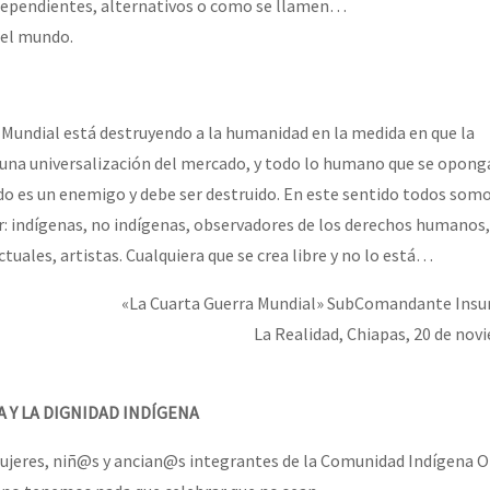
ndependientes, alternativos o como se llamen…
del mundo.
or el CNI: 30 años de Resistencia y Rebeldía
 Mundial está destruyendo a la humanidad en la medida en que la
 una universalización del mercado, y todo lo humano que se oponga
do es un enemigo y debe ser destruido. En este sentido todos somo
: indígenas, no indígenas, observadores de los derechos humanos,
tuales, artistas. Cualquiera que se crea libre y no lo está…
«La Cuarta Guerra Mundial» SubComandante Insu
La Realidad, Chiapas, 20 de nov
A Y LA DIGNIDAD INDÍGENA
eres, niñ@s y ancian@s integrantes de la Comunidad Indígena 