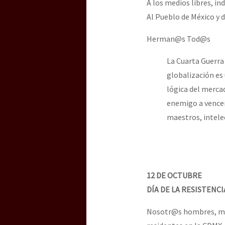
A los medios libres, i
Al Pueblo de México y 
[25 abr – CDMX] Tokín p
Herman@s Tod@s
La Cuarta Guerra
globalización es
lógica del merca
enemigo a vencer
maestros, intelec
12 DE OCTUBRE
DÍA DE LA RESISTENCI
Nosotr@s hombres, muj