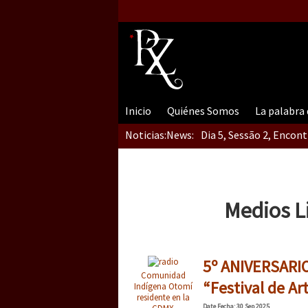
Inicio
Quiénes Somos
La palabra
Noticias:
News:
Dia 5, Sessão 2, Encon
Dia 5, sessão 1, do En
Medios L
Dia 4 – Encontro “Guer
5º ANIVERSARI
Comunidad
“Festival de Ar
Indígena Otomí
residente en la
Date
Fecha
: 30 Sep 2025
CDMX