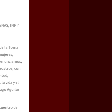
NAS, INPI”
 de la Toma
mujeres,
 denunciamos,
rostros, con
itud,
la vida y el
Hugo Aguilar
ncuentro de