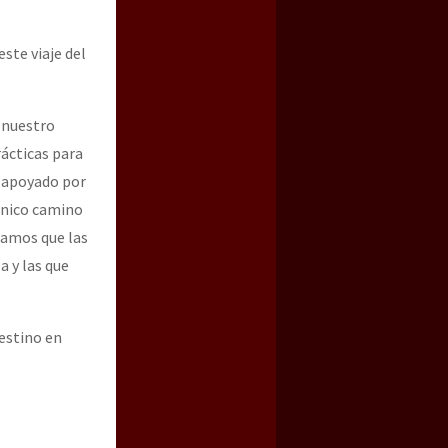
ste viaje del
n nuestro
rácticas para
y apoyado por
único camino
eramos que las
a y las que
lestino en