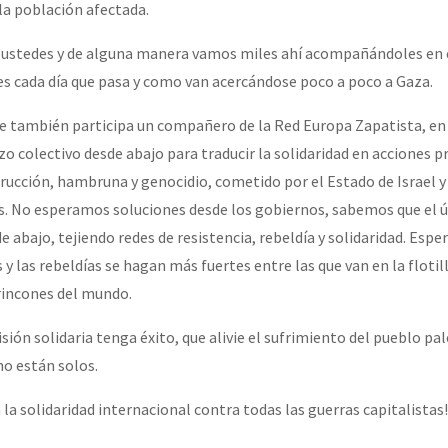
 la población afectada.
 ustedes y de alguna manera vamos miles ahí acompañándoles en e
s cada día que pasa y como van acercándose poco a poco a Gaza.
 que también participa un compañero de la Red Europa Zapatista, e
erzo colectivo desde abajo para traducir la solidaridad en acciones p
strucción, hambruna y genocidio, cometido por el Estado de Israel 
s. No esperamos soluciones desde los gobiernos, sabemos que el 
e abajo, tejiendo redes de resistencia, rebeldía y solidaridad. Esp
 y las rebeldías se hagan más fuertes entre las que van en la flotill
incones del mundo.
ión solidaria tenga éxito, que alivie el sufrimiento del pueblo pa
o están solos.
 la solidaridad internacional contra todas las guerras capitalistas!