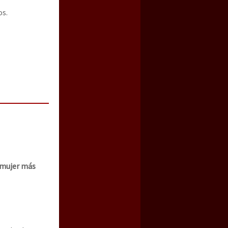
os.
a mujer más