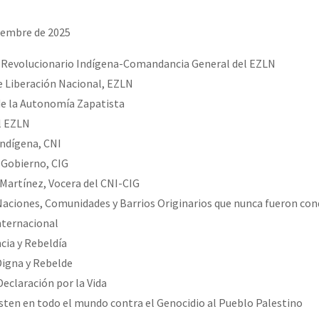
erra contra a Humanidade”
iembre de 2025
erra contra a Humanidad”
 Revolucionario Indígena-Comandancia General del EZLN
de Liberación Nacional, EZLN
de la Autonomía Zapatista
ra contra a Humanidade”
l EZLN
Indígena, CNI
 Gobierno, CIG
das globales por la libertad de Jesús Plácido Galindo y el alto a l
 Martínez, Vocera del CNI-CIG
 Naciones, Comunidades y Barrios Originarios que nunca fueron co
Internacional
cia y Rebeldía
Bem Virá” se publica no Estado Espanhol
Digna y Rebelde
Declaración por la Vida
isten en todo el mundo contra el Genocidio al Pueblo Palestino
o mundo saiba! Nossas lutas pela memória, a justiça e a dignidade