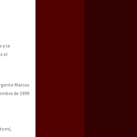
 a la
s el
rgente Marcos
iembre de 1999
Otomí,