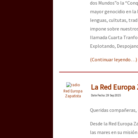
dos Mundos”o la “Conqu
mayor genocidio en la 
lenguas, cultutas, trad
impone sobre nuestros 
llamada Cuarta Tranfor
Explotando, Despojando
(Continuar leyendo…)
La Red Europa Z
Red Europa
Zapatista
Date
Fecha
: 29 Sep 2025
Queridas compañeras, 
Desde la Red Europa Za
las mares en su misió