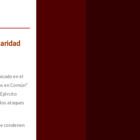
daridad
icado en el
nos en Común”
 Ejército
 los ataques
que condenen