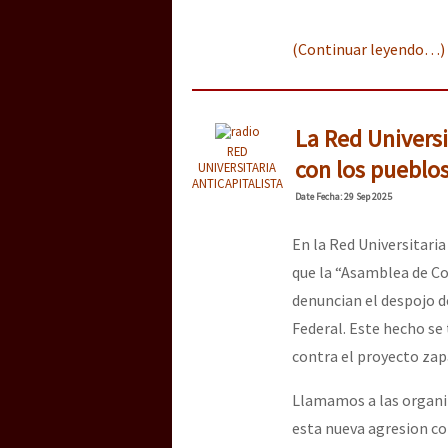
(Continuar leyendo…)
La Red Universi
RED
con los pueblos
UNIVERSITARIA
ANTICAPITALISTA
Date
Fecha
: 29 Sep 2025
En la Red Universitari
que la “Asamblea de C
denuncian el despojo de
Federal. Este hecho se 
contra el proyecto zap
Llamamos a las organiz
esta nueva agresion co