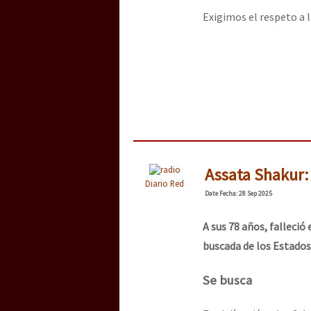
Exigimos el respeto a l
Assata Shakur:
Diario Red
Date
Fecha
: 28 Sep 2025
A sus 78 años, falleció
buscada de los Estado
Se busca