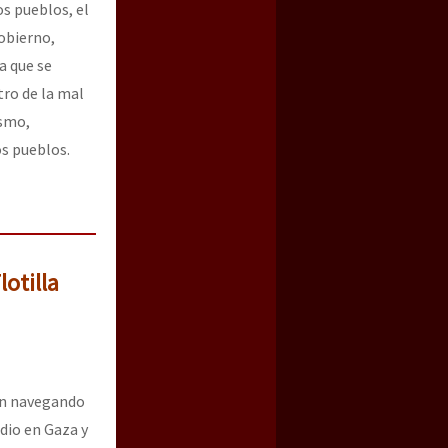
s pueblos, el
obierno,
a que se
tro de la mal
ismo,
os pueblos.
otilla
tán navegando
dio en Gaza y