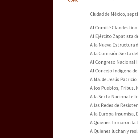
Dia 3 do Encontro “Gu
Ciudad de México, sept
Dia 2 do Encontro “Gu
Al Comité Clandestino
Al Ejército Zapatista 
A la Nueva Estructura 
Dia 1: Encontro “Guer
A la Comisión Sexta de
Al Congreso Nacional 
Al Concejo Indígena de
[CDMX – 20 julio] Jorna
A Ma. de Jesús Patricio
A los Pueblos, Tribus,
A la Sexta Nacional e 
A las Redes de Resisten
“Sonhando a Terra do 
A la Europa Insumisa, 
A Quienes firmaron la 
A Quienes luchan y res
Se o México sabe, que 