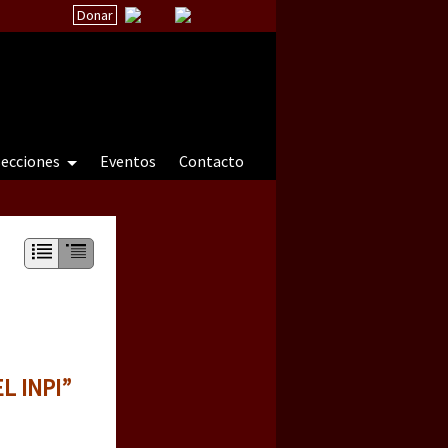
Donar
secciones
Eventos
Contacto
 a natureza sob cerco)
L INPI”