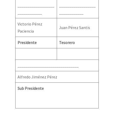
__________________
__________________
____________
____________
Victorio Pérez
Juan Pérez Santis
Paciencia
Presidente
Tesorero
______________________________
Alfredo Jiménez Pérez
Sub Presidente