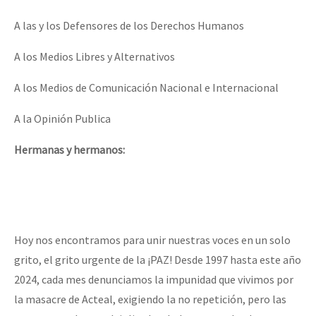
Fotorreportaje
A las y los Defensores de los Derechos Humanos
Video
A los Medios Libres y Alternativos
Otras secciones
A los Medios de Comunicación Nacional e Internacional
Semillero Guerra contra la Humanidad. (Las poblaciones y
A la Opinión Publica
la naturaleza bajo asedio)
Libros para descargar
Hermanas y hermanos:
Medios Libres
COVID-19
Eventos
Hoy nos encontramos para unir nuestras voces en un solo
Contacto
grito, el grito urgente de la ¡PAZ! Desde 1997 hasta este año
2024, cada mes denunciamos la impunidad que vivimos por
la masacre de Acteal, exigiendo la no repetición, pero las