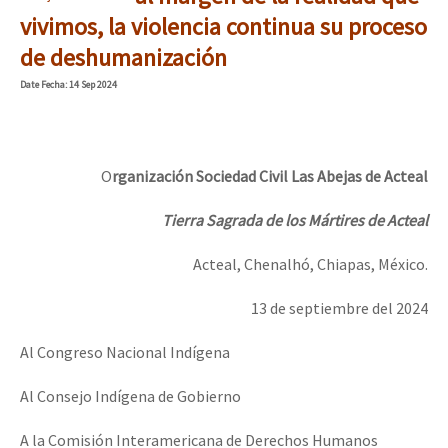
Mundo
vivimos, la violencia continua su proceso
de deshumanización
EZLN
Dia 1: Encontro “Guerra contra a Humanidade”
Date
Fecha
: 14 Sep 2024
La Sexta
AutonomÍa y Resistencia
[CDMX – 20 julio] Jornadas globales por la libertad de Jesús Pláci
Megaproyectos
O
rganización Sociedad Civil Las Abejas de Acteal
Migración
Tierra Sagrada de los Mártires de Acteal
Presos
“Sonhando a Terra do Bem Virá” se publica no Estado Espanhol
Acteal, Chenalhó, Chiapas, México.
Mujeres
13 de septiembre del 2024
Niñxs
Se o México sabe, que o mundo saiba! Nossas lutas pela memória, a
Al Congreso Nacional Indígena
ETIQUETAS
Al Consejo Indígena de Gobierno
MULTIMEDIA
[25 abr – CDMX] Tokín por el CNI: 30 años de Resistencia y Rebeldí
Audio
A la Comisión Interamericana de Derechos Humanos