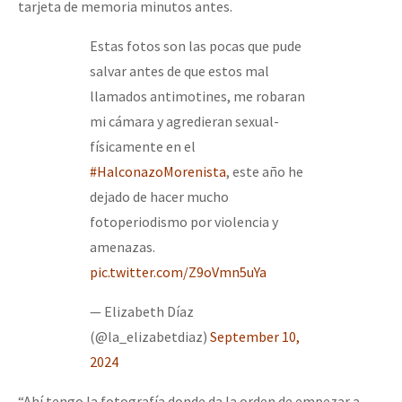
tarjeta de memoria minutos antes.
Estas fotos son las pocas que pude
salvar antes de que estos mal
llamados antimotines, me robaran
mi cámara y agredieran sexual-
físicamente en el
#HalconazoMorenista
, este año he
dejado de hacer mucho
fotoperiodismo por violencia y
amenazas.
pic.twitter.com/Z9oVmn5uYa
— Elizabeth Díaz
(@la_elizabetdiaz)
September 10,
2024
“Ahí tengo la fotografía donde da la orden de empezar a