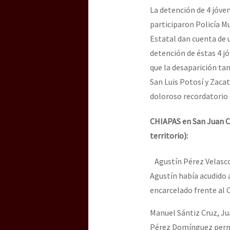
La detención de 4 jóve
participaron Policía Mu
Estatal dan cuenta de u
detención de éstas 4 j
que la desaparición ta
San Luis Potosí y Zaca
doloroso recordatorio 
CHIAPAS en San Juan C
territorio):
Agustín Pérez Velasco,
Agustín había acudido a
encarcelado frente al 
Manuel Sántiz Cruz, Ju
Pérez Domínguez perma