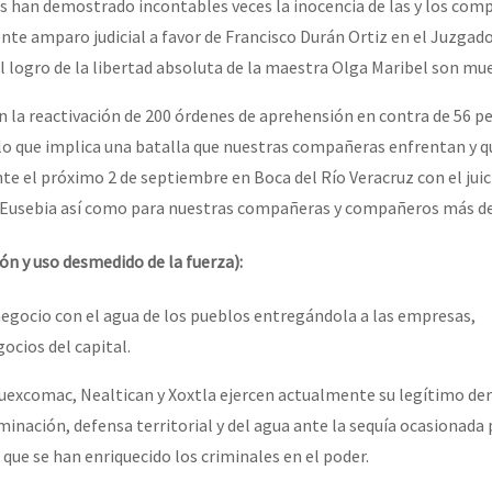
han demostrado incontables veces la inocencia de las y los com
ente amparo judicial a favor de Francisco Durán Ortiz en el Juzgad
el logro de la libertad absoluta de la maestra Olga Maribel son mue
la reactivación de 200 órdenes de aprehensión en contra de 56 p
o que implica una batalla que nuestras compañeras enfrentan y q
 el próximo 2 de septiembre en Boca del Río Veracruz con el jui
Eusebia así como para nuestras compañeras y compañeros más de
n y uso desmedido de la fuerza):
egocio con el agua de los pueblos entregándola a las empresas,
ocios del capital.
excomac, Nealtican y Xoxtla ejercen actualmente su legítimo der
nación, defensa territorial y del agua ante la sequía ocasionada 
l que se han enriquecido los criminales en el poder.