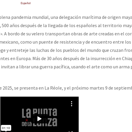
erra contra a Humanidade”
Español
 plena pandemia mundial, una delegación marítima de origen ma
, 500 años después de la llegada de los españoles al territorio may
erra contra a Humanidad”
». A bordo de su velero transportan obras de arte creadas en el co
exicano, como un puente de resistencia y de encuentro entre los 
coge y entreteje las luchas de los pueblos del mundo que cruzan fr
ra contra a Humanidade”
antes en Europa. Más de 30 años después de la insurrección en Chia
invitan a librar una guerra pacífica, usando el arte como un arma p
das globales por la libertad de Jesús Plácido Galindo y el alto a l
e 2025, se presenta en La Réole, y el próximo martes 9 de septiemb
Bem Virá” se publica no Estado Espanhol
o mundo saiba! Nossas lutas pela memória, a justiça e a dignidade