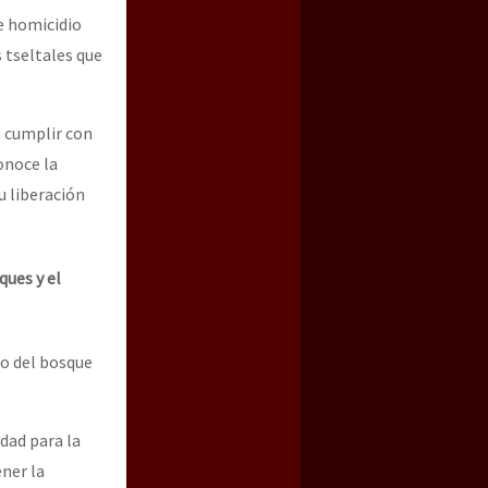
de homicidio
 tseltales que
a cumplir con
onoce la
u liberación
ques y el
io del bosque
dad para la
ener la