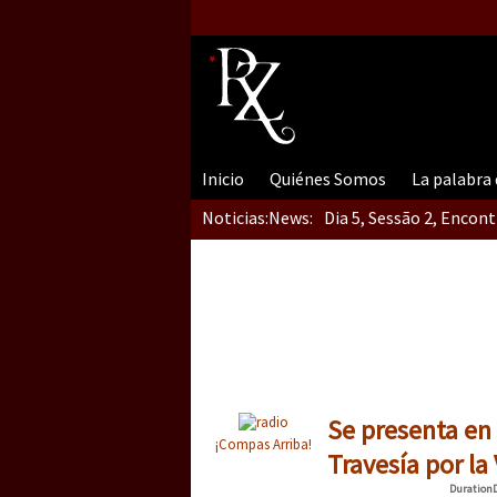
Inicio
Quiénes Somos
La palabra
Noticias:
News:
Dia 5, Sessão 2, Encon
Dia 5, sessão 1, do En
Dia 4 – Encontro “Guer
Se presenta en 
¡Compas Arriba!
Travesía por la
Duration