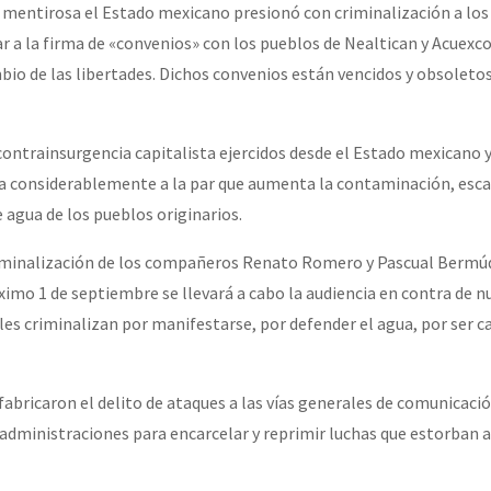
mentirosa el Estado mexicano presionó con criminalización a los
ar a la firma de «convenios» con los pueblos de Nealtican y Acuexc
bio de las libertades. Dichos convenios están vencidos y obsoleto
ntrainsurgencia capitalista ejercidos desde el Estado mexicano y
fica considerablemente a la par que aumenta la contaminación, esc
 agua de los pueblos originarios.
riminalización de los compañeros Renato Romero y Pascual Bermú
ximo 1 de septiembre se llevará a cabo la audiencia en contra de n
es criminalizan por manifestarse, por defender el agua, por ser 
 fabricaron el delito de ataques a las vías generales de comunicac
administraciones para encarcelar y reprimir luchas que estorban a