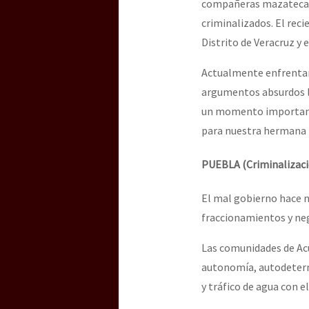
compañeras mazatecas 
criminalizados. El reci
Distrito de Veracruz y 
Actualmente enfrentan 
argumentos absurdos l
un momento importante
para nuestra hermana 
PUEBLA (Criminalizació
El mal gobierno hace n
fraccionamientos y neg
Las comunidades de Acu
autonomía, autodetermi
y tráfico de agua con e