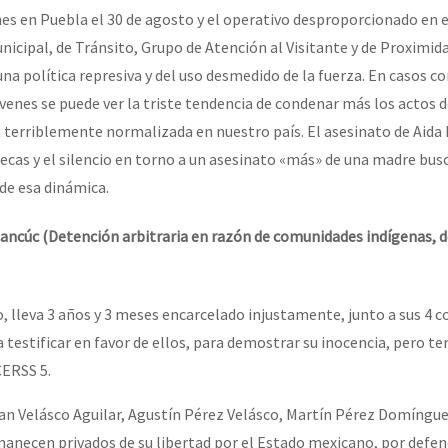
nes en Puebla el 30 de agosto y el operativo desproporcionado en e
nicipal, de Tránsito, Grupo de Atención al Visitante y de Proximida
na política represiva y del uso desmedido de la fuerza. En casos co
óvenes se puede ver la triste tendencia de condenar más los actos 
n terriblemente normalizada en nuestro país. El asesinato de Aida
tecas y el silencio en torno a un asesinato «más» de una madre bus
de esa dinámica.
ancúc (Detención arbitraria en razón de comunidades indígenas, d
 lleva 3 años y 3 meses encarcelado injustamente, junto a sus 4 
 testificar en favor de ellos, para demostrar su inocencia, pero t
CERSS 5.
an Velásco Aguilar, Agustín Pérez Velásco, Martín Pérez Domíngue
necen privados de su libertad por el Estado mexicano, por defen