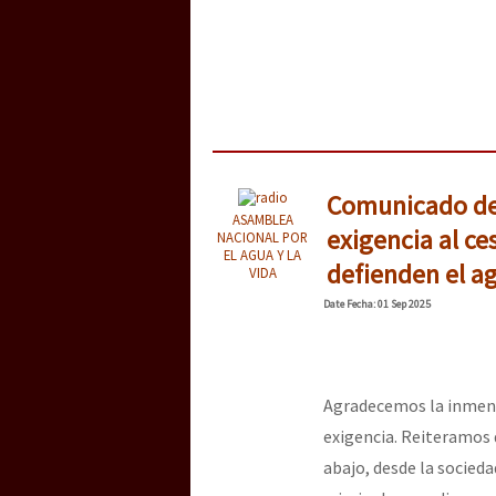
[25 abr – CDMX] Tokín p
Comunicado de 
ASAMBLEA
exigencia al ce
NACIONAL POR
EL AGUA Y LA
defienden el agu
VIDA
Date
Fecha
: 01 Sep 2025
Agradecemos la inmensa
exigencia. Reiteramos 
abajo, desde la socied