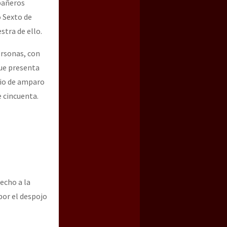
pañeros
o Sexto de
stra de ello.
ersonas, con
ue presenta
cio de amparo
 cincuenta.
echo a la
por el despojo