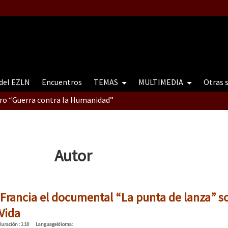
 del EZLN
Encuentros
TEMAS
MULTIMEDIA
Otras 
tro “Guerra contra la Humanidad”
contro “Guerra contra a Humanidade”(As populações e a natureza e
Autor
ra contra a Humanidade” (As populações e a natureza sob cerco)
Francia el documental “La punta de lanza” so
 Vida
Duración
: 1:10
Language
Idioma
: