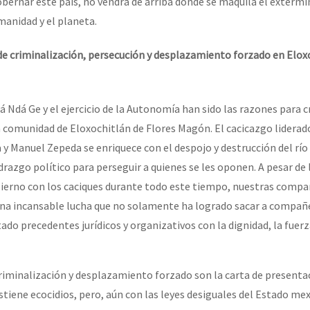
obernar este país, no vendrá de arriba donde se maquila el extermi
manidad y el planeta.
e criminalización, persecución y desplazamiento forzado en Elox
á Ndá Ge y el ejercicio de la Autonomía han sido las razones para c
a comunidad de Eloxochitlán de Flores Magón. El cacicazgo liderado
a y Manuel Zepeda se enriquece con el despojo y destrucción del r
drazgo político para perseguir a quienes se les oponen. A pesar de 
obierno con los caciques durante todo este tiempo, nuestras comp
na incansable lucha que no solamente ha logrado sacar a compañe
tado precedentes jurídicos y organizativos con la dignidad, la fuerz
criminalización y desplazamiento forzado son la carta de presenta
tiene ecocidios, pero, aún con las leyes desiguales del Estado mex