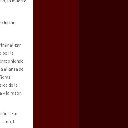
nio, la muerte,
ochitlán
riminalizar
 por la
ío imponiendo
la alianza de
añeras
ros de la
a y la razón
ción de un
icano, las