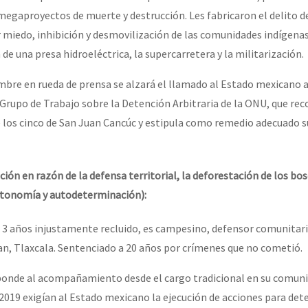
s megaproyectos de muerte y destrucción. Les fabricaron el delito 
r miedo, inhibición y desmovilización de las comunidades indígenas
de una presa hidroeléctrica, la supercarretera y la militarización.
mbre en rueda de prensa se alzará el llamado al Estado mexicano 
 Grupo de Trabajo sobre la Detención Arbitraria de la ONU, que rec
e los cinco de San Juan Cancúc y estipula como remedio adecuado s
ón en razón de la defensa territorial, la deforestación de los bos
autonomía y autodeterminación):
 3 años injustamente recluido, es campesino, defensor comunitar
n, Tlaxcala. Sentenciado a 20 años por crímenes que no cometió.
ponde al acompañamiento desde el cargo tradicional en su comuni
 2019 exigían al Estado mexicano la ejecución de acciones para det