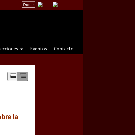
Donar
secciones
Eventos
Contacto
 a natureza sob cerco)
bre la