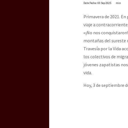
Dia 3 do Encontro “Gu
Date
Fecha
: 03 Sep 2025
min
Primavera de 2021. En
viaje a contracorriente
Dia 2 do Encontro “Gu
«¡No nos conquistaron!
montañas del sureste m
Travesía por la Vida a
Dia 1: Encontro “Guer
los colectivos de migr
jóvenes zapatistas nos 
vida.
[CDMX – 20 julio] Jorna
Hoy, 3 de septiembre d
“Sonhando a Terra do 
Se o México sabe, que 