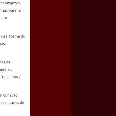
 habitantes
omac para la
s por
 su sistema de
asez
dez es
uestros
campesinos y
ión como lo
 sus planes de