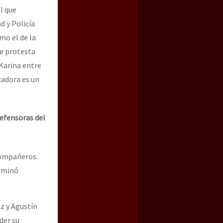
l que
d y Policía
mo el de la
de protesta
 Karina entre
cadora es un
efensoras del
compañeros.
erminó
z y Agustín
der su