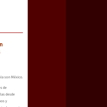
en
s
la son México.
es de
rlas desde
nos y