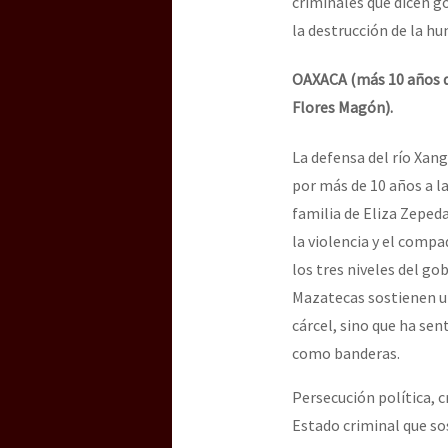
criminales que dicen g
la destrucción de la hu
OAXACA (más 10 años d
Flores Magón).
La defensa del río Xang
por más de 10 años a l
familia de Eliza Zeped
la violencia y el compa
los tres niveles del g
Mazatecas sostienen u
cárcel, sino que ha sen
como banderas.
Persecución política, 
Estado criminal que sos