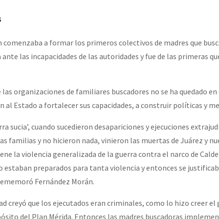
s
n comenzaba a formar los primeros colectivos de madres que busc
 ante las incapacidades de las autoridades y fue de las primeras qu
e las organizaciones de familiares buscadores no se ha quedado en
n al Estado a fortalecer sus capacidades, a construir políticas y 
ra sucia’, cuando sucedieron desapariciones y ejecuciones extrajudi
las familias y no hicieron nada, vinieron las muertas de Juárez y 
ene la violencia generalizada de la guerra contra el narco de Calde
no estaban preparados para tanta violencia y entonces se justifica
, rememoró Fernández Morán.
ad creyó que los ejecutados eran criminales, como lo hizo creer el
opósito del Plan Mérida. Entonces las madres buscadoras impleme