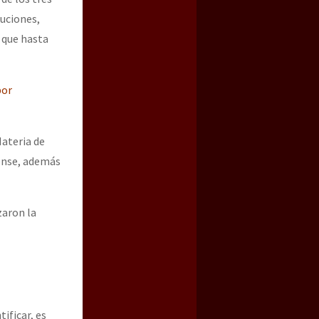
tuciones,
 que hasta
por
Materia de
rense, además
zaron la
ificar, es