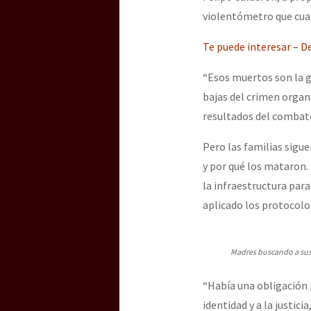
violentómetro que cuan
Te puede interesar – 
“Esos muertos son la g
bajas del crimen organ
resultados del combate
Pero las familias sigu
y por qué los mataron.
la infraestructura par
aplicado los protocolo
Madres buscando a sus 
“Había una obligación p
identidad y a la justic