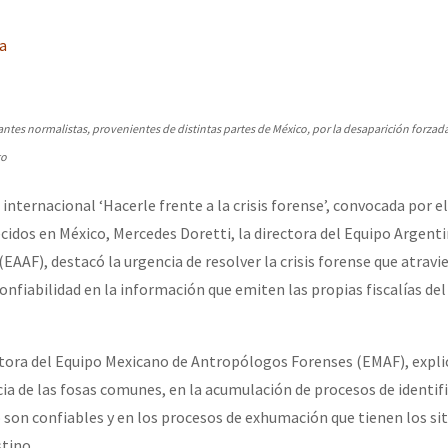
erra contra a Humanidade”
ia
erra contra a Humanidad”
ntes normalistas, provenientes de distintas partes de México, por la desaparición forzada
go
ra contra a Humanidade”
internacional ‘Hacerle frente a la crisis forense’, convocada por 
idos en México, Mercedes Doretti, la directora del Equipo Argent
das globales por la libertad de Jesús Plácido Galindo y el alto a l
AAF), destacó la urgencia de resolver la crisis forense que atravi
onfiabilidad en la información que emiten las propias fiscalías del 
Bem Virá” se publica no Estado Espanhol
tora del Equipo Mexicano de Antropólogos Forenses (EMAF), explicó
ncia de las fosas comunes, en la acumulación de procesos de identif
 son confiables y en los procesos de exhumación que tienen los sit
o mundo saiba! Nossas lutas pela memória, a justiça e a dignidade
tino.