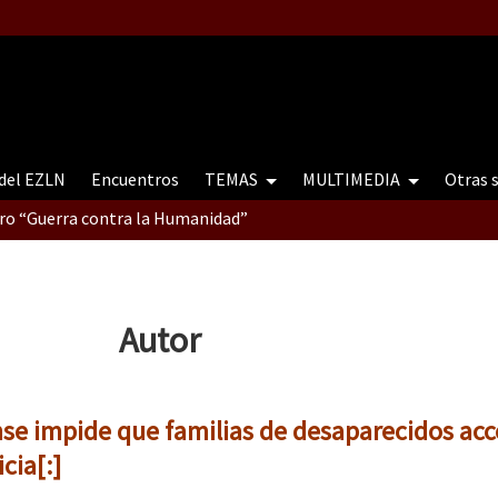
 del EZLN
Encuentros
TEMAS
MULTIMEDIA
Otras 
tro “Guerra contra la Humanidad”
contro “Guerra contra a Humanidade”(As populações e a natureza e
Autor
ra contra a Humanidade” (As populações e a natureza sob cerco)
ense impide que familias de desaparecidos acc
icia[:]