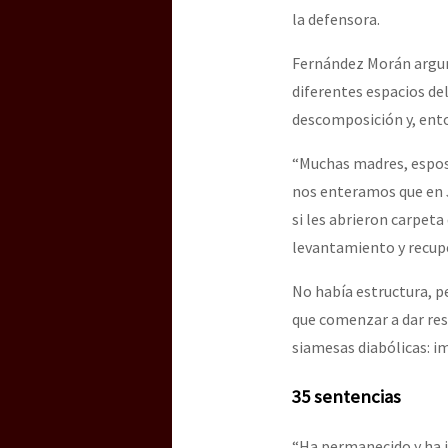
la defensora.
Fernández Morán argume
diferentes espacios de
descomposición y, ento
“Muchas madres, esposa
nos enteramos que en J
si les abrieron carpeta
levantamiento y recupe
No había estructura, p
que comenzar a dar res
siamesas diabólicas: i
35 sentencias
“Ha permanecido y ha 