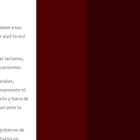
aban a sus
e alzó la voz
 el reclamo,
mecanismos.
ciales,
nuevamente el
rón y fuera de
ban ante la
 gobierno de
ntaron un