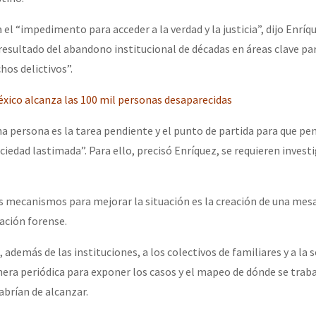
l “impedimento para acceder a la verdad y la justicia”, dijo Enríq
or el CNI: 30 años de Resistencia y Rebeldía
esultado del abandono institucional de décadas en áreas clave par
hos delictivos”.
éxico alcanza las 100 mil personas desaparecidas
una persona es la tarea pendiente y el punto de partida para que p
iedad lastimada”. Para ello, precisó Enríquez, se requieren invest
os mecanismos para mejorar la situación es la creación de una mes
ación forense.
además de las instituciones, a los colectivos de familiares y a la so
nera periódica para exponer los casos y el mapeo de dónde se traba
abrían de alcanzar.