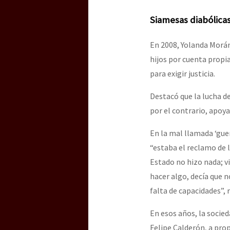
Siamesas diabólica
En 2008, Yolanda Morá
hijos por cuenta propia
para exigir justicia.
Destacó que la lucha d
por el contrario, apoya
En la mal llamada ‘guer
“estaba el reclamo de 
Estado no hizo nada; vi
hacer algo, decía que 
falta de capacidades”
En esos años, la socied
Felipe Calderón, a pr