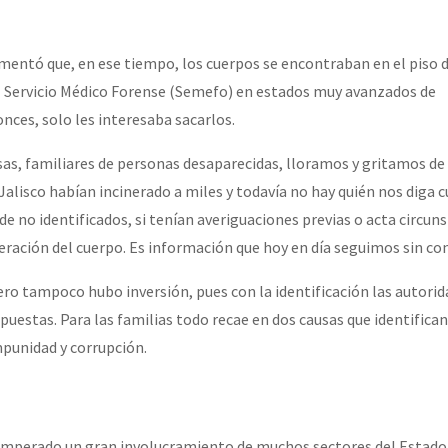
ntó que, en ese tiempo, los cuerpos se encontraban en el piso d
l Servicio Médico Forense (Semefo) en estados muy avanzados de
nces, solo les interesaba sacarlos.
s, familiares de personas desaparecidas, lloramos y gritamos de
alisco habían incinerado a miles y todavía no hay quién nos diga 
 de no identificados, si tenían averiguaciones previas o acta circun
ración del cuerpo. Es información que hoy en día seguimos sin con
ero tampoco hubo inversión, pues con la identificación las autori
puestas. Para las familias todo recae en dos causas que identifica
mpunidad y corrupción.
imperado un gran involucramiento de muchos sectores del Estado 