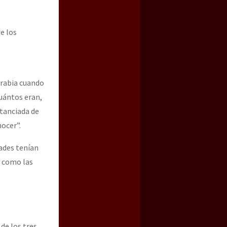
e los
 rabia cuando
cuántos eran,
stanciada de
ocer”.
dades tenían
n como las
de los tres