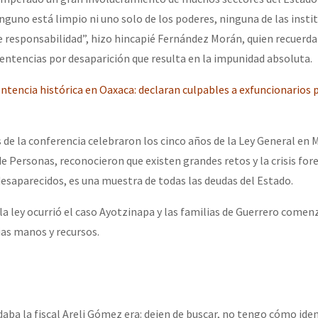
nguno está limpio ni uno solo de los poderes, ninguna de las insti
de responsabilidad”, hizo hincapié Fernández Morán, quien recuerda
sentencias por desaparición que resulta en la impunidad absoluta.
entencia histórica en Oaxaca: declaran culpables a exfuncionarios 
 de la conferencia celebraron los cinco años de la Ley General en 
e Personas, reconocieron que existen grandes retos y la crisis fo
desaparecidos, es una muestra de todas las deudas del Estado.
la ley ocurrió el caso Ayotzinapa y las familias de Guerrero comen
as manos y recursos.
aba la fiscal Areli Gómez era: dejen de buscar, no tengo cómo ident