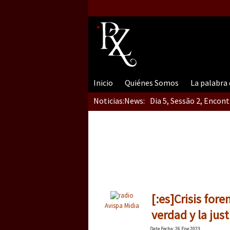
Inicio
Quiénes Somos
La palabra
Noticias:
News:
Dia 5, Sessão 2, Encon
Dia 5, sessão 1, do En
Dia 4 – Encontro “Guer
[:es]Crisis for
Avispa Midia
verdad y la just
Date
Fecha
: 26 Ene 2023