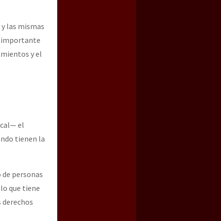
 y las mismas
un importante
amientos y el
ocal— el
ando tienen la
no de personas
 lo que tiene
s derechos