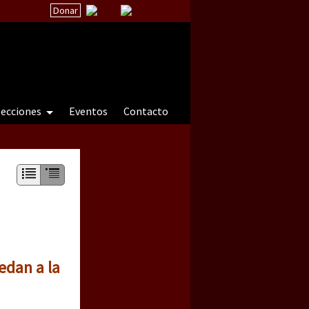
Donar
secciones
Eventos
Contacto
 a natureza sob cerco)
edan a la