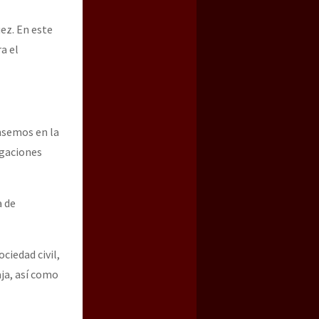
uez. En este
a el
ensemos en la
igaciones
a de
ciedad civil,
ja, así como