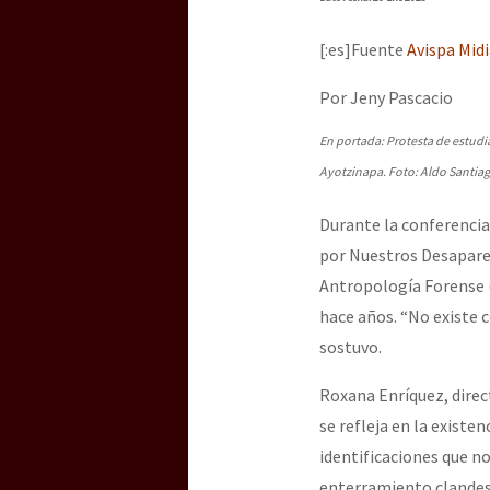
Dia 3 do Encontro “Gu
[:es]Fuente
Avispa Mid
Dia 2 do Encontro “Gu
Por Jeny Pascacio
En portada: Protesta de estudia
Ayotzinapa. Foto: Aldo Santia
Dia 1: Encontro “Guer
Durante la conferencia 
por Nuestros Desaparec
[CDMX – 20 julio] Jorna
Antropología Forense (E
hace años. “No existe c
sostuvo.
“Sonhando a Terra do 
Roxana Enríquez, direc
se refleja en la existe
identificaciones que no
Se o México sabe, que 
enterramiento clandes