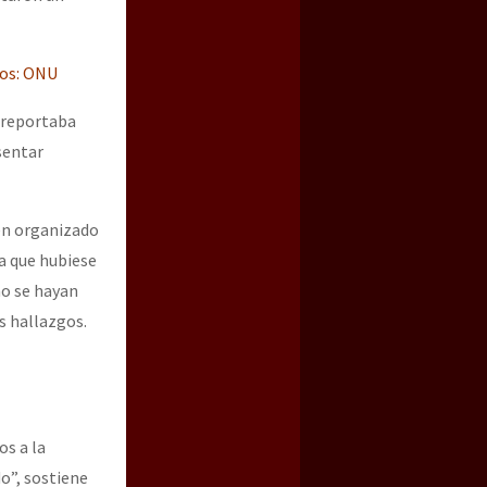
mos: ONU
 reportaba
sentar
men organizado
a que hubiese
no se hayan
s hallazgos.
os a la
do”, sostiene