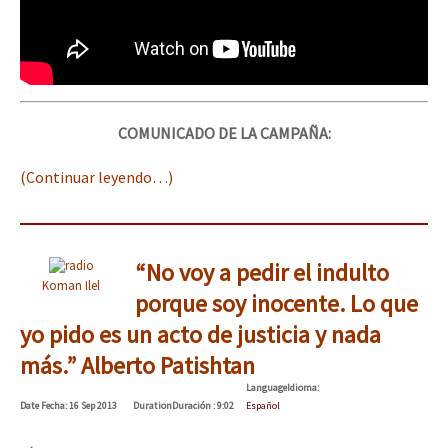
COMUNICADO DE LA CAMPAÑA:
(Continuar leyendo…)
“No voy a pedir el indulto
Koman Ilel
porque soy inocente. Lo que
yo pido es un acto de justicia y nada
más.” Alberto Patishtan
Language
Idioma
:
Date
Fecha
: 16 Sep 2013
Duration
Duración
: 9:02
Español