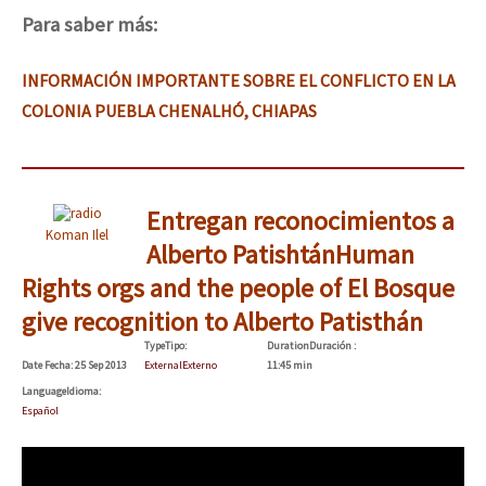
Para saber más:
INFORMACIÓN IMPORTANTE SOBRE EL CONFLICTO EN LA
COLONIA PUEBLA CHENALHÓ, CHIAPAS
Entregan reconocimientos a
Koman Ilel
Alberto Patishtán
Human
Rights orgs and the people of El Bosque
give recognition to Alberto Patisthán
Type
Tipo
:
Duration
Duración
:
Date
Fecha
: 25 Sep 2013
External
Externo
11:45 min
Language
Idioma
:
Español