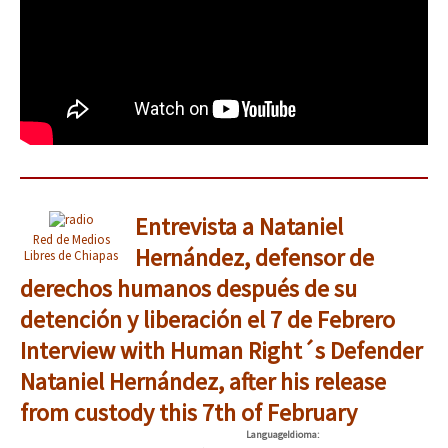
Entrevista a Nataniel
Red de Medios
Hernández, defensor de
Libres de Chiapas
derechos humanos después de su
detención y liberación el 7 de Febrero
Interview with Human Right´s Defender
Nataniel Hernández, after his release
from custody this 7th of February
Language
Idioma
: