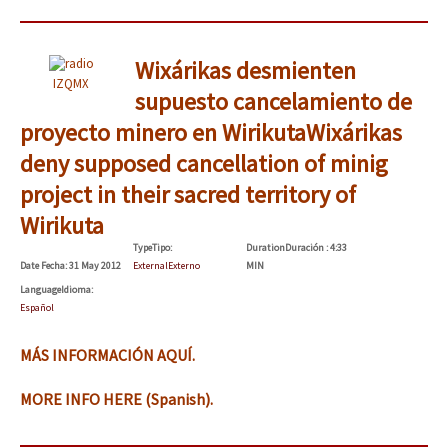
Wixárikas desmienten
IZQMX
supuesto cancelamiento de
proyecto minero en Wirikuta
Wixárikas
deny supposed cancellation of minig
project in their sacred territory of
Wirikuta
Type
Tipo
:
Duration
Duración
: 4:33
Date
Fecha
: 31 May 2012
External
Externo
MIN
Language
Idioma
:
Español
MÁS INFORMACIÓN AQUÍ.
MORE INFO HERE (Spanish).