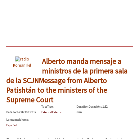
Alberto manda mensaje a
Koman Ilel
ministros de la primera sala
de la SCJN
Message from Alberto
Patishtán to the ministers of the
Supreme Court
Type
Tipo
:
Duration
Duración
: 1:52
Date
Fecha
: 02 Oct 2012
External
Externo
min
Language
Idioma
:
Español