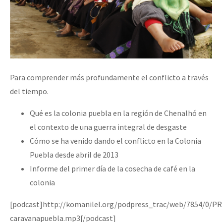
Fotorreportaje
Video
Otras secciones
Semillero Guerra contra la Humanidad. (Las poblaciones y
Para comprender más profundamente el conflicto a través
la naturaleza bajo asedio)
del tiempo.
Libros para descargar
Qué es la colonia puebla en la región de Chenalhó en
Medios Libres
el contexto de una guerra integral de desgaste
COVID-19
Cómo se ha venido dando el conflicto en la Colonia
Puebla desde abril de 2013
Eventos
Informe del primer día de la cosecha de café en la
Contacto
colonia
[podcast]http://komanilel.org/podpress_trac/web/7854/0/
caravanapuebla.mp3[/podcast]