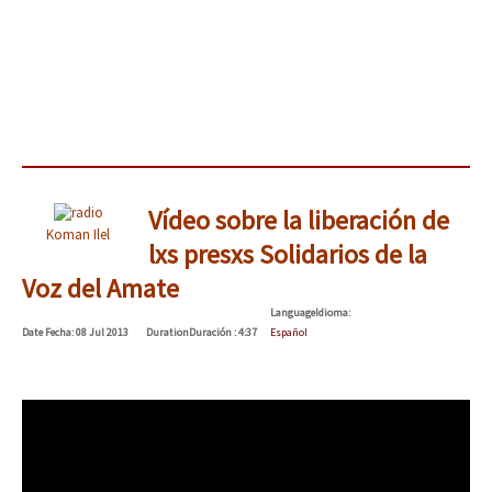
Vídeo sobre la liberación de
Koman Ilel
lxs presxs Solidarios de la
Voz del Amate
Language
Idioma
:
Date
Fecha
: 08 Jul 2013
Duration
Duración
: 4:37
Español