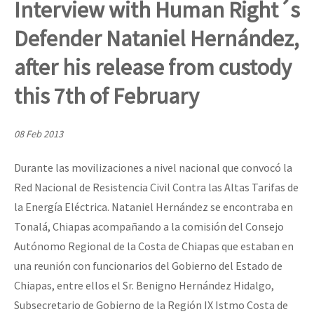
Interview with Human Right´s
Mundo
Defender Nataniel Hernández,
EZLN
Dia 2 do Encontro “Guerra contra a Humanidad”
after his release from custody
La Sexta
this 7th of February
AutonomÍa y Resistencia
Dia 1: Encontro “Guerra contra a Humanidade”
Megaproyectos
08 Feb 2013
Migración
Durante las movilizaciones a nivel nacional que convocó la
Presos
[CDMX – 20 julio] Jornadas globales por la libertad de Jesús Pláci
Red Nacional de Resistencia Civil Contra las Altas Tarifas de
Mujeres
la Energía Eléctrica. Nataniel Hernández se encontraba en
Niñxs
Tonalá, Chiapas acompañando a la comisión del Consejo
“Sonhando a Terra do Bem Virá” se publica no Estado Espanhol
Autónomo Regional de la Costa de Chiapas que estaban en
ETIQUETAS
una reunión con funcionarios del Gobierno del Estado de
MULTIMEDIA
Chiapas, entre ellos el Sr. Benigno Hernández Hidalgo,
Se o México sabe, que o mundo saiba! Nossas lutas pela memória, a
Audio
Subsecretario de Gobierno de la Región IX Istmo Costa de