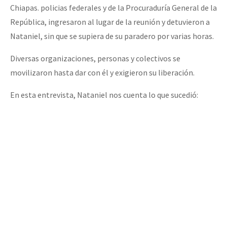
Chiapas. policias federales y de la Procuraduría General de la
Fotorreportaje
República, ingresaron al lugar de la reunión y detuvieron a
[25 abr – CDMX] Tokín por el CNI: 30 años de Resistencia y Rebeldí
Video
Nataniel, sin que se supiera de su paradero por varias horas.
Otras secciones
Diversas organizaciones, personas y colectivos se
Semillero Guerra contra la Humanidad. (Las poblaciones y
movilizaron hasta dar con él y exigieron su liberación.
la naturaleza bajo asedio)
En esta entrevista, Nataniel nos cuenta lo que sucedió:
Libros para descargar
Medios Libres
COVID-19
Eventos
Contacto