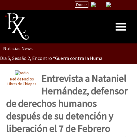
Donar
Noticias:
News:
Inicio
Dia 5, Sessão 2, Encontro “Guerra contra la Humanidad”
Quiénes Somos
La palabra del EZLN
Entrevista a Nataniel
Red de Medios
Dia 5, sessão 1, do Encontro “Guerra contra a Humanidade”(As pop
Encuentros
Libres de Chiapas
Hernández, defensor
TEMAS
de derechos humanos
Chiapas
Dia 4 – Encontro “Guerra contra a Humanidade” (As populações e 
después de su detención y
México
liberación el 7 de Febrero
Latinoamérica
Dia 3 do Encontro “Guerra contra a Humanidade”