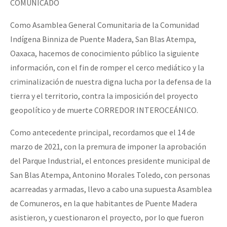
COMUNICADO
Fotorreportaje
Como Asamblea General Comunitaria de la Comunidad
[25 abr – CDMX] Tokín por el CNI: 30 años de Resistencia y Rebeldí
Video
Indígena Binniza de Puente Madera, San Blas Atempa,
Otras secciones
Oaxaca, hacemos de conocimiento público la siguiente
información, con el fin de romper el cerco mediático y la
Semillero Guerra contra la Humanidad. (Las poblaciones y
criminalización de nuestra digna lucha por la defensa de la
la naturaleza bajo asedio)
tierra y el territorio, contra la imposición del proyecto
Libros para descargar
geopolítico y de muerte CORREDOR INTEROCEÁNICO.
Medios Libres
Como antecedente principal, recordamos que el 14 de
COVID-19
marzo de 2021, con la premura de imponer la aprobación
del Parque Industrial, el entonces presidente municipal de
Eventos
San Blas Atempa, Antonino Morales Toledo, con personas
Contacto
acarreadas y armadas, llevo a cabo una supuesta Asamblea
de Comuneros, en la que habitantes de Puente Madera
asistieron, y cuestionaron el proyecto, por lo que fueron