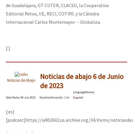
de Guadalajara, GT CUTER, CLACSO, la Cooperativa
Editorial Retos, IIE, RECI, COTIRC y la Cátedra
Internacional Carlos Montemayor – Globaliza.
[:]
Noticias de abajo 6 de Junio
Noticias de Abajo
de 2023
Language
Idioma
:
Date
Fecha
: 08 Jun 2023
Duration
Duración
: 1 hr
Español
[:es]
[podcast]https://ia902602.us.archive.org/34/items/noticiasd