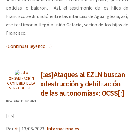
policías lo bajaron… Así, el testimonio de los hijos de
Francisco se difundió entre las infancias de Agua Iglesia; así,
ese testimonio llegó al niño Gelacio, vecino de los hijos de
Francisco.
(Continuar leyendo…)
[:es]Ataques al EZLN buscan
ORGANIZACIÓN
«destrucción y debilitación
CAMPESINA DE LA
SIERRA DEL SUR
de las autonomías»: OCSS[:]
Date
Fecha
: 11 Jun 2023
[:es]
Por
rt
|
13/06/2023
|
Internacionales