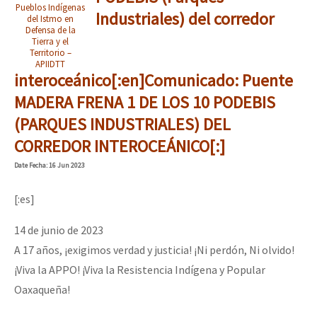
Pueblos Indígenas
Mundo
Industriales) del corredor
del Istmo en
Defensa de la
EZLN
Tierra y el
Territorio –
Dia 2 do Encontro “Guerra contra a Humanidad”
La Sexta
APIIDTT
interoceánico[:en]Comunicado: Puente
AutonomÍa y Resistencia
MADERA FRENA 1 DE LOS 10 PODEBIS
Dia 1: Encontro “Guerra contra a Humanidade”
Megaproyectos
(PARQUES INDUSTRIALES) DEL
CORREDOR INTEROCEÁNICO[:]
Migración
Date
Fecha
: 16 Jun 2023
Presos
[CDMX – 20 julio] Jornadas globales por la libertad de Jesús Pláci
Mujeres
[:es]
Niñxs
14 de junio de 2023
“Sonhando a Terra do Bem Virá” se publica no Estado Espanhol
A 17 años, ¡exigimos verdad y justicia! ¡Ni perdón, Ni olvido!
ETIQUETAS
¡Viva la APPO! ¡Viva la Resistencia Indígena y Popular
MULTIMEDIA
Oaxaqueña!
Se o México sabe, que o mundo saiba! Nossas lutas pela memória, a
Audio