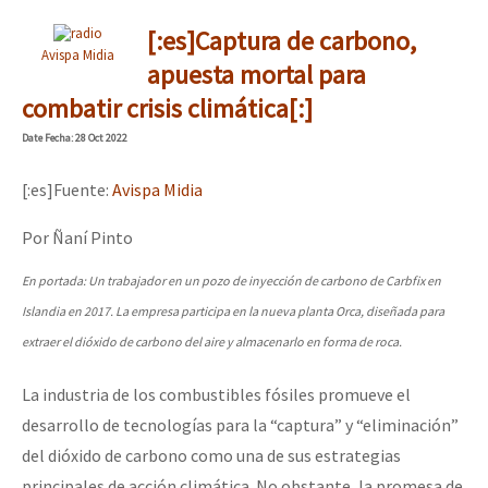
[:es]Captura de carbono,
Avispa Midia
apuesta mortal para
combatir crisis climática[:]
Date
Fecha
: 28 Oct 2022
[:es]Fuente:
Avispa Midia
Por Ñaní Pinto
En portada: Un trabajador en un pozo de inyección de carbono de Carbfix en
Islandia en 2017. La empresa participa en la nueva planta Orca, diseñada para
extraer el dióxido de carbono del aire y almacenarlo en forma de roca.
La industria de los combustibles fósiles promueve el
desarrollo de tecnologías para la “captura” y “eliminación”
del dióxido de carbono como una de sus estrategias
principales de acción climática. No obstante, la promesa de