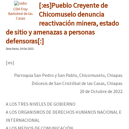
[:es]Pueblo Creyente de
CDH Fray
Chicomuselo denuncia
Bartolmé de las
Casas
reactivación minera, estado
de sitio y amenazas a personas
defensoras[:]
Date
Fecha
: 24 Oct 2022
[:es]
Parroquia San Pedro y San Pablo, Chicomuselo, Chiapas.
Diócesis de San Cristóbal de las Casas, Chiapas.
20 de Octubre de 2022.
A LOS TRES NIVELES DE GOBIERNO
A LOS ORGANISMOS DE DERECHOS HUMANOS NACIONAL E
INTERNACIONAL
A LOS MEDIOS DE COMUNICACIÓN