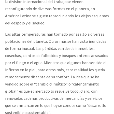
la división internacional del trabajo se vienen
Fotorreportaje
reconfigurando de diversas formas en el planeta, en
Video
América Latina se siguen reproduciendo los viejos esquemas
del despojo y el saqueo.
Otras secciones
Las altas temperaturas han tomado por asalto a diversas
Semillero Guerra contra la Humanidad. (Las poblaciones y
poblaciones del planeta. Otras más se han visto inundadas
la naturaleza bajo asedio)
de forma inusual. Las pérdidas van desde inmuebles,
Libros para descargar
cosechas, cientos de fallecidos y bosques enteros arrasados
Medios Libres
por el fuego o el agua. Mientras que algunos han sentido el
infierno en la piel, para otros más, esta realidad les queda
COVID-19
remotamente distante de su confort. La idea que se ha
Eventos
vendido sobre el “cambio climático” o “calentamiento
global” es que el mercado lo resuelve todo, claro, con
Contacto
renovadas cadenas productivas de mercancías y servicios
que se enmarcan en lo que hoy se conoce como “desarrollo
sostenible o sustentable”.