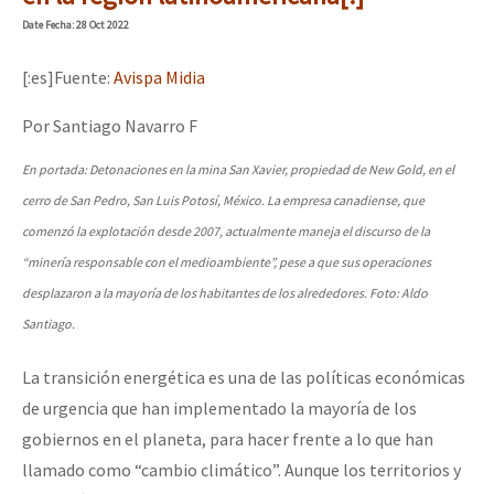
Mundo
Date
Fecha
: 28 Oct 2022
EZLN
[:es]Fuente:
Avispa Midia
La Sexta
Por Santiago Navarro F
AutonomÍa y Resistencia
En portada: Detonaciones en la mina San Xavier, propiedad de New Gold, en el
Megaproyectos
cerro de San Pedro, San Luis Potosí, México. La empresa canadiense, que
Migración
comenzó la explotación desde 2007, actualmente maneja el discurso de la
“minería responsable con el medioambiente”, pese a que sus operaciones
Presos
desplazaron a la mayoría de los habitantes de los alrededores. Foto: Aldo
Mujeres
Santiago.
Niñxs
La transición energética es una de las políticas económicas
ETIQUETAS
de urgencia que han implementado la mayoría de los
MULTIMEDIA
gobiernos en el planeta, para hacer frente a lo que han
llamado como “cambio climático”. Aunque los territorios y
Audio