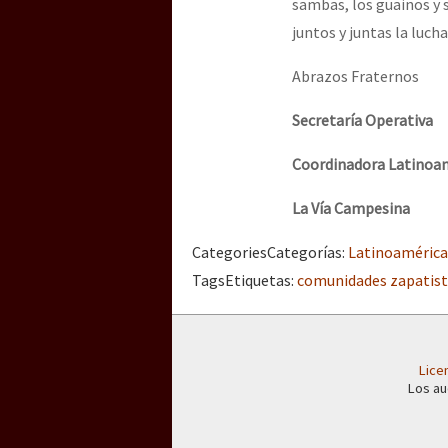
sambas, los guainos y s
juntos y juntas la luch
Abrazos Fraternos
Secretaría Operativa
Coordinadora Latinoa
La Vía Campesina
Categories
Categorías
:
Latinoamérica
Tags
Etiquetas
:
comunidades zapatist
Lice
Los au