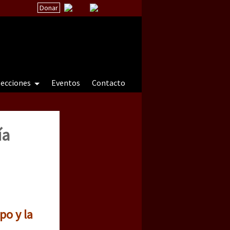
Donar
secciones
Eventos
Contacto
ía
 a natureza sob cerco)
po y la