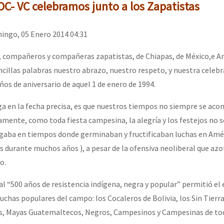
erra contra a Humanidade”
OC- VC celebramos junto a los Zapatistas
ingo, 05 Enero 2014 04:31
erra contra a Humanidad”
compañeros y compañeras zapatistas, de Chiapas, de México,e Am
ncillas palabras nuestro abrazo, nuestro respeto, y nuestra celebr
ños de aniversario de aquel 1 de enero de 1994.
ra contra a Humanidade”
lega en la fecha precisa, es que nuestros tiempos no siempre se ac
amente, como toda fiesta campesina, la alegría y los festejos no 
das globales por la libertad de Jesús Plácido Galindo y el alto a l
egaba en tiempos donde germinaban y fructificaban luchas en Amé
s durante muchos años ), a pesar de la ofensiva neoliberal que azo
o.
Bem Virá” se publica no Estado Espanhol
 “500 años de resistencia indígena, negra y popular” permitió el
uchas populares del campo: los Cocaleros de Bolivia, los Sin Tierra
s, Mayas Guatemaltecos, Negros, Campesinos y Campesinas de to
o mundo saiba! Nossas lutas pela memória, a justiça e a dignidade