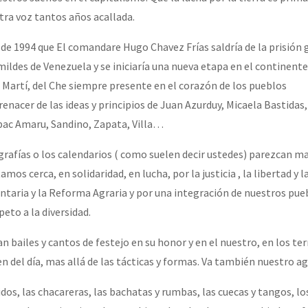
tra voz tantos años acallada.
e 1994 que El comandare Hugo Chavez Frías saldría de la prisión g
mildes de Venezuela y se iniciaría una nueva etapa en el continent
e Martí, del Che siempre presente en el corazón de los pueblos
renacer de las ideas y principios de Juan Azurduy, Micaela Bastidas
upac Amaru, Sandino, Zapata, Villa…
grafías o los calendarios ( como suelen decir ustedes) parezcan 
mos cerca, en solidaridad, en lucha, por la justicia , la libertad y 
ntaria y la Reforma Agraria y por una integración de nuestros pue
peto a la diversidad.
van bailes y cantos de festejo en su honor y en el nuestro, en los te
en del día, mas allá de las tácticas y formas. Va también nuestro 
idos, las chacareras, las bachatas y rumbas, las cuecas y tangos, los