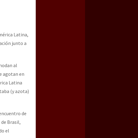
érica Latina,
ación junto a
omodan al
se agotan en
a guerra contra el CIPOG-EZ
rica Latina
taba (y azota)
 encuentro de
 de Brasil,
do el