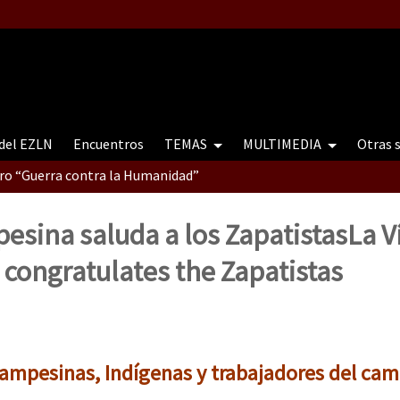
 del EZLN
Encuentros
TEMAS
MULTIMEDIA
Otras 
tro “Guerra contra la Humanidad”
esina saluda a los Zapatistas
La V
contro “Guerra contra a Humanidade”(As populações e a natureza e
congratulates the Zapatistas
ra contra a Humanidade” (As populações e a natureza sob cerco)
ampesinas, Indígenas y trabajadores del cam