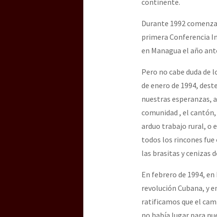
continente.
Durante 1992 comenzamo
[25 abr – CDMX] Tokín p
primera Conferencia In
en Managua el año ante
Pero no cabe duda de l
de enero de 1994, dest
nuestras esperanzas, all
comunidad , el cantón,
arduo trabajo rural, o 
todos los rincones fue 
las brasitas y cenizas 
En febrero de 1994, en
revolución Cubana, y en
ratificamos que el cami
no había lugar para nue