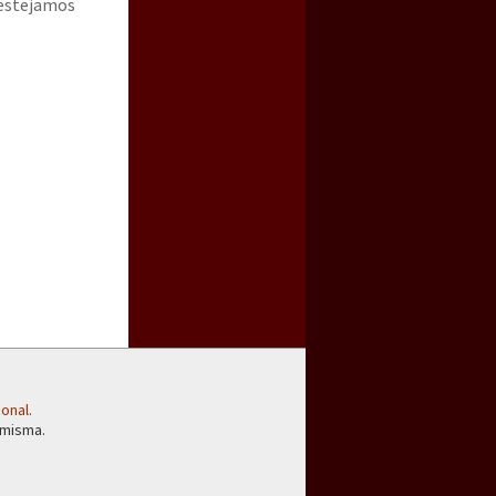
 festejamos
ional
.
 misma.