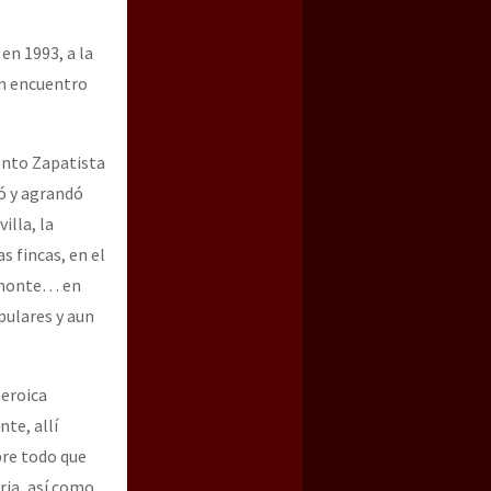
en 1993, a la
an encuentro
ento Zapatista
ió y agrandó
illa, la
 fincas, en el
el monte… en
pulares y aun
heroica
te, allí
bre todo que
ria, así como