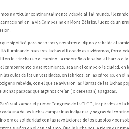
s a articular continentalmente y desde allí al mundo, llegando 
or el CNI: 30 años de Resistencia y Rebeldía
ternacional en la Vía Campesina en Mons Bélgica, luego de un gr
rior .
o que significó para nosotras y nosotros el digno y rebelde alzami
elló iluminando nuestras luchas allí donde estuviéramos, fortalec
í en la trinchera o el camino, la montaña o la selva, el barrio o la v
 el campamento o asentamiento, sea en el campo o la ciudad, en las
en las aulas de las universidades, en fabricas, en las cárceles, en 
oxígeno rebelde, con el que se avivaron las llamas de las luchas po
de luchas pasadas que algunos creían ( o deseaban) apagadas.
 Perú realizamos el primer Congreso de la CLOC , inspirados en la 
 cada una de las luchas campesinas indígenas y negras del continen
no era de solidaridad con las revoluciones de los pueblos y por so
stros sueños en el capitalismo. Que la lucha por la tierra es prima