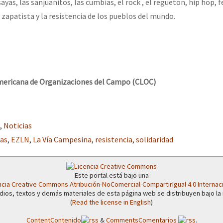
ayas, las sanjuanitos, las cumbias, el rock , el regueton, hip hop,
a zapatista y la resistencia de los pueblos del mundo.
mericana de Organizaciones del Campo (CLOC)
,
Noticias
as
,
EZLN
,
La Vía Campesina
,
resistencia
,
solidaridad
Este portal está bajo una
ncia Creative Commons Atribución-NoComercial-CompartirIgual 4.0 Internac
dios, textos y demás materiales de esta página web se distribuyen bajo la
(
Read the license in English
)
Content
Contenido
&
Comments
Comentarios
.