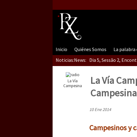
Inicio
Quiénes Somos
La palabra
Noticias:
News:
Dia 5, Sessão 2, Encon
La Vía Camp
La Vía
Dia 5, sessão 1, do En
Campesina
Campesina 
10 Ene 2014
Dia 4 – Encontro “Guer
Campesinos y c