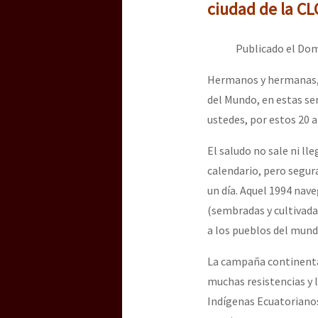
Dia 3 do Encontro “Gu
ciudad de la CL
Publicado el Dom
Dia 2 do Encontro “Gu
Hermanos y hermanas, 
del Mundo, en estas se
ustedes, por estos 20 a
Dia 1: Encontro “Guer
El saludo no sale ni l
calendario, pero segur
[CDMX – 20 julio] Jorna
un día. Aquel 1994 nav
(sembradas y cultivada
a los pueblos del mund
“Sonhando a Terra do 
La campaña continental
muchas resistencias y l
Indígenas Ecuatoriano
Se o México sabe, que 