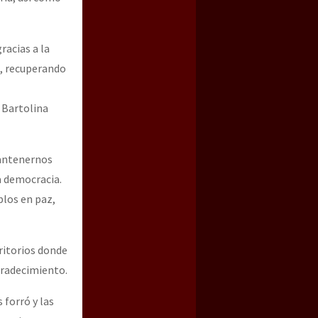
racias a la
e, recuperando
, Bartolina
mantenernos
la democracia.
blos en paz,
rritorios donde
agradecimiento.
 forró y las