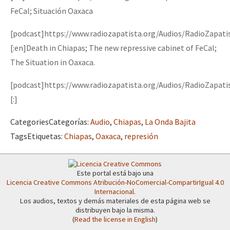
Mundo
FeCal; Situación Oaxaca
EZLN
[podcast]https://www.radiozapatista.org/Audios/RadioZapati
Dia 2 do Encontro “Guerra contra a Humanidad”
La Sexta
[:en]Death in Chiapas; The new repressive cabinet of FeCal;
The Situation in Oaxaca .
AutonomÍa y Resistencia
[podcast]https://www.radiozapatista.org/Audios/RadioZapati
Dia 1: Encontro “Guerra contra a Humanidade”
Megaproyectos
[:]
Migración
Categories
Categorías
:
Audio
,
Chiapas
,
La Onda Bajita
Presos
[CDMX – 20 julio] Jornadas globales por la libertad de Jesús Pláci
Tags
Etiquetas
:
Chiapas
,
Oaxaca
,
represión
Mujeres
Niñxs
“Sonhando a Terra do Bem Virá” se publica no Estado Espanhol
Este portal está bajo una
Licencia Creative Commons Atribución-NoComercial-CompartirIgual 4.0
ETIQUETAS
Internacional
.
Los audios, textos y demás materiales de esta página web se
MULTIMEDIA
distribuyen bajo la misma.
Se o México sabe, que o mundo saiba! Nossas lutas pela memória, a
(
Read the license in English
)
Audio