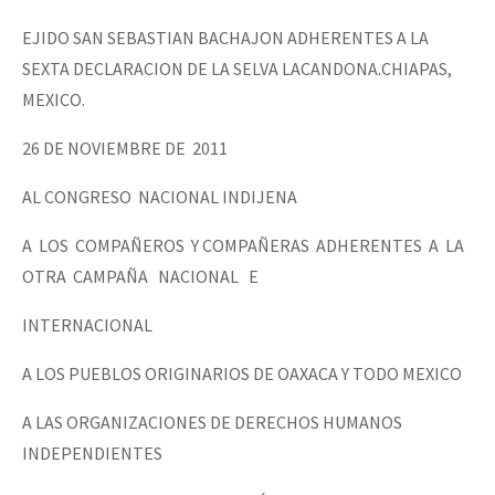
Mundo
EJIDO SAN SEBASTIAN BACHAJON ADHERENTES A LA
EZLN
SEXTA DECLARACION DE LA SELVA LACANDONA.CHIAPAS,
Dia 1: Encontro “Guerra contra a Humanidade”
MEXICO.
La Sexta
AutonomÍa y Resistencia
26 DE NOVIEMBRE DE 2011
[CDMX – 20 julio] Jornadas globales por la libertad de Jesús Pláci
Megaproyectos
AL CONGRESO NACIONAL INDIJENA
Migración
A LOS COMPAÑEROS Y COMPAÑERAS ADHERENTES A LA
Presos
OTRA CAMPAÑA NACIONAL E
“Sonhando a Terra do Bem Virá” se publica no Estado Espanhol
Mujeres
INTERNACIONAL
Niñxs
Se o México sabe, que o mundo saiba! Nossas lutas pela memória, a
A LOS PUEBLOS ORIGINARIOS DE OAXACA Y TODO MEXICO
ETIQUETAS
A LAS ORGANIZACIONES DE DERECHOS HUMANOS
MULTIMEDIA
INDEPENDIENTES
[25 abr – CDMX] Tokín por el CNI: 30 años de Resistencia y Rebeldí
Audio