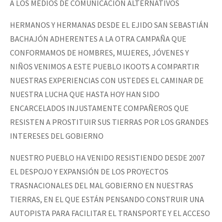
A LOS MEDIOS DE COMUNICACIÓN ALTERNATIVOS
Fotorreportaje
HERMANOS Y HERMANAS DESDE EL EJIDO SAN SEBASTIÁN
Video
BACHAJÓN ADHERENTES A LA OTRA CAMPAÑA QUE
Otras secciones
CONFORMAMOS DE HOMBRES, MUJERES, JÓVENES Y
NIÑOS VENIMOS A ESTE PUEBLO IKOOTS A COMPARTIR
Semillero Guerra contra la Humanidad. (Las poblaciones y
NUESTRAS EXPERIENCIAS CON USTEDES EL CAMINAR DE
la naturaleza bajo asedio)
NUESTRA LUCHA QUE HASTA HOY HAN SIDO
Libros para descargar
ENCARCELADOS INJUSTAMENTE COMPAÑEROS QUE
Medios Libres
RESISTEN A PROSTITUIR SUS TIERRAS POR LOS GRANDES
INTERESES DEL GOBIERNO
COVID-19
NUESTRO PUEBLO HA VENIDO RESISTIENDO DESDE 2007
Eventos
EL DESPOJO Y EXPANSIÓN DE LOS PROYECTOS
Contacto
TRASNACIONALES DEL MAL GOBIERNO EN NUESTRAS
TIERRAS, EN EL QUE ESTÁN PENSANDO CONSTRUIR UNA
AUTOPISTA PARA FACILITAR EL TRANSPORTE Y EL ACCESO