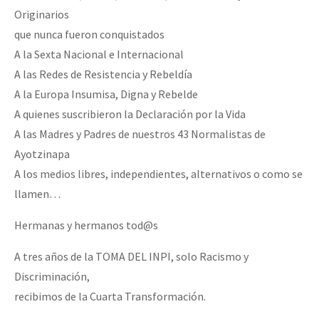
Originarios
Fotorreportaje
que nunca fueron conquistados
Video
A la Sexta Nacional e Internacional
Otras secciones
A las Redes de Resistencia y Rebeldía
A la Europa Insumisa, Digna y Rebelde
Semillero Guerra contra la Humanidad. (Las poblaciones y
A quienes suscribieron la Declaración por la Vida
la naturaleza bajo asedio)
A las Madres y Padres de nuestros 43 Normalistas de
Libros para descargar
Ayotzinapa
A los medios libres, independientes, alternativos o como se
Medios Libres
llamen…
COVID-19
Hermanas y hermanos tod@s
Eventos
A tres años de la TOMA DEL INPI, solo Racismo y
Contacto
Discriminación,
recibimos de la Cuarta Transformación.