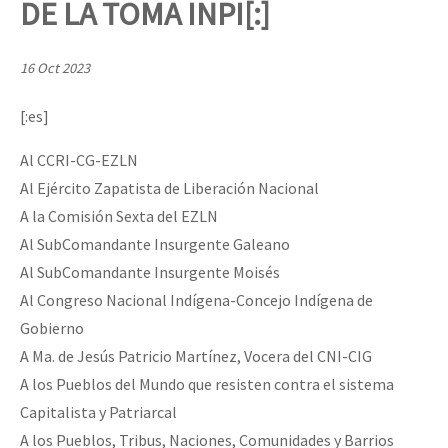
DE LA TOMA INPI[:]
Mundo
EZLN
16 Oct 2023
Dia 1: Encontro “Guerra contra a Humanidade”
La Sexta
[:es]
AutonomÍa y Resistencia
Al CCRI-CG-EZLN
[CDMX – 20 julio] Jornadas globales por la libertad de Jesús Pláci
Megaproyectos
Al Ejército Zapatista de Liberación Nacional
Migración
A la Comisión Sexta del EZLN
Presos
Al SubComandante Insurgente Galeano
“Sonhando a Terra do Bem Virá” se publica no Estado Espanhol
Al SubComandante Insurgente Moisés
Mujeres
Al Congreso Nacional Indígena-Concejo Indígena de
Niñxs
Gobierno
Se o México sabe, que o mundo saiba! Nossas lutas pela memória, a
A Ma. de Jesús Patricio Martínez, Vocera del CNI-CIG
ETIQUETAS
A los Pueblos del Mundo que resisten contra el sistema
MULTIMEDIA
Capitalista y Patriarcal
[25 abr – CDMX] Tokín por el CNI: 30 años de Resistencia y Rebeldí
Audio
A los Pueblos, Tribus, Naciones, Comunidades y Barrios