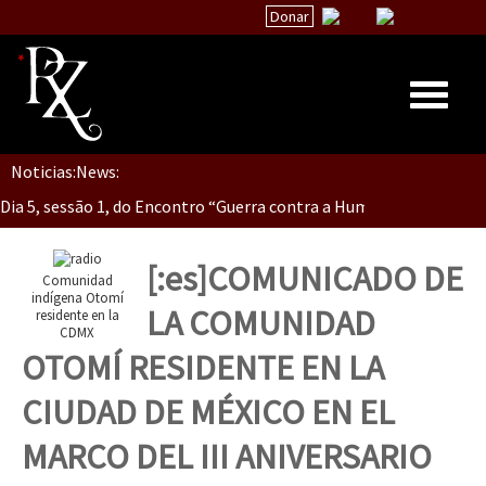
Donar
Dia 5, Sessão 2, Encontro “Guerra contra la Humanidad”
Noticias:
News:
Inicio
Dia 5, sessão 1, do Encontro “Guerra contra a Humanidade”(As pop
Quiénes Somos
La palabra del EZLN
[:es]COMUNICADO DE
Comunidad
Dia 4 – Encontro “Guerra contra a Humanidade” (As populações e 
Encuentros
indígena Otomí
LA COMUNIDAD
residente en la
CDMX
TEMAS
OTOMÍ RESIDENTE EN LA
Chiapas
Dia 3 do Encontro “Guerra contra a Humanidade”
CIUDAD DE MÉXICO EN EL
México
MARCO DEL III ANIVERSARIO
Latinoamérica
Dia 2 do Encontro “Guerra contra a Humanidad”