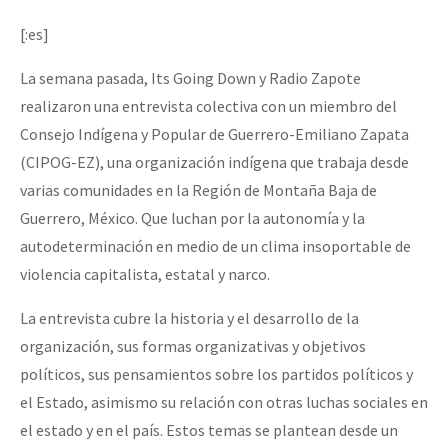
Mundo
[:es]
EZLN
La semana pasada, Its Going Down y Radio Zapote
Dia 1: Encontro “Guerra contra a Humanidade”
La Sexta
realizaron una entrevista colectiva con un miembro del
AutonomÍa y Resistencia
Consejo Indígena y Popular de Guerrero-Emiliano Zapata
(CIPOG-EZ), una organización indígena que trabaja desde
[CDMX – 20 julio] Jornadas globales por la libertad de Jesús Pláci
Megaproyectos
varias comunidades en la Región de Montaña Baja de
Migración
Guerrero, México. Que luchan por la autonomía y la
Presos
autodeterminación en medio de un clima insoportable de
“Sonhando a Terra do Bem Virá” se publica no Estado Espanhol
violencia capitalista, estatal y narco.
Mujeres
La entrevista cubre la historia y el desarrollo de la
Niñxs
Se o México sabe, que o mundo saiba! Nossas lutas pela memória, a
organización, sus formas organizativas y objetivos
ETIQUETAS
políticos, sus pensamientos sobre los partidos políticos y
MULTIMEDIA
el Estado, asimismo su relación con otras luchas sociales en
[25 abr – CDMX] Tokín por el CNI: 30 años de Resistencia y Rebeldí
el estado y en el país. Estos temas se plantean desde un
Audio