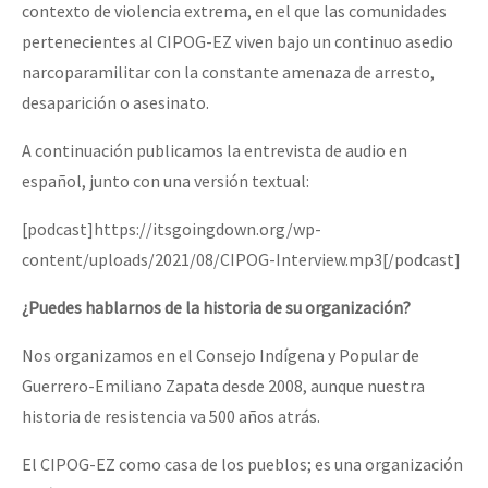
contexto de violencia extrema, en el que las comunidades
Fotorreportaje
pertenecientes al CIPOG-EZ viven bajo un continuo asedio
Video
narcoparamilitar con la constante amenaza de arresto,
desaparición o asesinato.
Otras secciones
Semillero Guerra contra la Humanidad. (Las poblaciones y
A continuación publicamos la entrevista de audio en
español, junto con una versión textual:
la naturaleza bajo asedio)
Libros para descargar
[podcast]https://itsgoingdown.org/wp-
content/uploads/2021/08/CIPOG-Interview.mp3[/podcast]
Medios Libres
¿Puedes hablarnos de la historia de su organización?
COVID-19
Eventos
Nos organizamos en el Consejo Indígena y Popular de
Guerrero-Emiliano Zapata desde 2008, aunque nuestra
Contacto
historia de resistencia va 500 años atrás.
El CIPOG-EZ como casa de los pueblos; es una organización