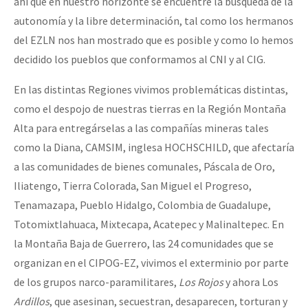
ahí que en nuestro horizonte se encuentre la búsqueda de la
autonomía y la libre determinación, tal como los hermanos
del EZLN nos han mostrado que es posible y como lo hemos
decidido los pueblos que conformamos al CNI y al CIG.
En las distintas Regiones vivimos problemáticas distintas,
como el despojo de nuestras tierras en la Región Montaña
Alta para entregárselas a las compañías mineras tales
como la Diana, CAMSIM, inglesa HOCHSCHILD, que afectaría
a las comunidades de bienes comunales, Páscala de Oro,
Iliatengo, Tierra Colorada, San Miguel el Progreso,
Tenamazapa, Pueblo Hidalgo, Colombia de Guadalupe,
Totomixtlahuaca, Mixtecapa, Acatepec y Malinaltepec. En
la Montaña Baja de Guerrero, las 24 comunidades que se
organizan en el CIPOG-EZ, vivimos el exterminio por parte
de los grupos narco-paramilitares,
Los Rojos
y ahora Los
Ardillos
, que asesinan, secuestran, desaparecen, torturan y