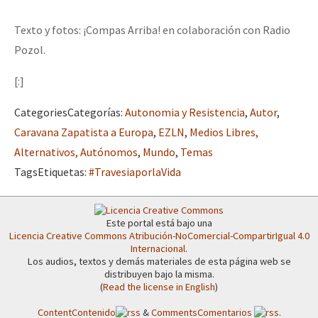
Texto y fotos: ¡Compas Arriba! en colaboración con Radio
Pozol.
[:]
Categories
Categorías
:
Autonomia y Resistencia
,
Autor
,
Caravana Zapatista a Europa
,
EZLN
,
Medios Libres,
Alternativos, Autónomos
,
Mundo
,
Temas
Tags
Etiquetas
:
#TravesiaporlaVida
Este portal está bajo una
Licencia Creative Commons Atribución-NoComercial-CompartirIgual 4.0
Internacional
.
Los audios, textos y demás materiales de esta página web se
distribuyen bajo la misma.
(
Read the license in English
)
Content
Contenido
&
Comments
Comentarios
.