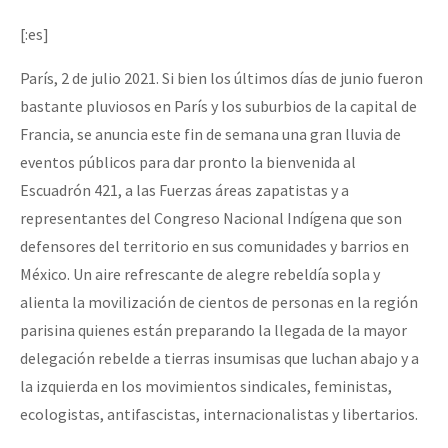
Mundo
[:es]
EZLN
París, 2 de julio 2021. Si bien los últimos días de junio fueron
Dia 1: Encontro “Guerra contra a Humanidade”
La Sexta
bastante pluviosos en París y los suburbios de la capital de
AutonomÍa y Resistencia
Francia, se anuncia este fin de semana una gran lluvia de
eventos públicos para dar pronto la bienvenida al
[CDMX – 20 julio] Jornadas globales por la libertad de Jesús Pláci
Megaproyectos
Escuadrón 421, a las Fuerzas áreas zapatistas y a
Migración
representantes del Congreso Nacional Indígena que son
Presos
defensores del territorio en sus comunidades y barrios en
“Sonhando a Terra do Bem Virá” se publica no Estado Espanhol
México. Un aire refrescante de alegre rebeldía sopla y
Mujeres
alienta la movilización de cientos de personas en la región
Niñxs
parisina quienes están preparando la llegada de la mayor
Se o México sabe, que o mundo saiba! Nossas lutas pela memória, a
ETIQUETAS
delegación rebelde a tierras insumisas que luchan abajo y a
la izquierda en los movimientos sindicales, feministas,
MULTIMEDIA
ecologistas, antifascistas, internacionalistas y libertarios.
[25 abr – CDMX] Tokín por el CNI: 30 años de Resistencia y Rebeldí
Audio