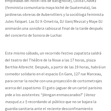
empleadas del hotel Ibis de Batignolle), Lolita Chávez
(feminista comunitaria maya kiché de Guatemala), las
jardineras obreras de Aubervilliers y la socióloga feminista
Jules Falquet. Las DJ X-Ometria, DJ Uani/Mezcal y Maye DJ
animarán una
sonidera rabiosa
al final de la tarde después
del concierto de Sonora de Luchar.
Este mismo sábado, un recorrido festivo zapatista saldrá
del teatro del Théâtre de la Noue a las 17 horas, plaza
Berthie Albrecht. Después, a partir de las 19 horas, habrá un
comedor solidario en el espacio En Gare, 127 rue Marceau,
para cerrar la noche con una proyección de cortometrajes
acerca del zapatismo. El gato-jaguar de un cartel parisino
pide a los asistentes: “¡Vengan enmascaradxs!” (
Venez
masqué.e.s !
) recordando al público que no se bajara la
guardia sanitaria ante el reciente desconfinamiento