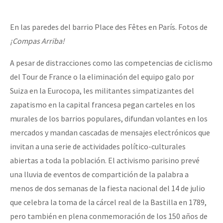
Fotorreportaje
En las paredes del barrio Place des Fêtes en París. Fotos de
Video
¡Compas Arriba!
Otras secciones
A pesar de distracciones como las competencias de ciclismo
Semillero Guerra contra la Humanidad. (Las poblaciones y
del Tour de France o la eliminación del equipo galo por
la naturaleza bajo asedio)
Suiza en la Eurocopa, les militantes simpatizantes del
Libros para descargar
zapatismo en la capital francesa pegan carteles en los
murales de los barrios populares, difundan volantes en los
Medios Libres
mercados y mandan cascadas de mensajes electrónicos que
COVID-19
invitan a una serie de actividades político-culturales
abiertas a toda la población.
El activismo parisino prevé
Eventos
una lluvia de eventos de compartición de la palabra a
Contacto
menos de dos semanas de la fiesta nacional del 14 de julio
que celebra la toma de la cárcel real de la Bastilla en 1789,
pero también en plena conmemoración de los 150 años de