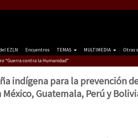
 del EZLN
Encuentros
TEMAS
MULTIMEDIA
Otras 
tro “Guerra contra la Humanidad”
ña indígena para la prevención de
contro “Guerra contra a Humanidade”(As populações e a natureza e
 México, Guatemala, Perú y Bolivia
ra contra a Humanidade” (As populações e a natureza sob cerco)