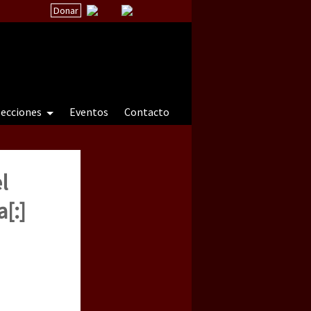
Donar
secciones
Eventos
Contacto
l
 a natureza sob cerco)
[:]