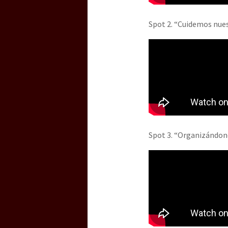
Spot 2. “Cuidemos nues
[25 abr – CDMX] Tokín p
Spot 3. “Organizándono