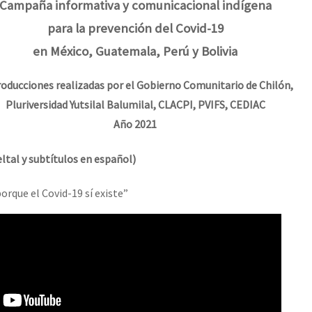
erra contra a Humanidade”
Campaña informativa y comunicacional indígena
para la prevención del Covid-19
en México, Guatemala, Perú y Bolivia
erra contra a Humanidad”
oducciones realizadas por el Gobierno Comunitario de Chilón,
Pluriversidad Yutsilal Balumilal, CLACPI, PVIFS, CEDIAC
ra contra a Humanidade”
Año 2021
ltal y subtítulos en español)
das globales por la libertad de Jesús Plácido Galindo y el alto a l
orque el Covid-19 sí existe”
Bem Virá” se publica no Estado Espanhol
o mundo saiba! Nossas lutas pela memória, a justiça e a dignidade