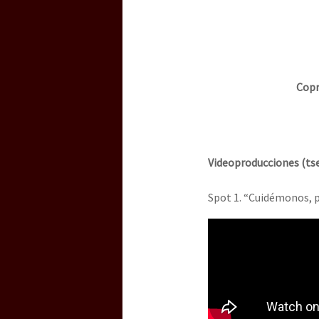
Dia 3 do Encontro “Gu
Dia 2 do Encontro “Gu
Copr
Dia 1: Encontro “Guer
Videoproducciones (tse
[CDMX – 20 julio] Jorna
Spot 1. “Cuidémonos, p
“Sonhando a Terra do 
Se o México sabe, que 