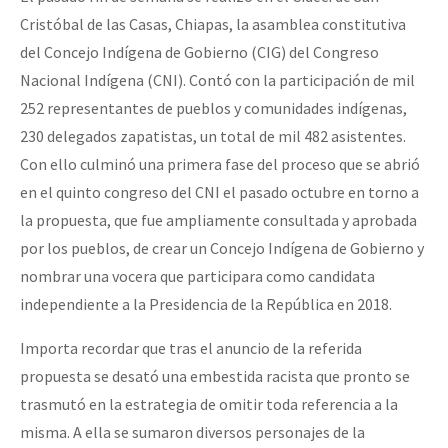
Mundo
Cristóbal de las Casas, Chiapas, la asamblea constitutiva
del Concejo Indígena de Gobierno (CIG) del Congreso
EZLN
Nacional Indígena (CNI). Contó con la participación de mil
Dia 2 do Encontro “Guerra contra a Humanidad”
La Sexta
252 representantes de pueblos y comunidades indígenas,
AutonomÍa y Resistencia
230 delegados zapatistas, un total de mil 482 asistentes.
Con ello culminó una primera fase del proceso que se abrió
Dia 1: Encontro “Guerra contra a Humanidade”
Megaproyectos
en el quinto congreso del CNI el pasado octubre en torno a
Migración
la propuesta, que fue ampliamente consultada y aprobada
Presos
por los pueblos, de crear un Concejo Indígena de Gobierno y
[CDMX – 20 julio] Jornadas globales por la libertad de Jesús Pláci
nombrar una vocera que participara como candidata
Mujeres
independiente a la Presidencia de la República en 2018.
Niñxs
“Sonhando a Terra do Bem Virá” se publica no Estado Espanhol
Importa recordar que tras el anuncio de la referida
ETIQUETAS
propuesta se desató una embestida racista que pronto se
MULTIMEDIA
trasmutó en la estrategia de omitir toda referencia a la
Se o México sabe, que o mundo saiba! Nossas lutas pela memória, a
misma. A ella se sumaron diversos personajes de la
Audio