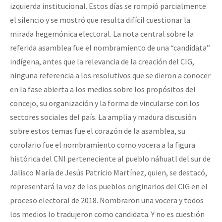
izquierda institucional. Estos días se rompió parcialmente
Fotorreportaje
el silencio y se mostró que resulta difícil cuestionar la
[25 abr – CDMX] Tokín por el CNI: 30 años de Resistencia y Rebeldí
Video
mirada hegemónica electoral. La nota central sobre la
referida asamblea fue el nombramiento de una
candidata
Otras secciones
indígena, antes que la relevancia de la creación del CIG,
Semillero Guerra contra la Humanidad. (Las poblaciones y
ninguna referencia a los resolutivos que se dieron a conocer
la naturaleza bajo asedio)
en la fase abierta a los medios sobre los propósitos del
Libros para descargar
concejo, su organización y la forma de vincularse con los
sectores sociales del país. La amplia y madura discusión
Medios Libres
sobre estos temas fue el corazón de la asamblea, su
COVID-19
corolario fue el nombramiento como vocera a la figura
histórica del CNI perteneciente al pueblo náhuatl del sur de
Eventos
Jalisco María de Jesús Patricio Martínez, quien, se destacó,
Contacto
representará la voz de los pueblos originarios del CIG en el
proceso electoral de 2018. Nombraron una vocera y todos
los medios lo tradujeron como candidata. Y no es cuestión