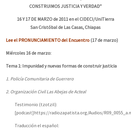
Mundo
CONSTRUIMOS JUSTICIA Y VERDAD”
EZLN
16 Y 17 DE MARZO de 2011 en el CIDECI/UniTierra
Dia 1: Encontro “Guerra contra a Humanidade”
La Sexta
San Cristóbal de Las Casas, Chiapas
AutonomÍa y Resistencia
Lee el PRONUNCIAMIENTO del Encuentro
(17 de marzo)
[CDMX – 20 julio] Jornadas globales por la libertad de Jesús Pláci
Megaproyectos
Miércoles 16 de marzo:
Migración
Tema 1: Impunidad y nuevas formas de construir justicia
Presos
“Sonhando a Terra do Bem Virá” se publica no Estado Espanhol
1. Policía Comunitaria de Guerrero
Mujeres
2. Organización Civil Las Abejas de Acteal
Niñxs
Se o México sabe, que o mundo saiba! Nossas lutas pela memória, a
ETIQUETAS
Testimonio (tzotzil):
[podcast]https://radiozapatista.org/Audios/R09_0055_a.
MULTIMEDIA
[25 abr – CDMX] Tokín por el CNI: 30 años de Resistencia y Rebeldí
Traducción el español:
Audio