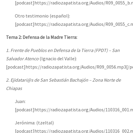
[podcast]https://radiozapatista.org/Audios/R09_0055_b
Fotorreportaje
Otro testimonio (español):
Video
[podcast]https://radiozapatista.org/Audios/R09_0055_c.
Otras secciones
Tema 2: Defensa de la Madre Tierra:
Semillero Guerra contra la Humanidad. (Las poblaciones y
la naturaleza bajo asedio)
1. Frente de Pueblos en Defensa de la Tierra (FPDT) – San
Salvador Atenco
(Ignacio del Valle):
Libros para descargar
[podcast]https://radiozapatista.org/Audios/R09_0056.mp3[/p
Medios Libres
2. Ejidatari@s de San Sebastián Bachajón – Zona Norte de
COVID-19
Chiapas
Eventos
Juan:
Contacto
[podcast]https://radiozapatista.org/Audios/110316_001.
Jerónima: (tzeltal)
[podcast]https://radiozapatista.org/Audios/110316_002.