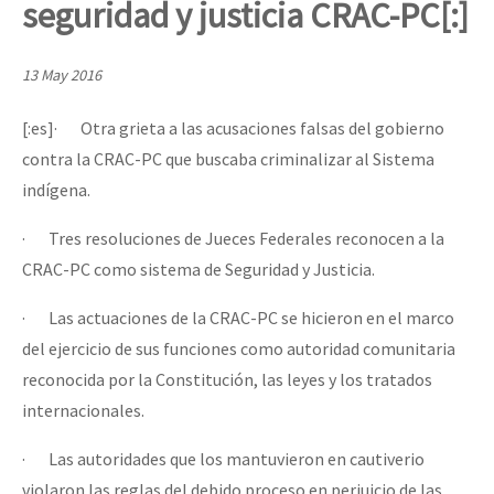
seguridad y justicia CRAC-PC[:]
Mundo
EZLN
13 May 2016
Dia 1: Encontro “Guerra contra a Humanidade”
La Sexta
[:es]
·
Otra grieta a las acusaciones falsas del gobierno
AutonomÍa y Resistencia
contra la CRAC-PC que buscaba criminalizar al Sistema
[CDMX – 20 julio] Jornadas globales por la libertad de Jesús Pláci
Megaproyectos
indígena.
Migración
·
Tres resoluciones de Jueces Federales reconocen a la
Presos
CRAC-PC como sistema de Seguridad y Justicia.
“Sonhando a Terra do Bem Virá” se publica no Estado Espanhol
Mujeres
·
Las actuaciones de la CRAC-PC se hicieron en el marco
del ejercicio de sus funciones como autoridad comunitaria
Niñxs
Se o México sabe, que o mundo saiba! Nossas lutas pela memória, a
reconocida por la Constitución, las leyes y los tratados
ETIQUETAS
internacionales.
MULTIMEDIA
·
Las autoridades que los mantuvieron en cautiverio
[25 abr – CDMX] Tokín por el CNI: 30 años de Resistencia y Rebeldí
Audio
violaron las reglas del debido proceso en perjuicio de las