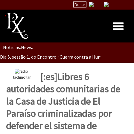
Donar
Dia 5, Sessão 2, Encontro “Guerra contra la Humanidad”
Noticias:
News:
Inicio
Dia 5, sessão 1, do Encontro “Guerra contra a Humanidade”(As pop
Quiénes Somos
La palabra del EZLN
[:es]Libres 6
Tlachinollan
Dia 4 – Encontro “Guerra contra a Humanidade” (As populações e 
Encuentros
autoridades comunitarias de
TEMAS
la Casa de Justicia de El
Chiapas
Dia 3 do Encontro “Guerra contra a Humanidade”
Paraíso criminalizadas por
México
defender el sistema de
Latinoamérica
Dia 2 do Encontro “Guerra contra a Humanidad”