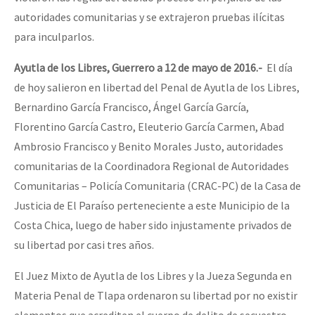
Fotorreportaje
autoridades comunitarias y se extrajeron pruebas ilícitas
para inculparlos.
Video
Ayutla de los Libres, Guerrero a 12 de mayo de 2016.-
El día
Otras secciones
de hoy salieron en libertad del Penal de Ayutla de los Libres,
Semillero Guerra contra la Humanidad. (Las poblaciones y
Bernardino García Francisco, Ángel García García,
la naturaleza bajo asedio)
Florentino García Castro, Eleuterio García Carmen, Abad
Libros para descargar
Ambrosio Francisco y Benito Morales Justo, autoridades
comunitarias de la Coordinadora Regional de Autoridades
Medios Libres
Comunitarias – Policía Comunitaria (CRAC-PC) de la Casa de
COVID-19
Justicia de El Paraíso perteneciente a este Municipio de la
Costa Chica, luego de haber sido injustamente privados de
Eventos
su libertad por casi tres años.
Contacto
El Juez Mixto de Ayutla de los Libres y la Jueza Segunda en
Materia Penal de Tlapa ordenaron su libertad por no existir
elementos que acrediten el cuerpo de delito de secuestro