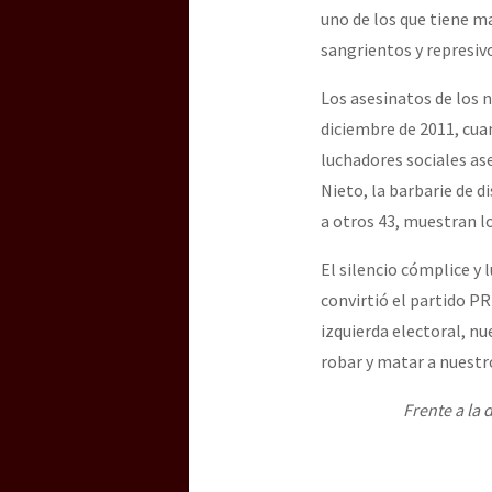
uno de los que tiene m
sangrientos y represiv
[25 abr – CDMX] Tokín p
Los asesinatos de los n
diciembre de 2011, cua
luchadores sociales ase
Nieto, la barbarie de d
a otros 43, muestran l
El silencio cómplice y 
convirtió el partido P
izquierda electoral, n
robar y matar a nuestr
Frente a la 