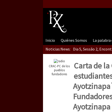
Inicio
Quiénes Somos
La palabra
Noticias:
News:
Dia 5, Sessão 2, Encon
Carta de la
CRAC-PC de los
Dia 5, sessão 1, do En
pueblos
estudiantes
fundadores
Ayotzinapa
Dia 4 – Encontro “Guer
Fundadores 
Ayotzinapa