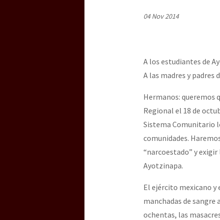
Dia 3 do Encontro “Gu
04 Nov 2014
Dia 2 do Encontro “Gu
A los estudiantes de A
A las madres y padres 
Dia 1: Encontro “Guer
Hermanos: queremos qu
Regional el 18 de octu
Sistema Comunitario le
[CDMX – 20 julio] Jorna
comunidades. Haremos t
“narcoestado” y exigir 
Ayotzinapa.
“Sonhando a Terra do 
El ejército mexicano y
manchadas de sangre al 
Se o México sabe, que 
ochentas, las masacres