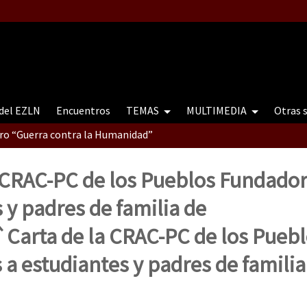
 del EZLN
Encuentros
TEMAS
MULTIMEDIA
Otras 
tro “Guerra contra la Humanidad”
 CRAC-PC de los Pueblos Fundador
contro “Guerra contra a Humanidade”(As populações e a natureza e
 y padres de familia de
`Carta de la CRAC-PC de los Pueb
ra contra a Humanidade” (As populações e a natureza sob cerco)
a estudiantes y padres de familia