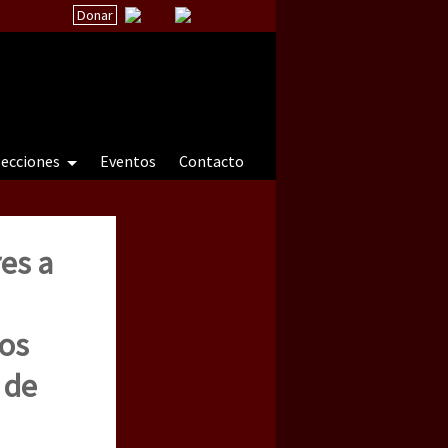
Donar
secciones
Eventos
Contacto
es a
 a natureza sob cerco)
los
 de