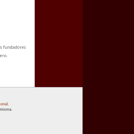
os fundadores
ero.
ional
.
 misma.