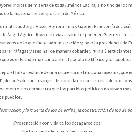
ayores índices de miseria de toda América Latina, sino uno de los 
os de la historia contemporánea de México.
or el CNI: 30 años de Resistencia y Rebeldía
ormalistas Jorge Alexis Herrera Tino y Gabriel Echeverría de Jesús,
ndo Ángel Aguirre Rivero volvía a asumir el poder en Guerrero; los
sinados en lo que fue su administración y; bajo la presidencia de 
isparar ráfagas y asesinar de manera cobarde y ruin a 3 estudiante
o que es el Estado mexicano ante el pueblo de México y los pueblo
luego el falso deslinde de una izquierda institucional asesina, que e
RD, después de tanta sangre derramada en nuestro estado por cons
uevamente nos demuestra que los partidos políticos no sirven mas
os pueblos.
destrucción y la muerte de los de arriba, la construcción de los de a
¡Presentación con vida de los desaparecidos!
¡Justicia verdadera para Ayotzinapa!