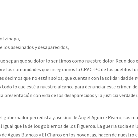
erra contra a Humanidade”
erra contra a Humanidad”
yotzinapa,
de los asesinados y desaparecidos,
ra contra a Humanidade”
e sepan que su dolor lo sentimos como nuestro dolor. Reunidos
bre las comunidades que integramos la CRAC-PC de los pueblos fu
s decimos que no están solos, que cuentan con la solidaridad de 
das globales por la libertad de Jesús Plácido Galindo y el alto a l
odo lo que esté a nuestro alcance para denunciar este crimen de
la presentación con vida de los desaparecidos y la justicia verdade
Bem Virá” se publica no Estado Espanhol
 el gobernador perredista y asesino de Ángel Aguirre Rivero, sus 
igual que la de los gobiernos de los Figueroa. La guerra sucia en l
o mundo saiba! Nossas lutas pela memória, a justiça e a dignidade
 de Aguas Blancas y El Charco en los noventas, hacen de nuestro 