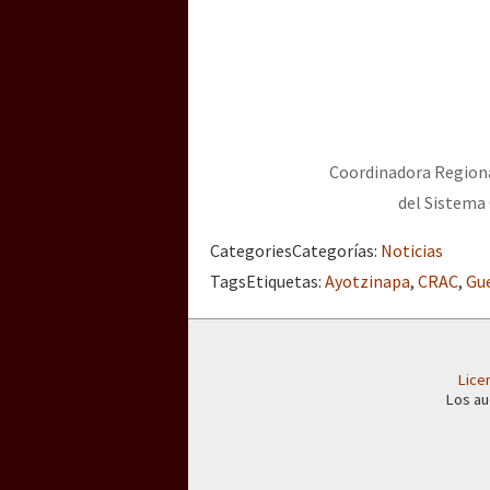
Coordinadora Regiona
del Sistema 
Categories
Categorías
:
Noticias
Tags
Etiquetas
:
Ayotzinapa
,
CRAC
,
Gu
Lice
Los au