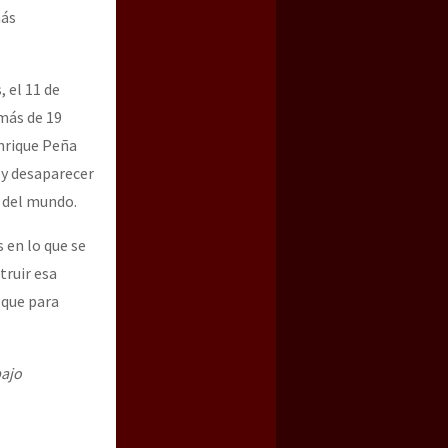
más
 el 11 de
 más de 19
Enrique Peña
s y desaparecer
s del mundo.
s en lo que se
truir esa
 que para
bajo