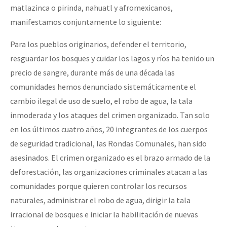
matlazinca o pirinda, nahuatl y afromexicanos,
Fotorreportaje
manifestamos conjuntamente lo siguiente:
Video
Para los pueblos originarios, defender el territorio,
Otras secciones
resguardar los bosques y cuidar los lagos y ríos ha tenido un
Semillero Guerra contra la Humanidad. (Las poblaciones y
precio de sangre, durante más de una década las
la naturaleza bajo asedio)
comunidades hemos denunciado sistemáticamente el
cambio ilegal de uso de suelo, el robo de agua, la tala
Libros para descargar
inmoderada y los ataques del crimen organizado. Tan solo
Medios Libres
en los últimos cuatro años, 20 integrantes de los cuerpos
COVID-19
de seguridad tradicional, las Rondas Comunales, han sido
asesinados. El crimen organizado es el brazo armado de la
Eventos
deforestación, las organizaciones criminales atacan a las
Contacto
comunidades porque quieren controlar los recursos
naturales, administrar el robo de agua, dirigir la tala
irracional de bosques e iniciar la habilitación de nuevas