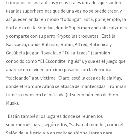
trincados, ni las falditas y esos trajes untados que suelen
usar las superheroínas que de una vez no se puede creer, y
así pueden andar en modo “fodonga”. Está, por ejemplo, la
Fortaleza de la Soledad, donde Superman anda sin calzones
y comparte con su perro Krypto las croquetas. Está la
Baticueva, donde Batman, Robin, Alfred, Batichica y
Gatúbela juegan Rayuela, o “Tú-la-traes” (también
conocido como “El Escondite Inglés”), y que es el juego que
aparece en el video próximo pasado, con la Verónica
“tacleando” a su víctima. Claro, está la casa de la tía May,
donde el Hombre Araña se atasca de mantecadas. Ironman
tiene su mansión tecnificada (el sueño húmedo de Elon
Musk).
Están también los lugares donde se reúnen los
superhéroes para, según ellos, “salvar al mundo”, como el
Salón de la Justicia, y en realidad sólo se juntan para