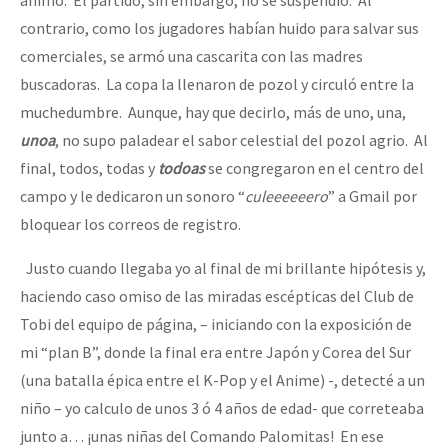
contrario, como los jugadores habían huido para salvar sus
comerciales, se armó una cascarita con las madres
buscadoras. La copa la llenaron de pozol y circuló entre la
muchedumbre. Aunque, hay que decirlo, más de uno, una,
unoa
, no supo paladear el sabor celestial del pozol agrio. Al
final, todos, todas y
todoas
se congregaron en el centro del
campo y le dedicaron un sonoro “
culeeeeeero
” a Gmail por
bloquear los correos de registro.
Justo cuando llegaba yo al final de mi brillante hipótesis y,
haciendo caso omiso de las miradas escépticas del Club de
Tobi del equipo de página, – iniciando con la exposición de
mi “plan B”, donde la final era entre Japón y Corea del Sur
(una batalla épica entre el K-Pop y el Anime) -, detecté a un
niño – yo calculo de unos 3 ó 4 años de edad- que correteaba
junto a… ¡unas niñas del Comando Palomitas! En ese