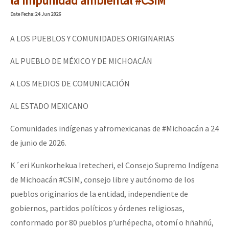
la impunidad ambiental #CSIM
Mundo
Date
Fecha
: 24 Jun 2026
EZLN
A LOS PUEBLOS Y COMUNIDADES ORIGINARIAS
Dia 1: Encontro “Guerra contra a Humanidade”
La Sexta
AL PUEBLO DE MÉXICO Y DE MICHOACÁN
AutonomÍa y Resistencia
A LOS MEDIOS DE COMUNICACIÓN
[CDMX – 20 julio] Jornadas globales por la libertad de Jesús Pláci
Megaproyectos
Migración
AL ESTADO MEXICANO
Presos
“Sonhando a Terra do Bem Virá” se publica no Estado Espanhol
Comunidades indígenas y afromexicanas de #Michoacán a 24
de junio de 2026.
Mujeres
Niñxs
K´eri Kunkorhekua Iretecheri, el Consejo Supremo Indígena
Se o México sabe, que o mundo saiba! Nossas lutas pela memória, a
de Michoacán #CSIM, consejo libre y autónomo de los
ETIQUETAS
pueblos originarios de la entidad, independiente de
MULTIMEDIA
gobiernos, partidos políticos y órdenes religiosas,
[25 abr – CDMX] Tokín por el CNI: 30 años de Resistencia y Rebeldí
Audio
conformado por 80 pueblos p’urhépecha, otomí o hñahñú,