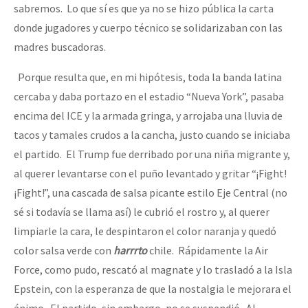
sabremos. Lo que sí es que ya no se hizo pública la carta
donde jugadores y cuerpo técnico se solidarizaban con las
madres buscadoras.
Porque resulta que, en mi hipótesis, toda la banda latina
cercaba y daba portazo en el estadio “Nueva York”, pasaba
encima del ICE y la armada gringa, y arrojaba una lluvia de
tacos y tamales crudos a la cancha, justo cuando se iniciaba
el partido. El Trump fue derribado por una niña migrante y,
al querer levantarse con el puño levantado y gritar “¡Fight!
¡Fight!”, una cascada de salsa picante estilo Eje Central (no
sé si todavía se llama así) le cubrió el rostro y, al querer
limpiarle la cara, le despintaron el color naranja y quedó
color salsa verde con
harrrto
chile. Rápidamente la Air
Force, como pudo, rescató al magnate y lo trasladó a la Isla
Epstein, con la esperanza de que la nostalgia le mejorara el
ánimo. El partido, sin embargo, no se suspendió. Al