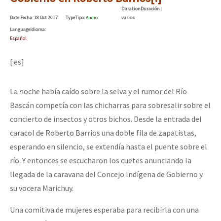
Mundo
Duration
Duración
:
Date
Fecha
: 18 Oct 2017
Type
Tipo
:
Audio
varios
EZLN
Language
Idioma
:
Español
Dia 2 do Encontro “Guerra contra a Humanidad”
La Sexta
[:es]
AutonomÍa y Resistencia
Dia 1: Encontro “Guerra contra a Humanidade”
Megaproyectos
La noche había caído sobre la selva y el rumor del Río
Migración
Bascán competía con las chicharras para sobresalir sobre el
concierto de insectos y otros bichos. Desde la entrada del
Presos
[CDMX – 20 julio] Jornadas globales por la libertad de Jesús Pláci
caracol de Roberto Barrios una doble fila de zapatistas,
Mujeres
esperando en silencio, se extendía hasta el puente sobre el
Niñxs
río. Y entonces se escucharon los cuetes anunciando la
“Sonhando a Terra do Bem Virá” se publica no Estado Espanhol
llegada de la caravana del Concejo Indígena de Gobierno y
ETIQUETAS
su vocera Marichuy.
MULTIMEDIA
Se o México sabe, que o mundo saiba! Nossas lutas pela memória, a
Una comitiva de mujeres esperaba para recibirla con una
Audio