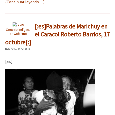
(Continuar leyendo…)
[:es]Palabras de Marichuy en
Concejo Indígena
el Caracol Roberto Barrios, 17
de Gobierno
octubre[:]
Date
Fecha
: 18 Oct 2017
[:es]