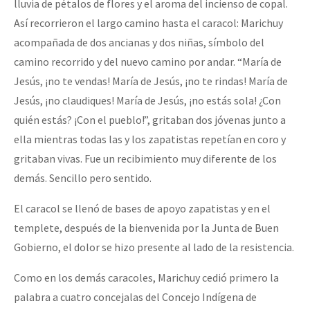
lluvia de pétalos de flores y el aroma del incienso de copal.
Fotorreportaje
Así recorrieron el largo camino hasta el caracol: Marichuy
[25 abr – CDMX] Tokín por el CNI: 30 años de Resistencia y Rebeldí
Video
acompañada de dos ancianas y dos niñas, símbolo del
camino recorrido y del nuevo camino por andar. “María de
Otras secciones
Jesús, ¡no te vendas! María de Jesús, ¡no te rindas! María de
Semillero Guerra contra la Humanidad. (Las poblaciones y
Jesús, ¡no claudiques! María de Jesús, ¡no estás sola! ¿Con
la naturaleza bajo asedio)
quién estás? ¡Con el pueblo!”, gritaban dos jóvenas junto a
ella mientras todas las y los zapatistas repetían en coro y
Libros para descargar
gritaban vivas. Fue un recibimiento muy diferente de los
Medios Libres
demás. Sencillo pero sentido.
COVID-19
El caracol se llenó de bases de apoyo zapatistas y en el
Eventos
templete, después de la bienvenida por la Junta de Buen
Gobierno, el dolor se hizo presente al lado de la resistencia.
Contacto
Como en los demás caracoles, Marichuy cedió primero la
palabra a cuatro concejalas del Concejo Indígena de