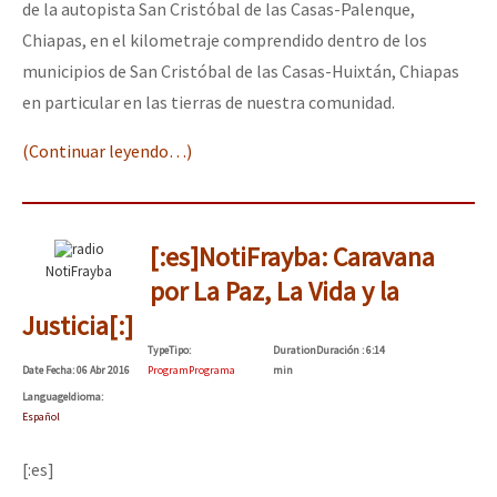
de la autopista San Cristóbal de las Casas-Palenque,
Chiapas, en el kilometraje comprendido dentro de los
municipios de San Cristóbal de las Casas-Huixtán, Chiapas
en particular en las tierras de nuestra comunidad.
(Continuar leyendo…)
[:es]NotiFrayba: Caravana
NotiFrayba
por La Paz, La Vida y la
Justicia[:]
Type
Tipo
:
Duration
Duración
: 6:14
Date
Fecha
: 06 Abr 2016
Program
Programa
min
Language
Idioma
:
Español
[:es]