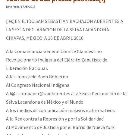
Mundo
Date
Fecha
: 17 Abr 2016
EZLN
[:es]EN EJIDO SAN SEBASTIAN BACHAJON ADERENTES A
Dia 1: Encontro “Guerra contra a Humanidade”
La Sexta
LA SEXTA DECLARACION DE LA SELVA LACANDONA.
CHIAPAS, MEXICO. A 16 DE ABRIL 2016
AutonomÍa y Resistencia
[CDMX – 20 julio] Jornadas globales por la libertad de Jesús Pláci
Megaproyectos
A la Comandancia General Comité Clandestino
Revolucionario Indígena del Ejército Zapatista de
Migración
Liberación Nacional.
Presos
“Sonhando a Terra do Bem Virá” se publica no Estado Espanhol
A las Juntas de Buen Gobierno
Mujeres
Al Congreso Nacional Indígena
A l@s compañer@s adherentes a la Sexta Declaración de la
Niñxs
Se o México sabe, que o mundo saiba! Nossas lutas pela memória, a
Selva Lacandona de México y el Mundo
ETIQUETAS
A los medios de comunicación masivos e alternativos
A la Red contra la Represión y por la Solidaridad
MULTIMEDIA
[25 abr – CDMX] Tokín por el CNI: 30 años de Resistencia y Rebeldí
Al Movimiento de Justicia por el Barrio de Nueva York
Audio