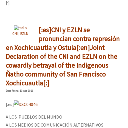
[:]
[:es]CNI y EZLN se
CNI | EZLN
pronuncian contra represión
en Xochicuautla y Ostula[:en]Joint
Declaration of the CNI and EZLN on the
cowardly betrayal of the Indigenous
Ñatho community of San Francisco
Xochicuautla[:]
Date
Fecha
: 13 Abr 2016
[:es]
A LOS PUEBLOS DEL MUNDO
A LOS MEDIOS DE COMUNICACIÓN ALTERNATIVOS