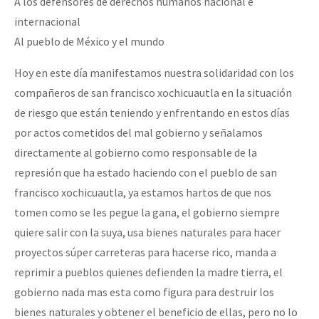
A los defensores de derechos humanos nacional e
Fotorreportaje
internacional
Al pueblo de México y el mundo
Video
Otras secciones
Hoy en este día manifestamos nuestra solidaridad con los
compañeros de san francisco xochicuautla en la situación
Semillero Guerra contra la Humanidad. (Las poblaciones y
de riesgo que están teniendo y enfrentando en estos días
la naturaleza bajo asedio)
por actos cometidos del mal gobierno y señalamos
Libros para descargar
directamente al gobierno como responsable de la
represión que ha estado haciendo con el pueblo de san
Medios Libres
francisco xochicuautla, ya estamos hartos de que nos
COVID-19
tomen como se les pegue la gana, el gobierno siempre
Eventos
quiere salir con la suya, usa bienes naturales para hacer
proyectos súper carreteras para hacerse rico, manda a
Contacto
reprimir a pueblos quienes defienden la madre tierra, el
gobierno nada mas esta como figura para destruir los
bienes naturales y obtener el beneficio de ellas, pero no lo