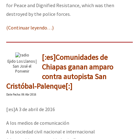
for Peace and Dignified Resistance, which was then
destroyed by the police forces.
(Continuar leyendo…)
[:es]Comunidades de
Ejido Los Llanos |
Chiapas ganan amparo
San José el
Porvenir
contra autopista San
Cristóbal-Palenque[:]
Date
Fecha
: 06 Abr 2016
[:es]A 3 de abril de 2016
A los medios de comunicación
A la sociedad civil nacional e internacional