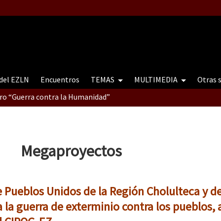
 del EZLN
Encuentros
TEMAS
MULTIMEDIA
Otras 
tro “Guerra contra la Humanidad”
contro “Guerra contra a Humanidade”(As populações e a natureza e
Megaproyectos
ra contra a Humanidade” (As populações e a natureza sob cerco)
Pueblos Unidos de la Región Cholulteca y de
a la guerra de exterminio contra los pueblos, a