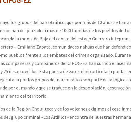
el CIPOG-EZ
erra contra a Humanidade”
 mayo los grupos del narcotráfico, que por más de 10 años se han a
erra contra a Humanidad”
ierno, han desplazado a más de 1000 familias de los pueblos de Tul
cán de la montaña Baja del centro del estado Guerrero integrant
errero – Emiliano Zapata, comunidades nahuas que han defendido 
ra contra a Humanidade”
 como pueblos frente a los embates del crimen organizado. Durant
,las compañeras y compañeros del CIPOG-EZ han sufrido el asesina
25 desaparecidos. Esta guerra de exterminio articulada por las 
das globales por la libertad de Jesús Plácido Galindo y el alto a l
 ejecutada por los grupos del narcotráfico son parte de la lógica co
ende por el mundo y que se traduce en la despoblación, destrucción
namiento del territorio.
Bem Virá” se publica no Estado Espanhol
os de la Región Cholulteca y de los volcanes exigimos el cese inm
ues del grupo criminal «Los Ardillos» encontra de nuestras herman
o mundo saiba! Nossas lutas pela memória, a justiça e a dignidade