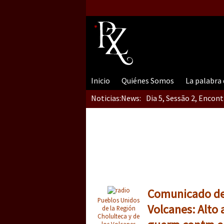
Inicio
Quiénes Somos
La palabra
Noticias:
News:
Dia 5, Sessão 2, Encon
Dia 5, sessão 1, do En
Dia 4 – Encontro “Guer
Comunicado de 
Pueblos Unidos
Volcanes: Alto 
de la Región
Cholulteca y de
los Volcanes