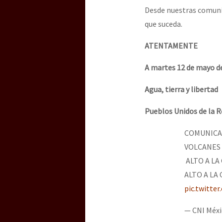
Desde nuestras comuni
que suceda.
ATENTAMENTE
A martes 12 de mayo d
Agua, tierra y libertad
Pueblos Unidos de la R
COMUNICAD
VOLCANES
ALTO A LA
ALTO A LA
pic.twitt
— CNI Méx