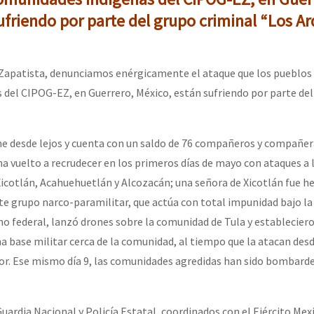
ufriendo por parte del grupo criminal “Los Ard
aZapatista, denunciamos enérgicamente el ataque que los pueblos 
del CIPOG-EZ, en Guerrero, México, están sufriendo por parte de
ene desde lejos y cuenta con un saldo de 76 compañeros y compañe
ha vuelto a recrudecer en los primeros días de mayo con ataques a 
icotlán, Acahuehuetlán y Alcozacán; una señora de Xicotlán fue her
este grupo narco-paramilitar, que actúa con total impunidad bajo l
rno federal, lanzó drones sobre la comunidad de Tula y establecier
a base militar cerca de la comunidad, al tiempo que la atacan desd
or. Ese mismo día 9, las comunidades agredidas han sido bombard
uardia Nacional y Policía Estatal, coordinados con el Ejército Mex