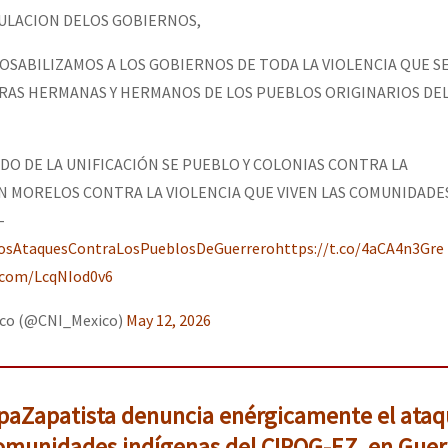
ULACION DELOS GOBIERNOS,
SABILIZAMOS A LOS GOBIERNOS DE TODA LA VIOLENCIA QUE S
AS HERMANAS Y HERMANOS DE LOS PUEBLOS ORIGINARIOS DEL
O DE LA UNIFICACIÓN SE PUEBLO Y COLONIAS CONTRA LA
N MORELOS CONTRA LA VIOLENCIA QUE VIVEN LAS COMUNIDADE
-
osAtaquesContraLosPueblosDeGuerrero
https://t.co/4aCA4n3Gre
r.com/LcqNIod0v6
ico (@CNI_Mexico)
May 12, 2026
paZapatista denuncia enérgicamente el ata
comunidades indígenas del CIPOG-EZ, en Guer