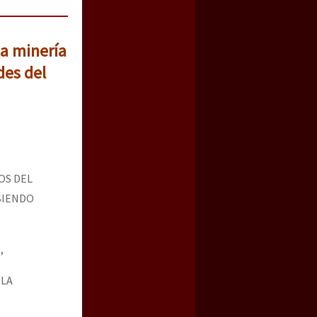
la minería
des del
OS DEL
SIENDO
,
 LA