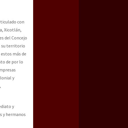
rticulado con
a, Xicotlán,
es del Concejo
su territorio
e estos más de
to de por lo
empresas
a guerra contra el CIPOG-EZ
lonial y
,
ediato y
as y hermanos