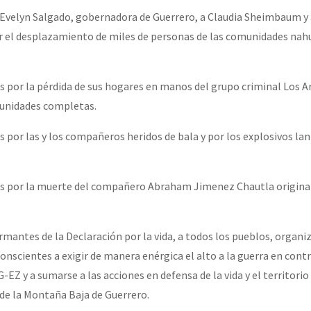
Evelyn Salgado, gobernadora de Guerrero, a Claudia Sheimbaum y 
r el desplazamiento de miles de personas de las comunidades nah
or el CNI: 30 años de Resistencia y Rebeldía
 por la pérdida de sus hogares en manos del grupo criminal Los Ar
unidades completas.
 por las y los compañeros heridos de bala y por los explosivos la
s por la muerte del compañero Abraham Jimenez Chautla origina
rmantes de la Declaración por la vida, a todos los pueblos, organi
onscientes a exigir de manera enérgica el alto a la guerra en contr
Z y a sumarse a las acciones en defensa de la vida y el territorio
e la Montaña Baja de Guerrero.