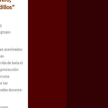
illos”
y
l grupo
ras asesinados
las
ida de bala el
a protección
on una
e las
eadas durante
icano,