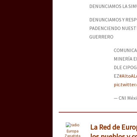
DENUNCIAMOS LA SIM
DENUNCIAMOS Y RESPO
PADENCIENDO NUESTR
GUERRERO
COMUNICAD
MINERÍA E
DLE CIPOG
EZ
#AltoAL
pic.twitte
— CNI Méx
La Red de Euro
Europa
los pueblos y 
Zapatista