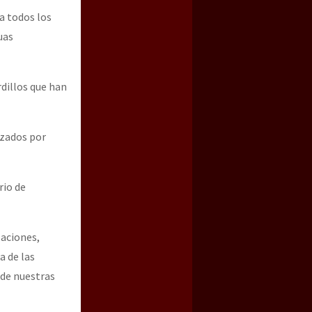
a todos los
uas
dillos que han
nzados por
rio de
zaciones,
a de las
 de nuestras