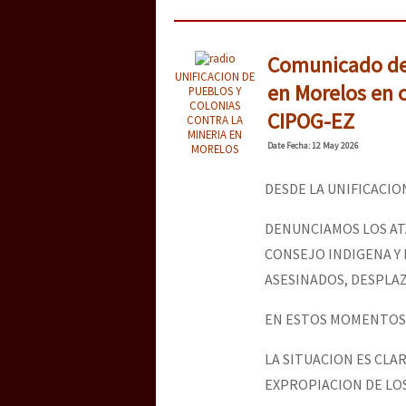
Comunicado de 
UNIFICACION DE
en Morelos en c
PUEBLOS Y
COLONIAS
CIPOG-EZ
CONTRA LA
MINERIA EN
Date
Fecha
: 12 May 2026
MORELOS
DESDE LA UNIFICACIO
DENUNCIAMOS LOS AT
CONSEJO INDIGENA Y 
ASESINADOS, DESPLA
EN ESTOS MOMENTOS L
LA SITUACION ES CLAR
EXPROPIACION DE LO