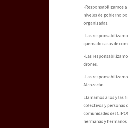
-Responsabilizamos a 
niveles de gobierno po
[25 abr – CDMX] Tokín p
organizadas.
-Las responsabilizamos
quemado casas de com
-Las responsabilizamos
drones.
-Las responsabilizamo
Alcozacán.
Llamamos a los y las fi
colectivos y personas c
comunidades del CIPOG-E
hermanas y hermanos d