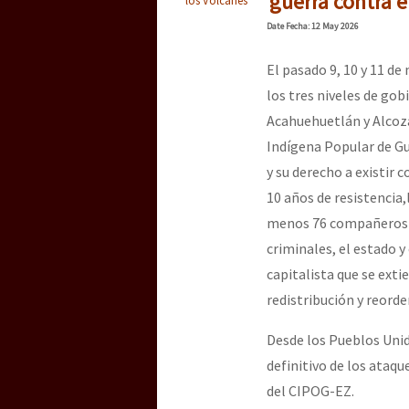
guerra contra 
Dia 3 do Encontro “Gu
Date
Fecha
: 12 May 2026
El pasado 9, 10 y 11 de
Dia 2 do Encontro “Gu
los tres niveles de gob
Acahuehuetlán y Alcoza
Indígena Popular de Gu
Dia 1: Encontro “Guer
y su derecho a existir
10 años de resistencia
menos 76 compañeros y 
[CDMX – 20 julio] Jorna
criminales, el estado y
capitalista que se exti
redistribución y reorde
“Sonhando a Terra do 
Desde los Pueblos Unid
definitivo de los ataq
Se o México sabe, que 
del CIPOG-EZ.