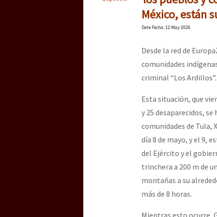
México, están s
Date
Fecha
: 12 May 2026
Desde la red de Europ
comunidades indígenas 
criminal “Los Ardillos”.
Esta situación, que vi
y 25 desaparecidos, se 
comunidades de Tula, X
día 8 de mayo, y el 9, 
del Ejército y el gobie
trinchera a 200 m de un
montañas a su alreded
más de 8 horas.
Mientras esto ocurre, G