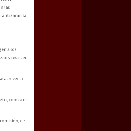
en las
arantizaran la
gen a los
zan y resisten
se atreven a
eto, contra el
u omisión, de