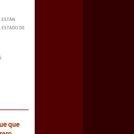
E ESTAN
 ESTADO DE
S
que que
rero,