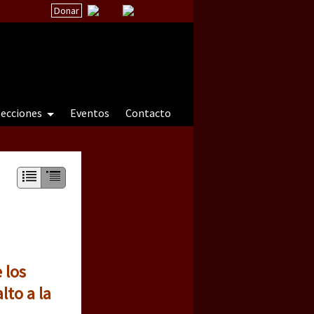
Donar
secciones
Eventos
Contacto
 a natureza sob cerco)
 los
lto a la