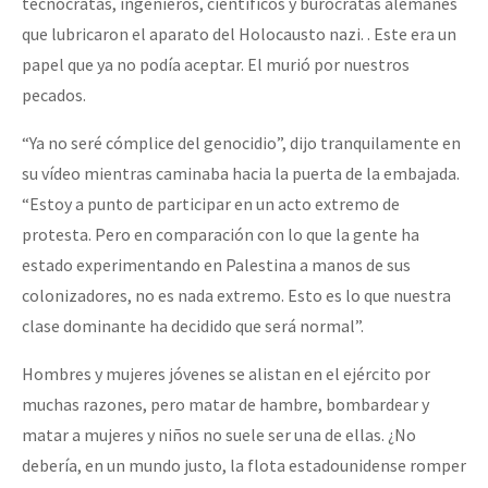
tecnócratas, ingenieros, científicos y burócratas alemanes
Fotorreportaje
que lubricaron el aparato del Holocausto nazi. . Este era un
papel que ya no podía aceptar. El murió por nuestros
Video
pecados.
Otras secciones
“Ya no seré cómplice del genocidio”, dijo tranquilamente en
Semillero Guerra contra la Humanidad. (Las poblaciones y
su vídeo mientras caminaba hacia la puerta de la embajada.
la naturaleza bajo asedio)
“Estoy a punto de participar en un acto extremo de
Libros para descargar
protesta. Pero en comparación con lo que la gente ha
estado experimentando en Palestina a manos de sus
Medios Libres
colonizadores, no es nada extremo. Esto es lo que nuestra
COVID-19
clase dominante ha decidido que será normal”.
Eventos
Hombres y mujeres jóvenes se alistan en el ejército por
Contacto
muchas razones, pero matar de hambre, bombardear y
matar a mujeres y niños no suele ser una de ellas. ¿No
debería, en un mundo justo, la flota estadounidense romper