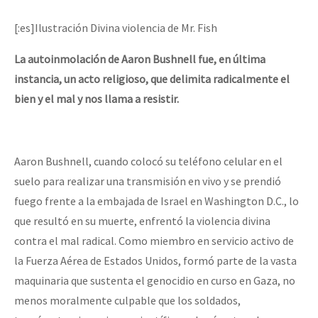
Mundo
[:es]Ilustración Divina violencia de Mr. Fish
EZLN
Dia 1: Encontro “Guerra contra a Humanidade”
La autoinmolación de Aaron Bushnell fue, en última
La Sexta
instancia, un acto religioso, que delimita radicalmente el
AutonomÍa y Resistencia
bien y el mal y nos llama a resistir.
[CDMX – 20 julio] Jornadas globales por la libertad de Jesús Pláci
Megaproyectos
Migración
Aaron Bushnell, cuando colocó su teléfono celular en el
Presos
“Sonhando a Terra do Bem Virá” se publica no Estado Espanhol
suelo para realizar una transmisión en vivo y se prendió
Mujeres
fuego frente a la embajada de Israel en Washington D.C., lo
que resultó en su muerte, enfrentó la violencia divina
Niñxs
Se o México sabe, que o mundo saiba! Nossas lutas pela memória, a
contra el mal radical. Como miembro en servicio activo de
ETIQUETAS
la Fuerza Aérea de Estados Unidos, formó parte de la vasta
maquinaria que sustenta el genocidio en curso en Gaza, no
MULTIMEDIA
[25 abr – CDMX] Tokín por el CNI: 30 años de Resistencia y Rebeldí
menos moralmente culpable que los soldados,
Audio