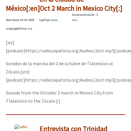
México[:en]Oct 2 March in Mexico City[:]
Duration
Duración
: 3
Date
Fecha
: 03 Oct 2008
Type
Tipo
:
Audio
min
Language
Idioma
:
n/a
[:es]
[podcast]https://radiozapatista.org/Audios/2oct.mp3[/podcas
Sonidos de la marcha del 2 de octubre de Tlatelolco al
Zócalo.[:en]
[podcast]https://radiozapatista.org/Audios/2oct.mp3[/podcas
Sounds from the October 2 march in Mexico City from
Tlatelolco to the Zócalo.[:]
Entrevista con Trinidad