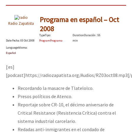
Programa en español – Oct
Radio Zapatista
2008
Type
Tipo
:
Duration
Duración
: 55
Date
Fecha
: 03 Oct 2008
Program
Programa
min
Language
Idioma
:
Español
[:es]
[podcast]https://radiozapatista.org/Audios/RZ03oct08.mp3[/
Recordando la masacre de Tlatelolco.
Presos políticos de Atenco.
Reportaje sobre CR-10, el décimo aniversario de
Critical Resistance (Resistencia Crítica) contra el
sistema industrial carcelario.
Redadas anti-inmigrantes en el condado de