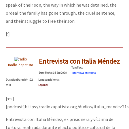
speak of their son, the way in which he was detained, the
ordeal the family has gone through, the cruel sentence,
and their struggle to free their son.
[:]
Entrevista con Italia Méndez
Radio Zapatista
Type
Tipo
:
Date
Fecha
: 14 Sep 2008
Interview
Entrevista
Duration
Duración
: 22
Language
Idioma
:
min
Español
[:es]
[podcast]https://radiozapatista.org/Audios/italia_mendez21
Entrevista con Italia Méndez, ex prisionera y víctima de
tortura, realizada durante el acto político-cultural de la