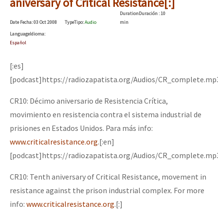
aniversary of Critical Resistance[:]
Duration
Duración
: 10
Date
Fecha
: 03 Oct 2008
Type
Tipo
:
Audio
min
Language
Idioma
:
Español
[:es]
[podcast]https://radiozapatista.org/Audios/CR_complete.mp
CR10: Décimo aniversario de Resistencia Crítica,
movimiento en resistencia contra el sistema industrial de
prisiones en Estados Unidos. Para más info:
www.criticalresistance.org
.[:en]
[podcast]https://radiozapatista.org/Audios/CR_complete.mp
CR10: Tenth aniversary of Critical Resistance, movement in
resistance against the prison industrial complex. For more
info:
www.criticalresistance.org
.[:]