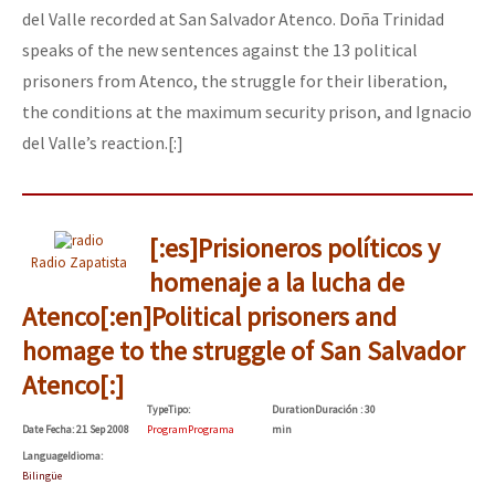
del Valle recorded at San Salvador Atenco. Doña Trinidad
speaks of the new sentences against the 13 political
prisoners from Atenco, the struggle for their liberation,
the conditions at the maximum security prison, and Ignacio
del Valle’s reaction.[:]
[:es]Prisioneros políticos y
Radio Zapatista
homenaje a la lucha de
Atenco[:en]Political prisoners and
homage to the struggle of San Salvador
Atenco[:]
Type
Tipo
:
Duration
Duración
: 30
Date
Fecha
: 21 Sep 2008
Program
Programa
min
Language
Idioma
:
Bilingüe