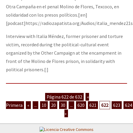
Otra Campaña en el penal Molino de Flores, Texcoco, en
solidaridad con los presos políticos.[:en]
[podcast]https://radiozapatista.org/Audios/italia_mendez21
Interview with Italia Méndez, former prisoner and torture
victim, recorded during the political-cultural event
organized by the Other Campaign at the encampment in
front of the Molino de Flores prison, in solidarity with
political prisoners.[:]
Página 622 de 632
«
Primera
«
...
10
20
30
...
620
621
622
623
624
»