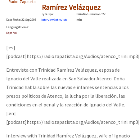
Radio Zapatista
Ramírez Velázquez
Type
Tipo
:
Duration
Duración
: 22
Date
Fecha
: 22 Sep 2008
Interview
Entrevista
min
Language
Idioma
:
Español
[:es]
[podcast]https://radiozapatista.org/Audios/atenco_trini.mp3
Entrevista con Trinidad Ramírez Velázquez, esposa de
Ignacio del Valle realizada en San Salvador Atenco. Doña
Trinidad habla sobre las nuevas e infames sentencias a los
presos políticos de Atenco, la lucha por la liberación, las
condiciones en el penal y la reacción de Ignacio del Valle.
[:en]
[podcast]https://radiozapatista.org/Audios/atenco_trini.mp3
Interview with Trinidad Ramírez Velázquez, wife of Ignacio