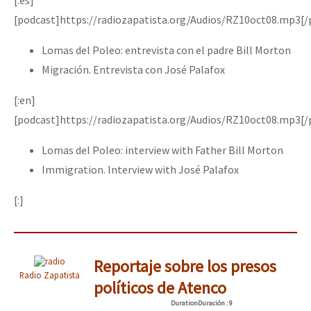
Fotorreportaje
[podcast]https://radiozapatista.org/Audios/RZ10oct08.mp3[/
Video
Lomas del Poleo: entrevista con el padre Bill Morton
Migración. Entrevista con José Palafox
Otras secciones
Semillero Guerra contra la Humanidad. (Las poblaciones y
[:en]
la naturaleza bajo asedio)
[podcast]https://radiozapatista.org/Audios/RZ10oct08.mp3[/
Libros para descargar
Lomas del Poleo: interview with Father Bill Morton
Immigration. Interview with José Palafox
Medios Libres
COVID-19
[:]
Eventos
Contacto
Reportaje sobre los presos
Radio Zapatista
políticos de Atenco
Duration
Duración
: 9