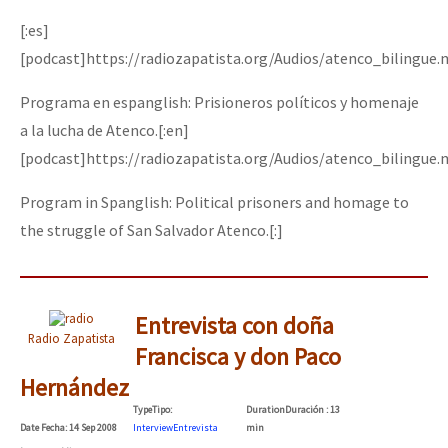
[:es]
[podcast]https://radiozapatista.org/Audios/atenco_bilingue
Programa en espanglish: Prisioneros políticos y homenaje
a la lucha de Atenco.[:en]
[podcast]https://radiozapatista.org/Audios/atenco_bilingue
Program in Spanglish: Political prisoners and homage to
the struggle of San Salvador Atenco.[:]
Entrevista con doña
Radio Zapatista
Francisca y don Paco
Hernández
Type
Tipo
:
Duration
Duración
: 13
Date
Fecha
: 14 Sep 2008
Interview
Entrevista
min