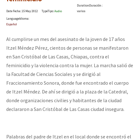
Mundo
Duration
Duración
:
Date
Fecha
: 15 May 2012
Type
Tipo
:
Audio
varios
EZLN
Language
Idioma
:
Español
Dia 1: Encontro “Guerra contra a Humanidade”
La Sexta
Al cumplirse un mes del asesinato de la joven de 17 años
AutonomÍa y Resistencia
Itzel Méndez Pérez, cientos de personas se manifestaron
[CDMX – 20 julio] Jornadas globales por la libertad de Jesús Pláci
Megaproyectos
en San Cristóbal de Las Casas, Chiapas, contra el
Migración
feminicidio y la violencia contra la mujer. La marcha salió de
la Facultad de Ciencias Sociales y se dirigió al
Presos
“Sonhando a Terra do Bem Virá” se publica no Estado Espanhol
Fraccionamiento Sonora, donde fue encontrado el cuerpo
Mujeres
de Itzel Méndez. De ahí se dirigió a la plaza de la Catedral,
Niñxs
donde organizaciones civilies y habitantes de la ciudad
Se o México sabe, que o mundo saiba! Nossas lutas pela memória, a
declararon a San Cristóbal de Las Casas ciudad insegura.
ETIQUETAS
MULTIMEDIA
[25 abr – CDMX] Tokín por el CNI: 30 años de Resistencia y Rebeldí
Audio
Palabras del padre de Itzel en el local donde se encontró el