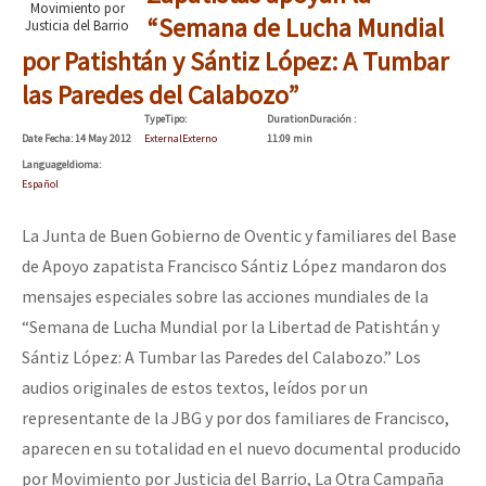
Movimiento por
“Semana de Lucha Mundial
Justicia del Barrio
por Patishtán y Sántiz López: A Tumbar
las Paredes del Calabozo”
Type
Tipo
:
Duration
Duración
:
Date
Fecha
: 14 May 2012
External
Externo
11:09 min
Language
Idioma
:
Español
La Junta de Buen Gobierno de Oventic y familiares del Base
de Apoyo zapatista Francisco Sántiz López mandaron dos
mensajes especiales sobre las acciones mundiales de la
“Semana de Lucha Mundial por la Libertad de Patishtán y
Sántiz López: A Tumbar las Paredes del Calabozo.” Los
audios originales de estos textos, leídos por un
representante de la JBG y por dos familiares de Francisco,
aparecen en su totalidad en el nuevo documental producido
por Movimiento por Justicia del Barrio, La Otra Campaña