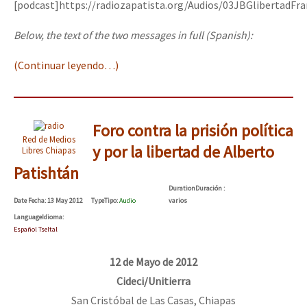
[podcast]https://radiozapatista.org/Audios/03JBGlibertadFr
Below, the text of the two messages in full (Spanish):
(Continuar leyendo…)
Foro contra la prisión política
Red de Medios
y por la libertad de Alberto
Libres Chiapas
Patishtán
Duration
Duración
:
Date
Fecha
: 13 May 2012
Type
Tipo
:
Audio
varios
Language
Idioma
:
Español Tseltal
12 de Mayo de 2012
Cideci/Unitierra
San Cristóbal de Las Casas, Chiapas