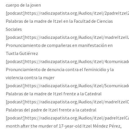
cuerpo de la joven
Fotorreportaje
[podcast]https://radiozapatista.org/Audios/itzel/2padreItze
Video
Palabras de la madre de Itzel en la Facultad de Ciencias
Sociales
Otras secciones
[podcast]https://radiozapatista.org/Audios/itzel/madreItz
Semillero Guerra contra la Humanidad. (Las poblaciones y
Pronunciamiento de compañeras en manifestación en
la naturaleza bajo asedio)
Tuxtla Gutiérrez
Libros para descargar
[podcast]https://radiozapatista.org/Audios/itzel/4comunica
Pronunciamiento de denuncia contra el feminicidio y la
Medios Libres
violencia contra la mujer
COVID-19
[podcast]https://radiozapatista.org/Audios/itzel/5comunica
Eventos
Palabras de la madre de Itzel frente a la Catedral
[podcast]https://radiozapatista.org/Audios/itzel/madreItzel
Contacto
Palabras del padre de Itzel frente a la catedral
[podcast]https://radiozapatista.org/Audios/itzel/padreItzel
month after the murder of 17-year-old Itzel Méndez Pérez,