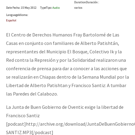
Duration
Duración
:
Date
Fecha
: 15 May 2012
Type
Tipo
:
Audio
varios
Language
Idioma
:
Español
El Centro de Derechos Humanos Fray Bartolomé de Las
Casas en conjunto con familiares de Alberto Patishtán,
representantes del Municipio El Bosque, Colectivo Ik y la
Red contra la Represión y por la Solidaridad realizaron una
conferencia de prensa para dar a conocer a las acciones que
se realizarán en Chiapas dentro de la Semana Mundial por la
Libertad de Alberto Patishtan y Francisco Santiz: A tumbar
las Paredes del Calabozo.
La Junta de Buen Gobierno de Oventic exige la libertad de
Francisco Santiz
[podcast]http://archive.org/download/JuntaDeBuenGobiern
SANTIZ.MP3[/podcast]