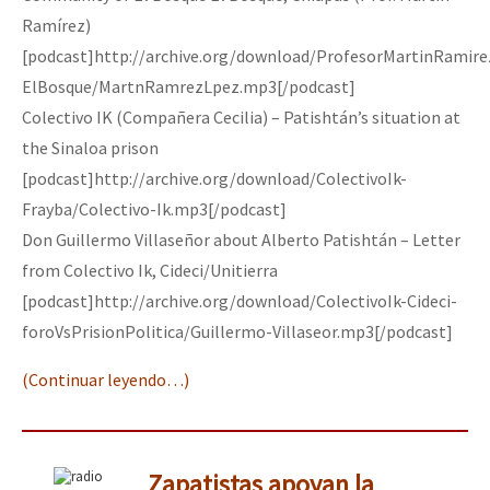
Ramírez)
[podcast]http://archive.org/download/ProfesorMartinRamire
ElBosque/MartnRamrezLpez.mp3[/podcast]
Colectivo IK (Compañera Cecilia) – Patishtán’s situation at
the Sinaloa prison
[podcast]http://archive.org/download/ColectivoIk-
Frayba/Colectivo-Ik.mp3[/podcast]
Don Guillermo Villaseñor about Alberto Patishtán – Letter
from Colectivo Ik, Cideci/Unitierra
[podcast]http://archive.org/download/ColectivoIk-Cideci-
foroVsPrisionPolitica/Guillermo-Villaseor.mp3[/podcast]
(Continuar leyendo…)
Zapatistas apoyan la