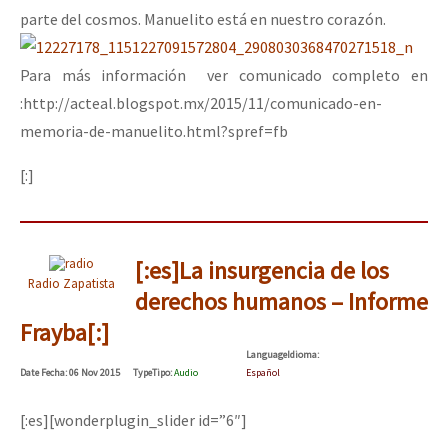
parte del cosmos. Manuelito está en nuestro corazón.
Para más información ver comunicado completo en
:http://acteal.blogspot.mx/2015/11/comunicado-en-
memoria-de-manuelito.html?spref=fb
[:]
[:es]La insurgencia de los
Radio Zapatista
derechos humanos – Informe
Frayba[:]
Language
Idioma
:
Date
Fecha
: 06 Nov 2015
Type
Tipo
:
Audio
Español
[:es][wonderplugin_slider id=”6″]