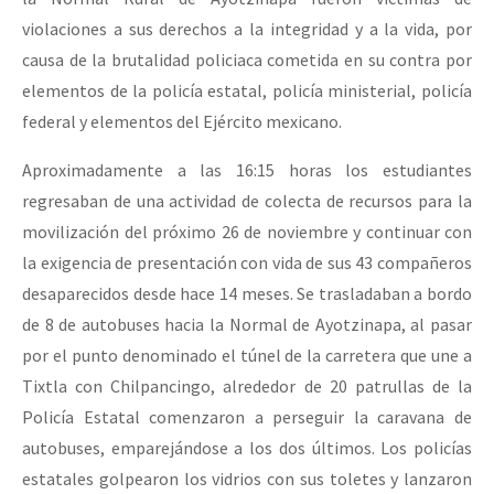
Fotorreportaje
violaciones a sus derechos a la integridad y a la vida, por
causa de la brutalidad policiaca cometida en su contra por
Video
elementos de la policía estatal, policía ministerial, policía
Otras secciones
federal y elementos del Ejército mexicano.
Semillero Guerra contra la Humanidad. (Las poblaciones y
Aproximadamente a las 16:15 horas los estudiantes
la naturaleza bajo asedio)
regresaban de una actividad de colecta de recursos para la
Libros para descargar
movilización del próximo 26 de noviembre y continuar con
la exigencia de presentación con vida de sus 43 compañeros
Medios Libres
desaparecidos desde hace 14 meses. Se trasladaban a bordo
COVID-19
de 8 de autobuses hacia la Normal de Ayotzinapa, al pasar
por el punto denominado el túnel de la carretera que une a
Eventos
Tixtla con Chilpancingo, alrededor de 20 patrullas de la
Contacto
Policía Estatal comenzaron a perseguir la caravana de
autobuses, emparejándose a los dos últimos. Los policías
estatales golpearon los vidrios con sus toletes y lanzaron