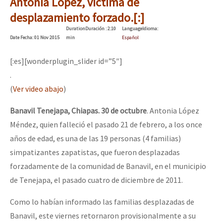
Antonia López, víctima de
desplazamiento forzado.[:]
Duration
Duración
: 2:10
Language
Idioma
:
Date
Fecha
: 01 Nov 2015
min
Español
[:es][wonderplugin_slider id=”5″]
.
(
Ver video abajo
)
Banavil Tenejapa, Chiapas. 30 de octubre
. Antonia López
Méndez, quien falleció el pasado 21 de febrero, a los once
años de edad, es una de las 19 personas (4 familias)
simpatizantes zapatistas, que fueron desplazadas
forzadamente de la comunidad de Banavil, en el municipio
de Tenejapa, el pasado cuatro de diciembre de 2011.
Como lo habían informado las familias desplazadas de
Banavil, este viernes retornaron provisionalmente a su