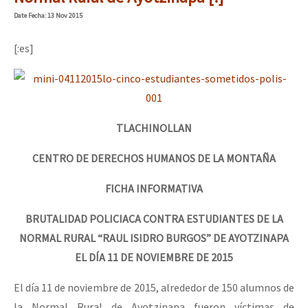
Mundo
Date
Fecha
: 13 Nov 2015
EZLN
[:es]
Dia 1: Encontro “Guerra contra a Humanidade”
La Sexta
AutonomÍa y Resistencia
[CDMX – 20 julio] Jornadas globales por la libertad de Jesús Pláci
Megaproyectos
TLACHINOLLAN
Migración
CENTRO DE DERECHOS HUMANOS DE LA MONTAÑA
Presos
“Sonhando a Terra do Bem Virá” se publica no Estado Espanhol
FICHA INFORMATIVA
Mujeres
BRUTALIDAD POLICIACA CONTRA ESTUDIANTES DE LA
Niñxs
Se o México sabe, que o mundo saiba! Nossas lutas pela memória, a
NORMAL RURAL “RAUL ISIDRO BURGOS” DE AYOTZINAPA
ETIQUETAS
EL DÍA 11 DE NOVIEMBRE DE 2015
MULTIMEDIA
El día 11 de noviembre de 2015, alrededor de 150 alumnos de
[25 abr – CDMX] Tokín por el CNI: 30 años de Resistencia y Rebeldí
Audio
la Normal Rural de Ayotzinapa fueron víctimas de