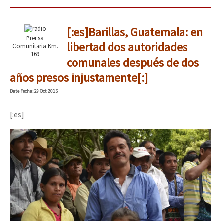
[:es]Barillas, Guatemala: en
Prensa
libertad dos autoridades
Comunitaria Km.
169
comunales después de dos
años presos injustamente[:]
Date
Fecha
: 29 Oct 2015
[:es]