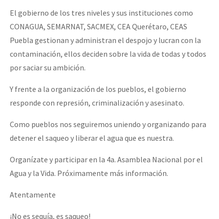
Fotorreportaje
El gobierno de los tres niveles y sus instituciones como
CONAGUA, SEMARNAT, SACMEX, CEA Querétaro, CEAS
Video
Puebla gestionan y administran el despojo y lucran con la
Otras secciones
contaminación, ellos deciden sobre la vida de todas y todos
Semillero Guerra contra la Humanidad. (Las poblaciones y
por saciar su ambición.
la naturaleza bajo asedio)
Y frente a la organización de los pueblos, el gobierno
Libros para descargar
responde con represión, criminalización y asesinato.
Medios Libres
Como pueblos nos seguiremos uniendo y organizando para
detener el saqueo y liberar el agua que es nuestra.
COVID-19
Eventos
Organízate y participar en la 4a. Asamblea Nacional por el
Agua y la Vida. Próximamente más información.
Contacto
Atentamente
¡No es sequía, es saqueo!