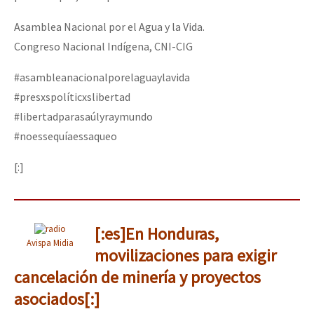
Asamblea Nacional por el Agua y la Vida.
Congreso Nacional Indígena, CNI-CIG
#asambleanacionalporelaguaylavida
#presxspolíticxslibertad
#libertadparasaúlyraymundo
#noessequíaessaqueo
[:]
[:es]En Honduras,
Avispa Midia
movilizaciones para exigir
cancelación de minería y proyectos
asociados[:]