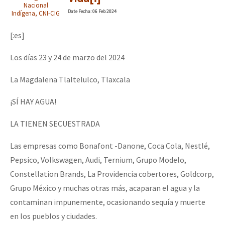
Nacional
Mundo
Date
Fecha
: 06 Feb 2024
Indígena, CNI-CIG
EZLN
[:es]
Dia 1: Encontro “Guerra contra a Humanidade”
La Sexta
Los días 23 y 24 de marzo del 2024
AutonomÍa y Resistencia
La Magdalena Tlaltelulco, Tlaxcala
[CDMX – 20 julio] Jornadas globales por la libertad de Jesús Pláci
Megaproyectos
¡SÍ HAY AGUA!
Migración
Presos
LA TIENEN SECUESTRADA
“Sonhando a Terra do Bem Virá” se publica no Estado Espanhol
Mujeres
Las empresas como Bonafont -Danone, Coca Cola, Nestlé,
Pepsico, Volkswagen, Audi, Ternium, Grupo Modelo,
Niñxs
Se o México sabe, que o mundo saiba! Nossas lutas pela memória, a
Constellation Brands, La Providencia cobertores, Goldcorp,
ETIQUETAS
Grupo México y muchas otras más, acaparan el agua y la
MULTIMEDIA
contaminan impunemente, ocasionando sequía y muerte
[25 abr – CDMX] Tokín por el CNI: 30 años de Resistencia y Rebeldí
en los pueblos y ciudades.
Audio