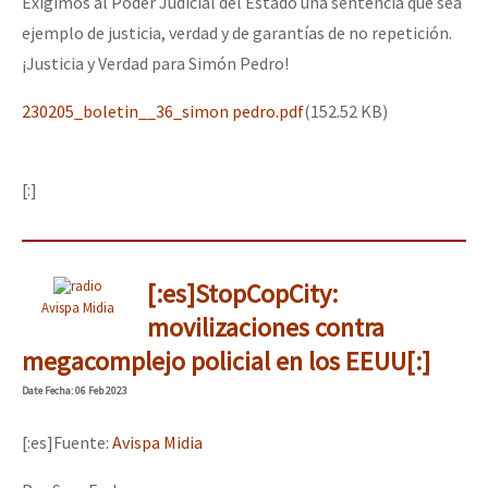
Exigimos al Poder Judicial del Estado una sentencia que sea
ejemplo de justicia, verdad y de garantías de no repetición.
¡Justicia y Verdad para Simón Pedro!
230205_boletin__36_simon pedro.pdf
(152.52 KB)
[:]
[:es]StopCopCity:
Avispa Midia
movilizaciones contra
megacomplejo policial en los EEUU[:]
Date
Fecha
: 06 Feb 2023
[:es]Fuente:
Avispa Midia