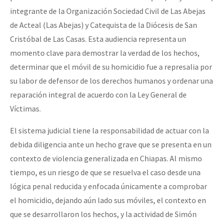
integrante de la Organización Sociedad Civil de Las Abejas
Fotorreportaje
de Acteal (Las Abejas) y Catequista de la Diócesis de San
Video
Cristóbal de Las Casas. Esta audiencia representa un
Otras secciones
momento clave para demostrar la verdad de los hechos,
determinar que el móvil de su homicidio fue a represalia por
Semillero Guerra contra la Humanidad. (Las poblaciones y
su labor de defensor de los derechos humanos y ordenar una
la naturaleza bajo asedio)
reparación integral de acuerdo con la Ley General de
Libros para descargar
Víctimas.
Medios Libres
El sistema judicial tiene la responsabilidad de actuar con la
COVID-19
debida diligencia ante un hecho grave que se presenta en un
contexto de violencia generalizada en Chiapas. Al mismo
Eventos
tiempo, es un riesgo de que se resuelva el caso desde una
Contacto
lógica penal reducida y enfocada únicamente a comprobar
el homicidio, dejando aún lado sus móviles, el contexto en
que se desarrollaron los hechos, y la actividad de Simón