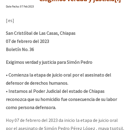
Mundo
Date
Fecha
: 07 Feb 2023
EZLN
[:es]
Dia 1: Encontro “Guerra contra a Humanidade”
La Sexta
San Cristóbal de Las Casas, Chiapas
AutonomÍa y Resistencia
07 de febrero del 2023
[CDMX – 20 julio] Jornadas globales por la libertad de Jesús Pláci
Megaproyectos
Boletín No. 36
Migración
Exigimos verdad y justicia para Simón Pedro
Presos
“Sonhando a Terra do Bem Virá” se publica no Estado Espanhol
• Comienza la etapa de juicio oral por el asesinato del
Mujeres
defensor de derechos humanos.
• Instamos al Poder Judicial del estado de Chiapas
Niñxs
Se o México sabe, que o mundo saiba! Nossas lutas pela memória, a
reconozca que su homicidio fue consecuencia de su labor
ETIQUETAS
como persona defensora.
MULTIMEDIA
Hoy 07 de febrero del 2023 da inicio la etapa de juicio oral
[25 abr – CDMX] Tokín por el CNI: 30 años de Resistencia y Rebeldí
Audio
por el asesinato de Simón Pedro Pérez López , maya tsotsil,