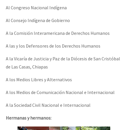
Fotorreportaje
Al Congreso Nacional Indígena
[25 abr – CDMX] Tokín por el CNI: 30 años de Resistencia y Rebeldí
Video
Al Consejo Indígena de Gobierno
Otras secciones
A la Comisión Interamericana de Derechos Humanos
Semillero Guerra contra la Humanidad. (Las poblaciones y
A las y los Defensores de los Derechos Humanos
la naturaleza bajo asedio)
A la Vicaría de Justicia y Paz de la Diócesis de San Cristóbal
Libros para descargar
de Las Casas, Chiapas
Medios Libres
A los Medios Libres y Alternativos
COVID-19
A los Medios de Comunicación Nacional e Internacional
Eventos
Contacto
A la Sociedad Civil Nacional e Internacional
Hermanas y hermanos: