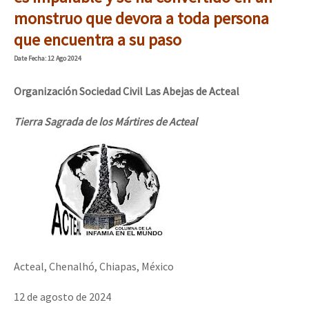
Mundo
monstruo que devora a toda persona
que encuentra a su paso
EZLN
Dia 2 do Encontro “Guerra contra a Humanidad”
Date
Fecha
: 12 Ago 2024
La Sexta
AutonomÍa y Resistencia
Organización Sociedad Civil Las Abejas de Acteal
Dia 1: Encontro “Guerra contra a Humanidade”
Megaproyectos
Tierra Sagrada de los Mártires de Acteal
Migración
Presos
[CDMX – 20 julio] Jornadas globales por la libertad de Jesús Pláci
Mujeres
Niñxs
“Sonhando a Terra do Bem Virá” se publica no Estado Espanhol
ETIQUETAS
Acteal, Chenalhó, Chiapas, México
MULTIMEDIA
Se o México sabe, que o mundo saiba! Nossas lutas pela memória, a
12 de agosto de 2024
Audio