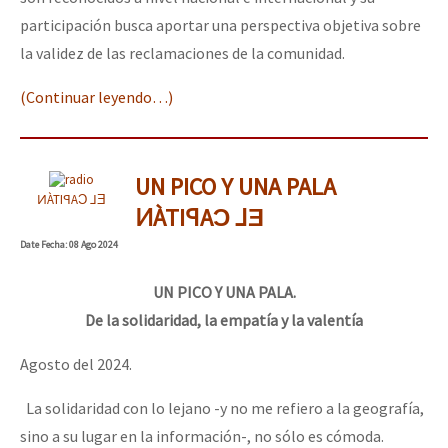
participación busca aportar una perspectiva objetiva sobre
la validez de las reclamaciones de la comunidad.
(Continuar leyendo…)
UN PICO Y UNA PALA
ͶÀTIꟼAƆ ⅃Ǝ
ͶÀTIꟼAƆ ⅃Ǝ
Date
Fecha
: 08 Ago 2024
UN PICO Y UNA PALA.
De la solidaridad, la empatía y la valentía
Agosto del 2024.
La solidaridad con lo lejano -y no me refiero a la geografía,
sino a su lugar en la información-, no sólo es cómoda.