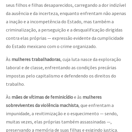
seus filhos e filhas desaparecidos, carregando a dor indizível
da ausência e da incerteza, enquanto enfrentam não apenas
a inação e a incompetência do Estado, mas também a
criminalização, a perseguição e a desqualificação dirigidas
contra elas próprias — expressão evidente da cumplicidade
do Estado mexicano com o crime organizado.
Às
mulheres trabalhadoras
, cuja luta nasce da exploração
laboral e de classe, enfrentando as condições precárias
impostas pelo capitalismo e defendendo os direitos do
trabalho.
Às
mães de vítimas de feminicídio
e às
mulheres
sobreviventes da violência machista
, que enfrentam a
impunidade, a revitimização e o esquecimento — sendo,
muitas vezes, elas próprias também assassinadas —,
preservando a memória de suas filhas e exigindo justiça.