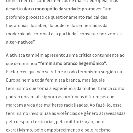
ciência nem os conhecimentos de matriz europeia, mas
desarticular o monopólio da verdade
: promover “um
profundo processo de questionamento radical das
hierarquias do saber, do poder e do ser herdadas da
modernidade colonial e, a partir daí, construir horizontes
alter-nativos”.
A ativista também apresentou uma crítica contundente ao
que denominou
“feminismo branco hegemônico”
.
Esclareceu que não se refere a todo feminismo surgido na
Europa nem a toda feminista branca, mas àquele
feminismo que toma a experiência da mulher branca como
padrão universal e ignora as profundas diferenças que
marcam a vida das mulheres racializadas. Ao fazê-lo, esse
feminismo invisibiliza as violências de gênero atravessadas
pelo despojo territorial, pela militarização, pelo
extrativismo, pelo empobrecimento e pelo racismo.