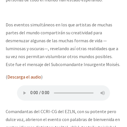
Fotorreportaje
Video
Dos eventos simultáneos en los que artistas de muchas
Otras secciones
partes del mundo compartirán su creatividad para
Semillero Guerra contra la Humanidad. (Las poblaciones y
desmenuzar algunas de las muchas formas de vida —
la naturaleza bajo asedio)
luminosas y oscuras—, revelando así otras realidades que a
su vez nos permitan vislumbrar otros mundos posibles.
Libros para descargar
Este fue el mensaje del Subcomandante Insurgente Moisés.
Medios Libres
(
Descarga el audio
)
COVID-19
Eventos
Contacto
Comandantas del CCRI-CG del EZLN, con su potente pero
dulce voz, abrieron el evento con palabras de bienvenida en