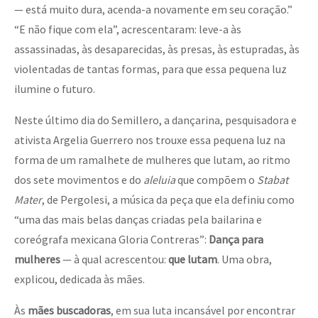
— está muito dura, acenda-a novamente em seu coração.”
“E não fique com ela”, acrescentaram: leve-a às
assassinadas, às desaparecidas, às presas, às estupradas, às
violentadas de tantas formas, para que essa pequena luz
ilumine o futuro.
Neste último dia do Semillero, a dançarina, pesquisadora e
ativista Argelia Guerrero nos trouxe essa pequena luz na
forma de um ramalhete de mulheres que lutam, ao ritmo
dos sete movimentos e do
aleluia
que compõem o
Stabat
Mater
, de Pergolesi, a música da peça que ela definiu como
“uma das mais belas danças criadas pela bailarina e
coreógrafa mexicana Gloria Contreras”:
Dança para
mulheres
— à qual acrescentou:
que lutam
. Uma obra,
explicou, dedicada às mães.
Às
mães buscadoras
, em sua luta incansável por encontrar