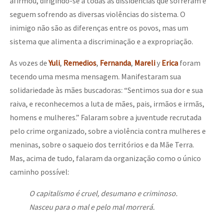
afirmou, dirigindo-se a todas as dissidências que sofreram e
seguem sofrendo as diversas violências do sistema. O
inimigo não são as diferenças entre os povos, mas um
sistema que alimenta a discriminação e a expropriação.
As vozes de
Yuli
,
Remedios
,
Fernanda
,
Mareli
y
Erica
foram
tecendo uma mesma mensagem. Manifestaram sua
solidariedade às mães buscadoras: “Sentimos sua dor e sua
raiva, e reconhecemos a luta de mães, pais, irmãos e irmãs,
homens e mulheres.” Falaram sobre a juventude recrutada
pelo crime organizado, sobre a violência contra mulheres e
meninas, sobre o saqueio dos territórios e da Mãe Terra.
Mas, acima de tudo, falaram da organização como o único
caminho possível:
O capitalismo é cruel, desumano e criminoso.
Nasceu para o mal e pelo mal morrerá.