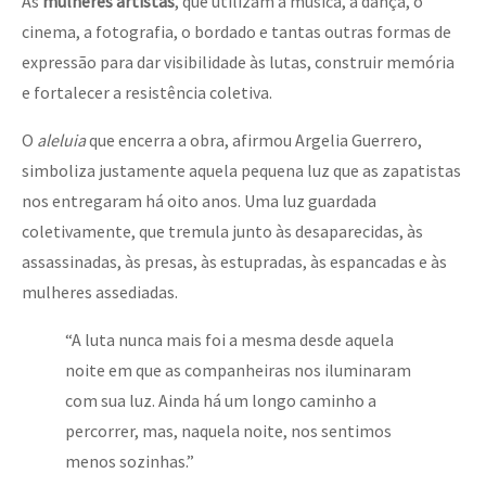
Às
mulheres artistas
, que utilizam a música, a dança, o
cinema, a fotografia, o bordado e tantas outras formas de
expressão para dar visibilidade às lutas, construir memória
e fortalecer a resistência coletiva.
O
aleluia
que encerra a obra, afirmou Argelia Guerrero,
simboliza justamente aquela pequena luz que as zapatistas
nos entregaram há oito anos. Uma luz guardada
coletivamente, que tremula junto às desaparecidas, às
assassinadas, às presas, às estupradas, às espancadas e às
mulheres assediadas.
“A luta nunca mais foi a mesma desde aquela
noite em que as companheiras nos iluminaram
com sua luz. Ainda há um longo caminho a
percorrer, mas, naquela noite, nos sentimos
menos sozinhas.”