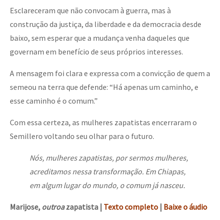
Esclareceram que não convocam à guerra, mas à
construção da justiça, da liberdade e da democracia desde
baixo, sem esperar que a mudança venha daqueles que
governam em benefício de seus próprios interesses.
A mensagem foi clara e expressa com a convicção de quem a
semeou na terra que defende: “Há apenas um caminho, e
esse caminho é o comum.”
Com essa certeza, as mulheres zapatistas encerraram o
Semillero voltando seu olhar para o futuro.
Nós, mulheres zapatistas, por sermos mulheres,
acreditamos nessa transformação. Em Chiapas,
em algum lugar do mundo, o comum já nasceu.
Marijose,
outroa
zapatista
|
Texto completo
|
Baixe o áudio