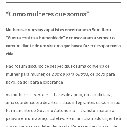
“Como mulheres que somos”
Mulheres e
outroas
zapatistas encerraram o Semillero
“Guerra contra a Humanidade” e convocaram a semear o
comum diante de um sistema que busca fazer desaparecer a
vida.
Não foi um discurso de despedida. Foi uma conversa de
mulher para mulher, de
outroa
para
outroa
, de povo para
povo, da dor para a esperança.
As mulheres e
outroas
— bases de apoio, uma miliciana,
uma coordenadora de artes e duas integrantes da Comissão
Permanente do Governo Autônomo — transformaram a
palavra em um abraço coletivo e em um chamado urgente à
organização para defender a vida. Representando a voz de