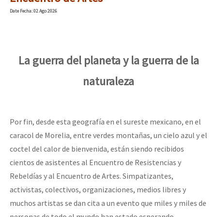
Mundo
Date
Fecha
: 02 Ago 2026
EZLN
Dia 1: Encontro “Guerra contra a Humanidade”
La Sexta
La guerra del planeta y la guerra de la
AutonomÍa y Resistencia
naturaleza
[CDMX – 20 julio] Jornadas globales por la libertad de Jesús Pláci
Megaproyectos
Migración
Presos
“Sonhando a Terra do Bem Virá” se publica no Estado Espanhol
Por fin, desde esta geografía en el sureste mexicano, en el
caracol de Morelia, entre verdes montañas, un cielo azul y el
Mujeres
coctel del calor de bienvenida, están siendo recibidos
Niñxs
cientos de asistentes al Encuentro de Resistencias y
Se o México sabe, que o mundo saiba! Nossas lutas pela memória, a
ETIQUETAS
Rebeldías y al Encuentro de Artes. Simpatizantes,
activistas, colectivos, organizaciones, medios libres y
MULTIMEDIA
muchos artistas se dan cita a un evento que miles y miles de
[25 abr – CDMX] Tokín por el CNI: 30 años de Resistencia y Rebeldí
Audio
personas de todo el mundo han estado esperando.