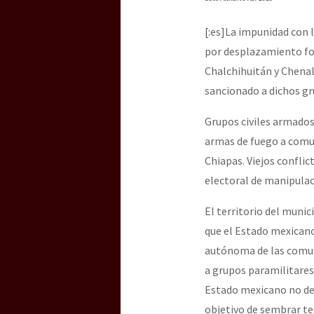
Dia 3 do Encontro “Gu
[:es]La impunidad con l
por desplazamiento fo
Dia 2 do Encontro “Gu
Chalchihuitán y Chena
sancionado a dichos gru
Dia 1: Encontro “Guer
Grupos civiles armados
armas de fuego a comun
Chiapas. Viejos confli
[CDMX – 20 julio] Jorna
electoral de manipulac
El territorio del munic
que el Estado mexicano 
“Sonhando a Terra do 
autónoma de las comuni
a grupos paramilitares
Estado mexicano no des
Se o México sabe, que 
objetivo de sembrar te