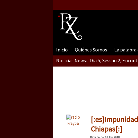
Inicio
Quiénes Somos
La palabra
Noticias:
News:
Dia 5, Sessão 2, Encon
Dia 5, sessão 1, do En
Dia 4 – Encontro “Guer
[:es]Impunidad
Frayba
Chiapas[:]
Date
Fecha
: 03 Abr 2018