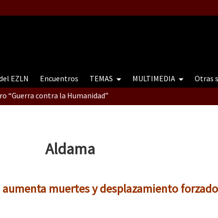
 del EZLN
Encuentros
TEMAS
MULTIMEDIA
Otras 
tro “Guerra contra la Humanidad”
contro “Guerra contra a Humanidade”(As populações e a natureza e
Aldama
ra contra a Humanidade” (As populações e a natureza sob cerco)
 aumenta muertes y desplazamiento forzado