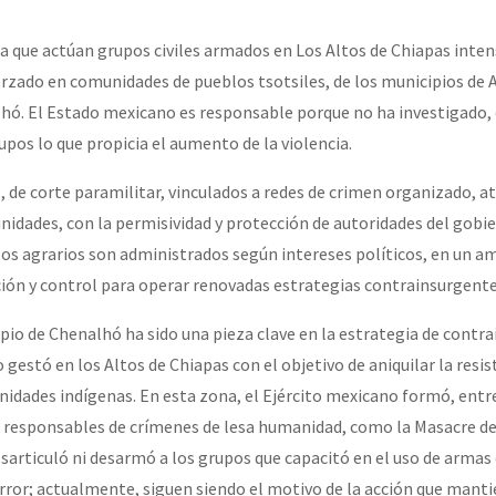
erra contra a Humanidade”
a que actúan grupos civiles armados en Los Altos de Chiapas intensi
rzado en comunidades de pueblos tsotsiles, de los municipios de 
erra contra a Humanidad”
lhó. El Estado mexicano es responsable porque no ha investigado,
pos lo que propicia el aumento de la violencia.
ra contra a Humanidade”
, de corte paramilitar, vinculados a redes de crimen organizado, a
idades, con la permisividad y protección de autoridades del gobi
ctos agrarios son administrados según intereses políticos, en un a
das globales por la libertad de Jesús Plácido Galindo y el alto a l
ión y control para operar renovadas estrategias contrainsurgente
ipio de Chenalhó ha sido una pieza clave en la estrategia de contr
gestó en los Altos de Chiapas con el objetivo de aniquilar la resis
Bem Virá” se publica no Estado Espanhol
dades indígenas. En esta zona, el Ejército mexicano formó, entr
 responsables de crímenes de lesa humanidad, como la Masacre de 
articuló ni desarmó a los grupos que capacitó en el uso de armas 
o mundo saiba! Nossas lutas pela memória, a justiça e a dignidade
rror; actualmente, siguen siendo el motivo de la acción que mantie