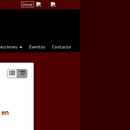
Donar
secciones
Eventos
Contacto
 a natureza sob cerco)
 en