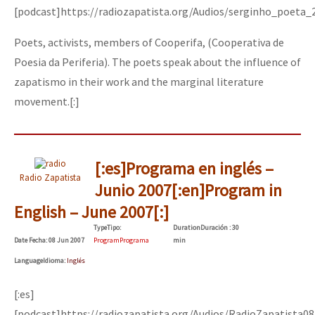
[podcast]https://radiozapatista.org/Audios/serginho_poeta
Poets, activists, members of Cooperifa, (Cooperativa de
Poesia da Periferia). The poets speak about the influence of
zapatismo in their work and the marginal literature
movement.[:]
[:es]Programa en inglés –
Radio Zapatista
Junio 2007[:en]Program in
English – June 2007[:]
Type
Tipo
:
Duration
Duración
: 30
Date
Fecha
: 08 Jun 2007
Program
Programa
min
Language
Idioma
:
Inglés
[:es]
[podcast]https://radiozapatista.org/Audios/RadioZapatista0