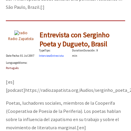
São Paulo, Brazil.[:]
Entrevista con Serginho
Radio Zapatista
Poeta y Dugueto, Brasil
Type
Tipo
:
Duration
Duración
: 9
Date
Fecha
: 01 Jul 2007
Interview
Entrevista
min
Language
Idioma
:
Português
[:es]
[podcast]https://radiozapatista.org/Audios/serginho_poeta
Poetas, luchadores sociales, miembros de la Cooperifa
(Cooperativa de Poesia de la Periferia). Los poetas hablan
sobre la influencia del zapatismo en su trabajo y sobre el
movimiento de literatura marginal.[:en]