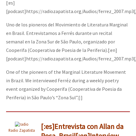
[:es]
Mundo
[podcast]https://radiozapatista.org/Audios/ferrez_2007.mp3[
EZLN
Uno de los pioneros del Movimiento de Literatura Marginal
Dia 1: Encontro “Guerra contra a Humanidade”
La Sexta
en Brasil. Entrevistamos a Ferrés durante un recital
AutonomÍa y Resistencia
semanal en la Zona Sur de São Paulo, organizado por
Cooperifa (Cooperativa de Poesia de la Periferia).[:en]
[CDMX – 20 julio] Jornadas globales por la libertad de Jesús Pláci
Megaproyectos
[podcast]https://radiozapatista.org/Audios/ferrez_2007.mp3[
Migración
One of the pioneers of the Marginal Literature Movement
Presos
“Sonhando a Terra do Bem Virá” se publica no Estado Espanhol
in Brazil. We interviewed Ferréz during a weekly poetry
Mujeres
event organized by Cooperifa (Cooperativa de Poesia da
Niñxs
Periferia) in São Paulo’s “Zona Sul”.[:]
Se o México sabe, que o mundo saiba! Nossas lutas pela memória, a
ETIQUETAS
MULTIMEDIA
[:es]Entrevista con Allan da
[25 abr – CDMX] Tokín por el CNI: 30 años de Resistencia y Rebeldí
Radio Zapatista
Audio
Rosa, Brasil[:en]Interview