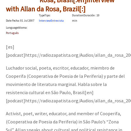
Fotorreportaje
with Allan da Rosa, Brazil[:]
Type
Tipo
:
Duration
Duración
: 10
Video
Date
Fecha
: 01 Jul 2007
Interview
Entrevista
min
Language
Idioma
:
Otras secciones
Português
Semillero Guerra contra la Humanidad. (Las poblaciones y
[:es]
la naturaleza bajo asedio)
[podcast]https://radiozapatista.org/Audios/allan_da_rosa_2
Libros para descargar
Luchador social, poeta, escritor, educador, miembro de
Medios Libres
Cooperifa (Cooperativa de Poesia de la Periferia) y parte del
COVID-19
movimiento de literatura marginal. Habla sobre la
resistencia cultural en São Paulo, Brasil[:en]
Eventos
[podcast]https://radiozapatista.org/Audios/allan_da_rosa_2
Contacto
Activist, poet, writer, educator, and member of Cooperifa,
(Cooperativa de Poesia da Periferia) in São Paulo’s “Zona
Sul”. Allan speaks about cultural and political resistance in