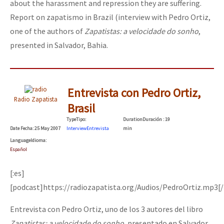
about the harassment and repression they are suffering.
Report on zapatismo in Brazil (interview with Pedro Ortiz,
one of the authors of
Zapatistas: a velocidade do sonho
,
presented in Salvador, Bahia.
Entrevista con Pedro Ortiz,
Radio Zapatista
Brasil
Type
Tipo
:
Duration
Duración
: 19
Date
Fecha
: 25 May 2007
Interview
Entrevista
min
Language
Idioma
:
Español
[:es]
[podcast]https://radiozapatista.org/Audios/PedroOrtiz.mp3[
Entrevista con Pedro Ortiz, uno de los 3 autores del libro
Zapatistas: a velocidade do sonho
, presentado en Salvador,