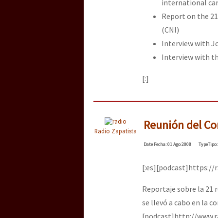
international car
Report on the 21
(CNI)
Interview with 
Interview with 
[:]
Reunión del Co
Radio Zapatista
Date
Fecha
: 01 Ago 2008
Type
Tipo
[:es][podcast]https://
Reportaje sobre la 21 
se llevó a cabo en la co
[podcast]http://www.r