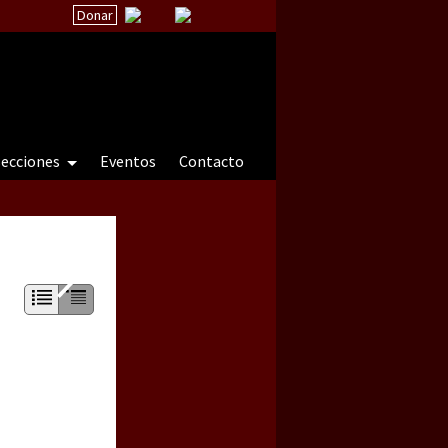
Donar
secciones
Eventos
Contacto
 a natureza sob cerco)