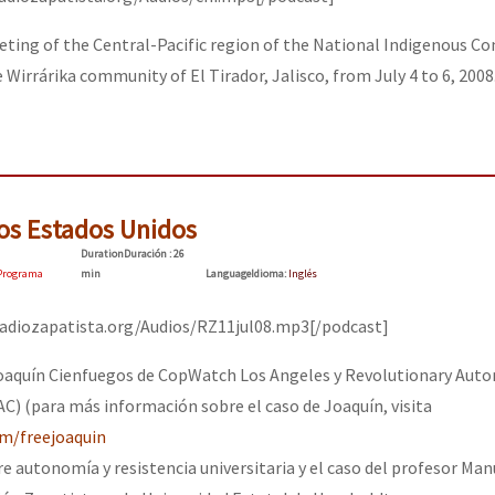
ting of the Central-Pacific region of the National Indigenous Co
 Wirrárika community of El Tirador, Jalisco, from July 4 to 6, 2008
os Estados Unidos
Duration
Duración
: 26
Programa
min
Language
Idioma
:
Inglés
/radiozapatista.org/Audios/RZ11jul08.mp3[/podcast]
Joaquín Cienfuegos de CopWatch Los Angeles y Revolutionary Au
) (para más información sobre el caso de Joaquín, visita
om/freejoaquin
 autonomía y resistencia universitaria y el caso del profesor Man