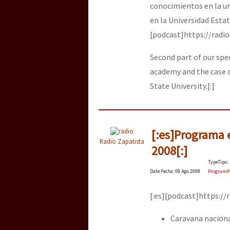
conocimientos en la un
en la Universidad Esta
[25 abr – CDMX] Tokín p
[podcast]https://radi
Second part of our sp
academy and the case 
State University.[:]
[:es]Programa 
Radio Zapatista
2008[:]
Type
Tipo
:
Date
Fecha
: 08 Ago 2008
Program
P
[:es][podcast]https:/
Caravana naciona