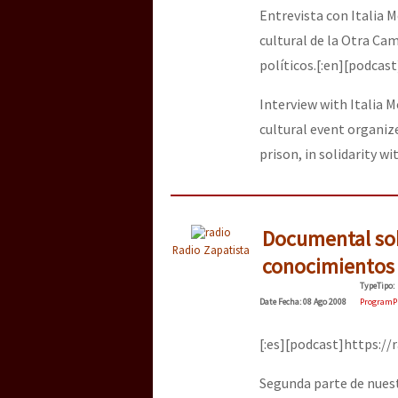
Dia 3 do Encontro “Gu
Entrevista con Italia M
cultural de la Otra Ca
políticos.[:en][podca
Dia 2 do Encontro “Gu
Interview with Italia M
cultural event organi
Dia 1: Encontro “Guer
prison, in solidarity wit
[CDMX – 20 julio] Jorna
Documental sob
Radio Zapatista
conocimientos 
Type
Tipo
:
“Sonhando a Terra do 
Date
Fecha
: 08 Ago 2008
Program
P
[:es][podcast]https:/
Se o México sabe, que 
Segunda parte de nuest