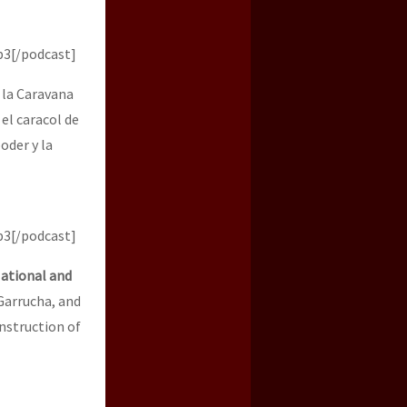
p3[/podcast]
 la Caravana
el caracol de
oder y la
p3[/podcast]
ational and
 Garrucha, and
nstruction of