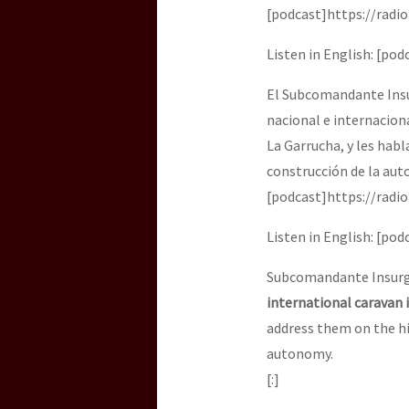
[podcast]https://radi
Listen in English: [p
El Subcomandante Insu
nacional e internaciona
La Garrucha, y les habl
construcción de la aut
[podcast]https://radi
Listen in English: [p
Subcomandante Insurge
international caravan 
address them on the hi
autonomy.
[:]