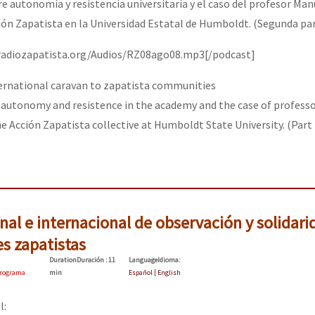
 autonomía y resistencia universitaria y el caso del profesor Man
ción Zapatista en la Universidad Estatal de Humboldt. (Segunda pa
/radiozapatista.org/Audios/RZ08ago08.mp3[/podcast]
ernational caravan to zapatista communities
autonomy and resistence in the academy and the case of profess
e Acción Zapatista collective at Humboldt State University. (Part 
al e internacional de observación y solidari
s zapatistas
Duration
Duración
: 11
Language
Idioma
:
rograma
min
Español | English
l: