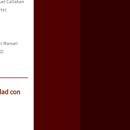
uel Callahan
rte)
or Manuel
2)
dad con