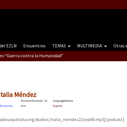
 del EZLN
Encuentros
TEMAS
MULTIMEDIA
Otras 
tro “Guerra contra la Humanidad”
contro “Guerra contra a Humanidade”(As populações e a natureza e
Italia Méndez
Duration
Duración
: 22
Language
Idioma
:
ra contra a Humanidade” (As populações e a natureza sob cerco)
Entrevista
min
Español
/radiozapatista.org/Audios/italia_mendez21sep08.mp3[/podcast]