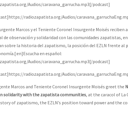
ozapatista.org/Audios/caravana_garrucha.mp3[/podcast]
odcast]https://radiozapatista.org/Audios/caravana_garruchaEng.m
rgente Marcos y el Teniente Coronel Insurgente Moisés reciben a
l de observación y solidaridad con las comunidades zapatistas, en 
an sobre la historia del zapatismo, la posición del EZLN frente al p
onomía.[:en]Escucha en español:
ozapatista.org/Audios/caravana_garrucha.mp3[/podcast]
odcast]https://radiozapatista.org/Audios/caravana_garruchaEng.m
nte Marcos and Teniente Coronel Insurgente Moisés greet the
N
in solidarity with the zapatista communities
, at the caracol of La
story of zapatismo, the EZLN’s position toward power and the co