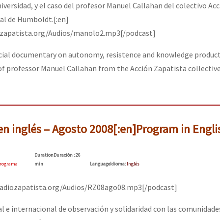
iversidad, y el caso del profesor Manuel Callahan del colectivo Ac
tal de Humboldt.[:en]
or el CNI: 30 años de Resistencia y Rebeldía
ozapatista.org/Audios/manolo2.mp3[/podcast]
ecial documentary on autonomy, resistence and knowledge product
of professor Manuel Callahan from the Acción Zapatista collecti
en inglés – Agosto 2008[:en]Program in Engli
Duration
Duración
: 26
rograma
min
Language
Idioma
:
Inglés
/radiozapatista.org/Audios/RZ08ago08.mp3[/podcast]
l e internacional de observación y solidaridad con las comunidade