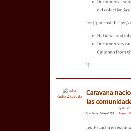
Documental sobre
del colectivo Ac
[:en][podcast]https:/
National and int
Documentary on 
Callahan from th
[:]
Caravana nacion
Radio Zapatista
las comunidade
Type
Tipo
:
Date
Fecha
: 04 Ago 2008
Program
P
[:es]Escucha en españo