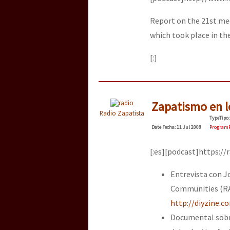
Report on the 21st mee
which took place in the
[:]
Zapatismo en l
Radio Zapatista
Type
Tipo
:
Date
Fecha
: 11 Jul 2008
Program
[:es][podcast]https:/
Entrevista con 
Communities (RAC
http://diyzine.c
Documental sobre