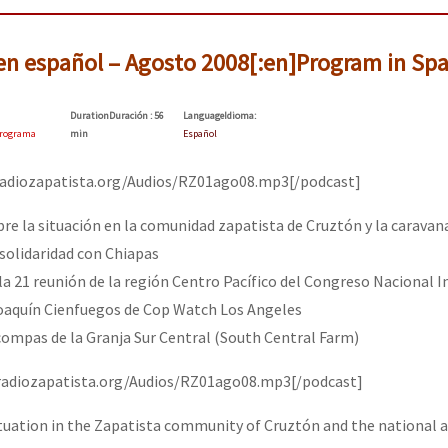
en español – Agosto 2008[:en]Program in Spa
Duration
Duración
: 56
Language
Idioma
:
rograma
min
Español
/radiozapatista.org/Audios/RZ01ago08.mp3[/podcast]
re la situación en la comunidad zapatista de Cruztón y la caravan
 solidaridad con Chiapas
la 21 reunión de la región Centro Pacífico del Congreso Nacional I
oaquín Cienfuegos de Cop Watch Los Angeles
 compas de la Granja Sur Central (South Central Farm)
/radiozapatista.org/Audios/RZ01ago08.mp3[/podcast]
tuation in the Zapatista community of Cruztón and the national 