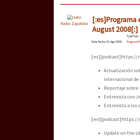
[:es]Programa 
Radio Zapatista
August 2008[:]
Type
Tipo
:
Date
Fecha
: 01 Ago 2008
Program
P
[:es][podcast]https:/
Actualización sob
internacional de
Reportaje sobre 
Entrevista con J
Entrevista a los
[:en][podcast]https:/
Update on the si