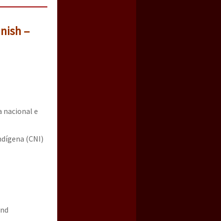
nish –
a nacional e
ndígena (CNI)
and