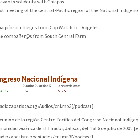
avan in solidarity with Chiapas
st meeting of the Central-Pacific region of the National Indigen
Joaquín Cienfuegos from Cop Watch Los Angeles
the compañer@s from South Central Farm
ngreso Nacional Indígena
Duration
Duración
: 12
Language
Idioma
:
:
Audio
min
Español
radiozapatista.org/Audios/cni.mp3[/podcast]
reunión de la región Centro Pacífico del Congreso Nacional Indígen
munidad wixárica de El Tirador, Jalisco, del 4 al 6 de julio de 2008.[:
adiozapatista.org/Audios/cni.mp3[/podcast]