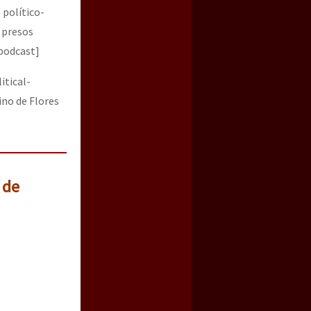
 político-
s presos
podcast]
itical-
no de Flores
a guerra contra el CIPOG-EZ
 de