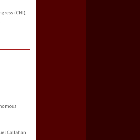
ngress (CNI),
.
tonomous
uel Callahan