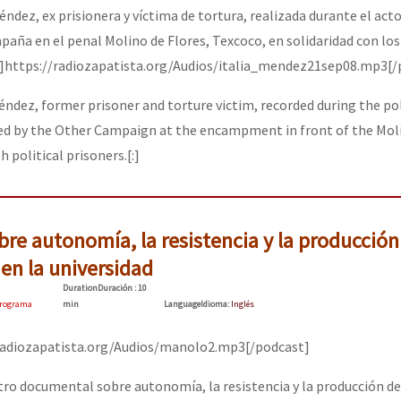
erra contra a Humanidade”
éndez, ex prisionera y víctima de tortura, realizada durante el acto
mpaña en el penal Molino de Flores, Texcoco, en solidaridad con lo
st]https://radiozapatista.org/Audios/italia_mendez21sep08.mp3[/
erra contra a Humanidad”
éndez, former prisoner and torture victim, recorded during the pol
zed by the Other Campaign at the encampment in front of the Moli
ra contra a Humanidade”
h political prisoners.[:]
das globales por la libertad de Jesús Plácido Galindo y el alto a l
re autonomía, la resistencia y la producción
en la universidad
Duration
Duración
: 10
Bem Virá” se publica no Estado Espanhol
rograma
min
Language
Idioma
:
Inglés
/radiozapatista.org/Audios/manolo2.mp3[/podcast]
o mundo saiba! Nossas lutas pela memória, a justiça e a dignidade
ro documental sobre autonomía, la resistencia y la producción de