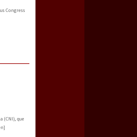
ous Congress
a (CNI), que
en]