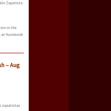
ción Zapatista
ion in the
ve at Humboldt
sh – Aug
s zapatistas